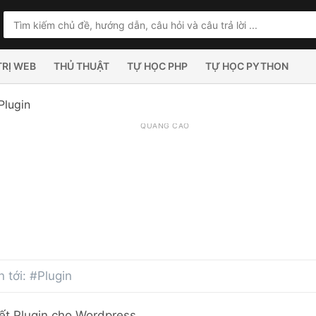
TRỊ WEB
THỦ THUẬT
TỰ HỌC PHP
TỰ HỌC PYTHON
Plugin
QUẢNG CÁO
n tới: #Plugin
ết Plugin cho Wordpress