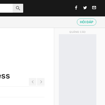
HỎI ĐÁP
QUẢNG CÁO
ess