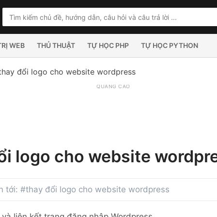
TRỊ WEB
THỦ THUẬT
TỰ HỌC PHP
TỰ HỌC PYTHON
thay đổi logo cho website wordpress
QUẢNG CÁO
ổi logo cho website wordpr
an tới: #thay đổi logo cho website wordpress
 và liên kết trang đăng nhập Wordpress