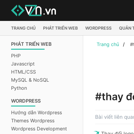
TRANG CHỦ
PHÁT TRIỂN WEB
WORDPRESS
QUẢN 
PHÁT TRIỂN WEB
Trang chủ
#
PHP
Javascript
HTML/CSS
MySQL & NoSQL
Python
#thay đ
WORDPRESS
Hướng dẫn Wordpress
Bài viết liên qu
Themes Wordpress
Wordpress Development
Thay đổi logo