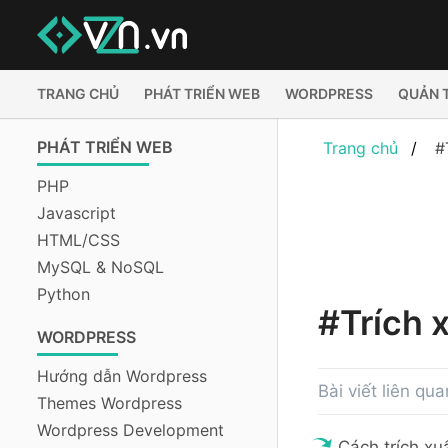
TRANG CHỦ
PHÁT TRIỂN WEB
WORDPRESS
QUẢN 
PHÁT TRIỂN WEB
Trang chủ
#
PHP
Javascript
HTML/CSS
MySQL & NoSQL
Python
#Trích 
WORDPRESS
Hướng dẫn Wordpress
Bài viết liên qu
Themes Wordpress
Wordpress Development
Cách trích xu