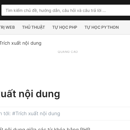
TRỊ WEB
THỦ THUẬT
TỰ HỌC PHP
TỰ HỌC PYTHON
Trích xuất nội dung
QUẢNG CÁO
xuất nội dung
an tới: #Trích xuất nội dung
ất nội dung giữa các từ khóa bằng PHP