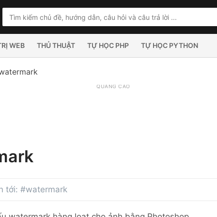
TRỊ WEB
THỦ THUẬT
TỰ HỌC PHP
TỰ HỌC PYTHON
watermark
QUẢNG CÁO
mark
an tới: #watermark
u watermark hàng loạt cho ảnh bằng Photoshop