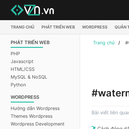
TRANG CHỦ
PHÁT TRIỂN WEB
WORDPRESS
QUẢN 
PHÁT TRIỂN WEB
Trang chủ
#
PHP
Javascript
HTML/CSS
MySQL & NoSQL
Python
#water
WORDPRESS
Hướng dẫn Wordpress
Bài viết liên qu
Themes Wordpress
Wordpress Development
Cách đóng dấ