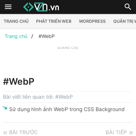
TRANG CHỦ
PHÁT TRIỂN WEB
WORDPRESS
QUẢN TRỊ
Trang chủ
#WebP
QUẢNG CÁO
#WebP
Bài viết liên quan tới: #WebP
Sử dụng hình ảnh WebP trong CSS Background
BÀI TRƯỚC
BÀI TIẾP