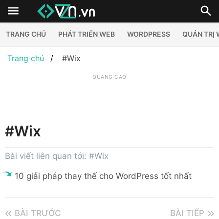
TRANG CHỦ
PHÁT TRIỂN WEB
WORDPRESS
QUẢN TRỊ
Trang chủ
#Wix
QUẢNG CÁO
#Wix
Bài viết liên quan tới: #Wix
10 giải pháp thay thế cho WordPress tốt nhất
BÀI TRƯỚC
BÀI TIẾP