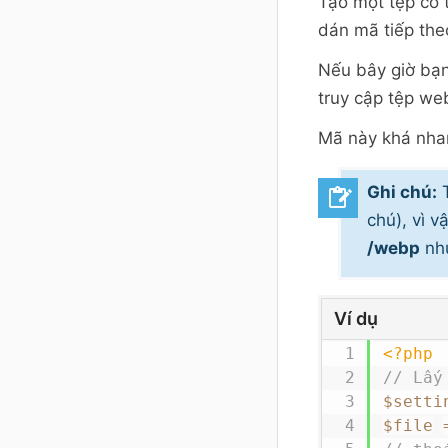
Tạo một tệp có
dán mã tiếp the
Nếu bây giờ bạn
truy cập tệp we
Mã này khá nhan
Ghi chú:
T
chú), vì 
/webp
như
Ví dụ
<?php
// Lấy
$setti
$file