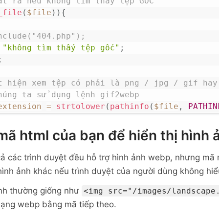
át ra nếu không tìm thấy tệp GỐC
_file
(
$file
)
)
{
nclude("404.php");
"không tìm thấy tệp gốc"
;
;
t hiện xem tệp có phải là png / jpg / gif hay 
húng ta sử dụng lệnh gif2webp
extension
=
strtolower
(
pathinfo
(
$file
,
PATHIN
ir -p để tạo các thư mục cha nếu cần (ví dụ: m
 các thư mục con)
mã html của bạn để hiển thị hình
mkdir -p "
.
escapeshellarg
(
"webp/"
.
dirname
(
$fi
cả các trình duyệt đều hỗ trợ hình ảnh webp, nhưng m
yển đổi png, jpg
hình ảnh khác nếu trình duyệt của người dùng không hi
le_extension
==
"png"
or
$file_extension
==
"jpg"
(
"cwebp -q 80 
ình thường giống như
<img src="/images/landscape
peshellarg
(
$settings_document_root
.
"/"
.
$file
)
 dạng webp bằng mã tiếp theo.
peshellarg
(
$settings_document_root
.
"/webp/"
.
$