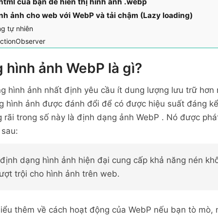
html của bạn để hiển thị hình ảnh .webp
ình ảnh cho web với WebP và tải chậm (Lazy loading)
ng tự nhiên
ectionObserver
 hình ảnh WebP là gì?
g hình ảnh nhất định yêu cầu ít dung lượng lưu trữ hơn
ợng hình ảnh được đánh đổi để có được hiệu suất đáng k
g rãi trong số này là định dạng ảnh WebP . Nó được phát
 sau:
định dạng hình ảnh hiện đại cung cấp khả năng nén khô
ượt trội cho hình ảnh trên web.
hiểu thêm về cách hoạt động của WebP nếu bạn tò mò, n