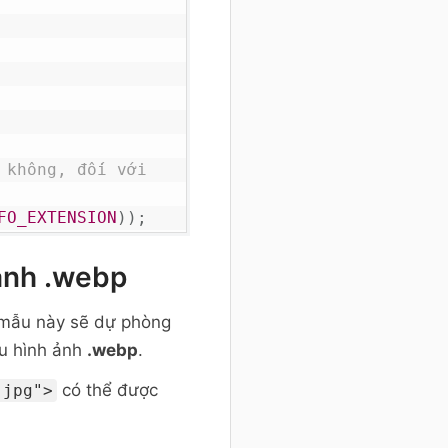
không, đối với 
FO_EXTENSION
)
)
;
ột đường dẫn đầy 
 ảnh .webp
le
)
)
)
;
ã mẫu này sẽ dự phòng
ểu hình ảnh
.webp
.
)
{
có thể được
.jpg">
.
" -o 
file
.
".webp"
)
)
;