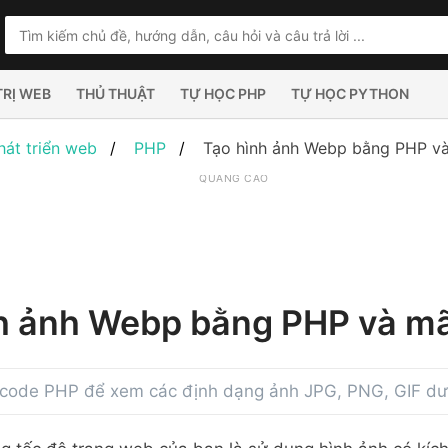
TRỊ WEB
THỦ THUẬT
TỰ HỌC PHP
TỰ HỌC PYTHON
hát triển web
PHP
Tạo hình ảnh Webp bằng PHP 
QUẢNG CÁO
nh ảnh Webp bằng PHP và 
 code PHP để xem các định dạng ảnh JPG, PNG, GIF d