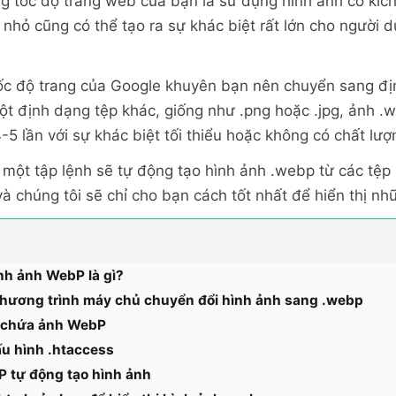
g tốc độ trang web của bạn là sử dụng hình ảnh có kíc
 nhỏ cũng có thể tạo ra sự khác biệt rất lớn cho người d
 tốc độ trang của Google khuyên bạn nên chuyển sang đ
ột định dạng tệp khác, giống như .png hoặc .jpg, ảnh .
5 lần với sự khác biệt tối thiểu hoặc không có chất lượ
một tập lệnh sẽ tự động tạo hình ảnh .webp từ các tệp .j
à chúng tôi sẽ chỉ cho bạn cách tốt nhất để hiển thị nh
nh ảnh WebP là gì?
chương trình máy chủ chuyển đổi hình ảnh sang .webp
 chứa ảnh WebP
u hình .htaccess
P tự động tạo hình ảnh