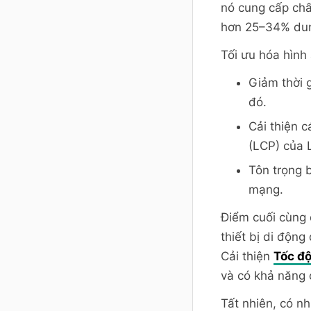
nó cung cấp chấ
hơn 25–34% dun
Tối ưu hóa hìn
Giảm thời 
đó.
Cải thiện c
(LCP) của 
Tôn trọng 
mạng.
Điểm cuối cùng 
thiết bị di độn
Cải thiện
Tốc độ
và có khả năng 
Tất nhiên, có n