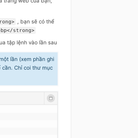
a trang web của bạn,
, bạn sẽ có thể
rong>
ebp</strong>
ua tập lệnh vào lần sau
một lần (xem phần ghi
 cần. Chỉ coi thư mục