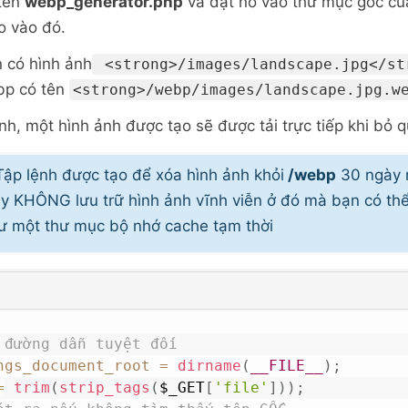
 tên
webp_generator.php
và đặt nó vào thư mục gốc củ
o vào đó.
 có hình ảnh
<strong>/images/landscape.jpg</st
bp có tên
<strong>/webp/images/landscape.jpg.w
h, một hình ảnh được tạo sẽ được tải trực tiếp khi bỏ q
ập lệnh được tạo để xóa hình ảnh khỏi
/webp
30 ngày 
vậy KHÔNG lưu trữ hình ảnh vĩnh viễn ở đó mà bạn có thể
 một thư mục bộ nhớ cache tạm thời
 đường dẫn tuyệt đối
ngs_document_root
=
dirname
(
__FILE__
)
;
=
trim
(
strip_tags
(
$_GET
[
'file'
]
)
)
;