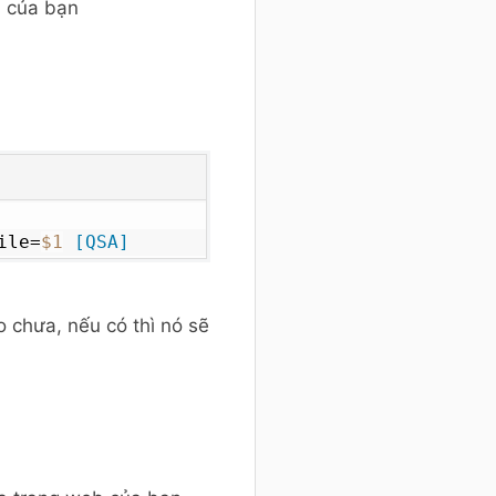
b của bạn
ile=
$1
[QSA]
 chưa, nếu có thì nó sẽ