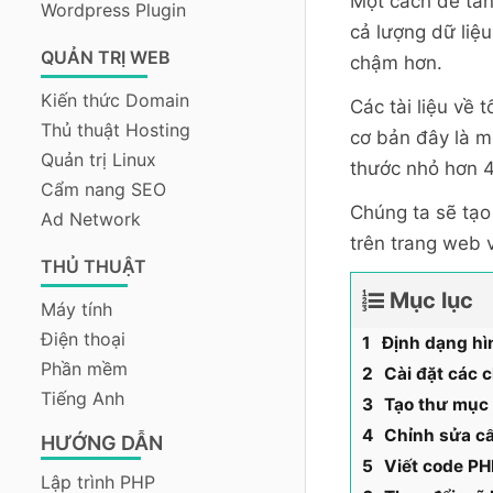
Một cách để tăn
Wordpress Plugin
cả lượng dữ liệu
QUẢN TRỊ WEB
chậm hơn.
Kiến thức Domain
Các tài liệu về
Thủ thuật Hosting
cơ bản đây là m
Quản trị Linux
thước nhỏ hơn 4-
Cẩm nang SEO
Chúng ta sẽ tạo 
Ad Network
trên trang web v
THỦ THUẬT
Mục lục
Máy tính
Điện thoại
Định dạng hì
Phần mềm
Cài đặt các 
Tiếng Anh
Tạo thư mục
Chỉnh sửa cấ
HƯỚNG DẪN
Viết code PH
Lập trình PHP