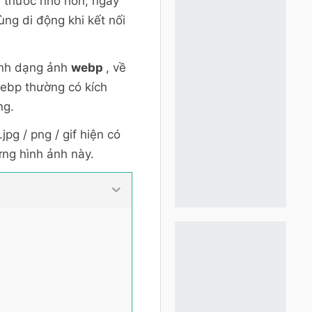
h thước nhỏ hơn, ngay
ùng di động khi kết nối
ịnh dạng ảnh
webp
, về
webp thường có kích
ng.
pg / png / gif hiện có
ững hình ảnh này.