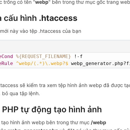
 trống có tên "
webp
" bên trong thư mục gốc trang we
 cấu hình
.htaccess
mới này vào tệp .htaccess của bạn
eCond
%{REQUEST_FILENAME}
eRule
 ^webp/(.*)\.webp?$
 webp_generator.php?f
htaccess sẽ kiểm tra xem tệp hình ảnh webp đã được tạo
, bỏ qua tập lệnh.
 PHP tự động tạo hình ảnh
g tạo hình ảnh webp bên trong thư mục
/webp