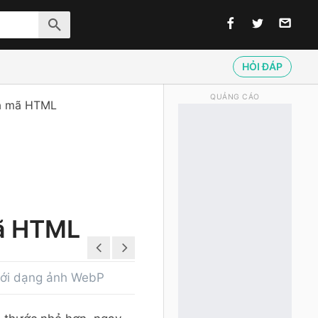
HỎI ĐÁP
QUẢNG CÁO
và mã HTML
mã HTML
ưới dạng ảnh WebP