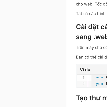
cho web. Tốc độ 
Tất cả các trìn
Cài đặt c
sang .we
Trên máy chủ củ
Bạn có thể cài 
Ví dụ
yum
 
yum
 
Tạo thư 