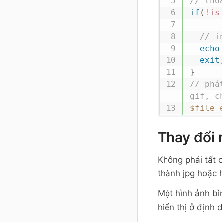
// tho
if
(
!
is
// i
echo
exit
}
// phá
gif, c
$file_
// mkd
đủ của
Thay đổi 
exec
(
"
Không phải tất 
// Chu
thành jpg hoặc 
if
(
$fi
exec
Một hình ảnh b
"
.
esca
hiển thị ở định
"
.
esca