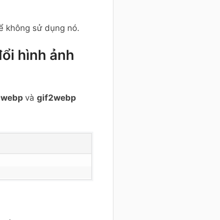
để không sử dụng nó.
ổi hình ảnh
cwebp
và
gif2webp