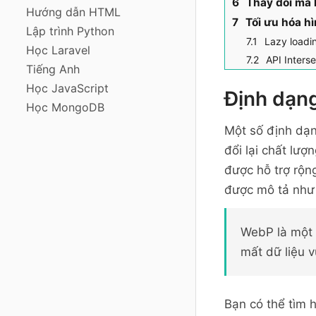
Thay đổi mã 
Hướng dẫn HTML
Tối ưu hóa h
Lập trình Python
Lazy loadi
Học Laravel
API Inters
Tiếng Anh
Học JavaScript
Định dạng
Học MongoDB
Một số định dạn
đổi lại chất lư
được hỗ trợ rộn
được mô tả như
WebP là một 
mất dữ liệu v
Bạn có thể tìm 