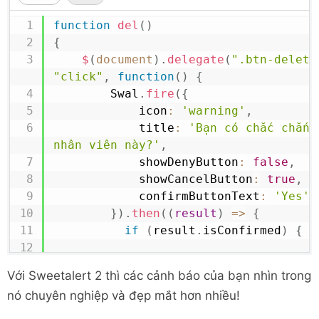
<
br
>
<
br
>
function
del
(
)
<
h1
>
Ví dụ về PHP & MySQL AJAX 
{
jQuery
</
h1
>
$
(
document
)
.
delegate
(
".btn-delete
"click"
,
function
(
)
{
<
br
>
<
br
>
Swal
.
fire
(
{
			icon
:
'warning'
,
<
div
class
=
"
row
"
>
		  	title
:
'Bạn có chắc chắn 
<
div
class
=
"
col-md-4
"
>
nhân viên này?'
,
<
h3
>
Thêm nhân viên mớ
		  	showDenyButton
:
false
,
		  	showCancelButton
:
true
,
<
form
action
=
"
save.ph
		  	confirmButtonText
:
'Yes'
<
div
class
=
"
form-
}
)
.
then
(
(
result
)
=>
{
<
label
if
(
result
.
isConfirmed
)
{
for
=
"
email
"
>
Email
</
label
>
<
input
class
=
var
 employeeId 
=
$
(
this
)
.
Với Sweetalert 2 thì các cảnh báo của bạn nhìn trong
type
=
"
text
"
name
=
"
email
"
>
</
div
>
nó chuyên nghiệp và đẹp mắt hơn nhiều!
// Ajax config
<
div
class
=
"
form-
			$
.
ajax
(
{