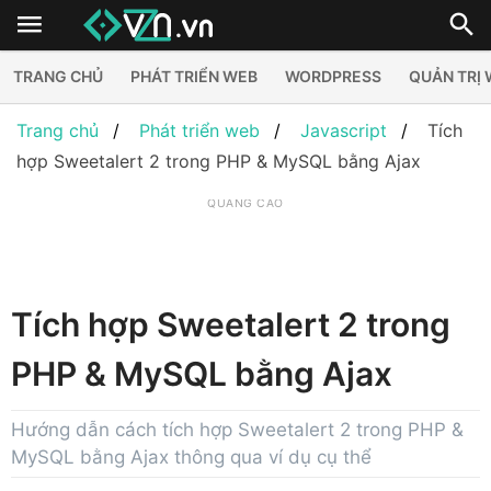
TRANG CHỦ
PHÁT TRIỂN WEB
WORDPRESS
QUẢN TRỊ
Trang chủ
Phát triển web
Javascript
Tích
hợp Sweetalert 2 trong PHP & MySQL bằng Ajax
QUẢNG CÁO
Tích hợp Sweetalert 2 trong
PHP & MySQL bằng Ajax
Hướng dẫn cách tích hợp Sweetalert 2 trong PHP &
MySQL bằng Ajax thông qua ví dụ cụ thể