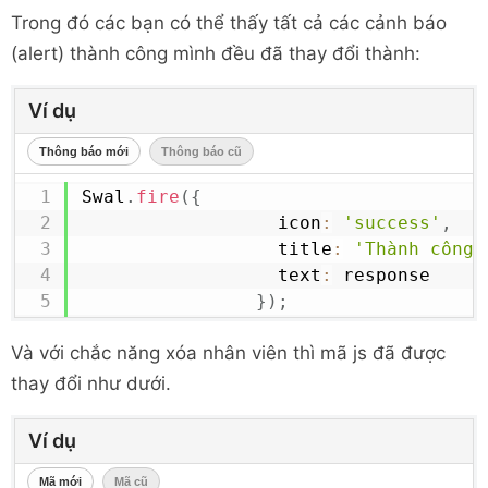
Trong đó các bạn có thể thấy tất cả các cảnh báo
<!-- Page CSS -->
<
style
type
=
"
text/css
"
>
(alert) thành công mình đều đã thay đổi thành:
.list-email
{
font-style
:
 italic
;
Ví dụ
}
Thông báo mới
Thông báo cũ
.list-address
{
Swal
.
fire
(
{
margin-top
:
-14
px
;
				  icon
:
'success'
,
margin-bottom
:
0
px
;
				  title
:
'Thành công.
font-size
:
12
px
;
				  text
:
 response

}
}
)
;
</
style
>
</
head
>
Và với chắc năng xóa nhân viên thì mã js đã được
thay đổi như dưới.
<
body
>
Ví dụ
<
div
class
=
"
container
"
>
Mã mới
Mã cũ