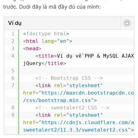
trước. Dưới đây là mã đầy đủ của mình:
Ví dụ
<!
doctype
html
>
<
html
lang
=
"
en
"
>
<
head
>
<
title
>
Ví dụ về PHP & MySQL AJAX S
jQuery
</
title
>
<!-- Bootstrap CSS -->
<
link
rel
=
"
stylesheet
"
href
=
"
https://maxcdn.bootstrapcdn.com
/css/bootstrap.min.css
"
>
<!-- sweetalert2 CSS -->
<
link
rel
=
"
stylesheet
"
href
=
"
https://cdnjs.cloudflare.com/aj
sweetalert2/11.3.3/sweetalert2.css
"
>