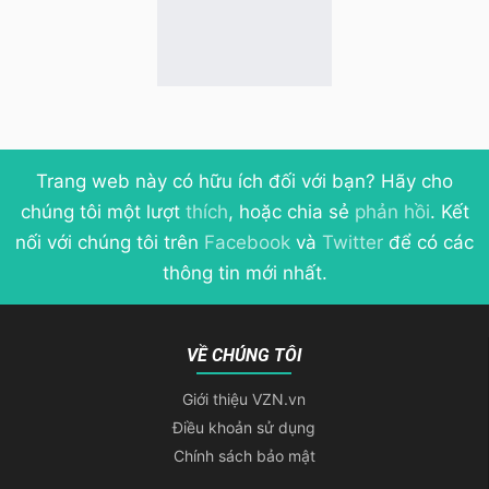
src
=
"
https://ajax.googleapis.com/ajax
.1/jquery.min.js
"
>
</
script
>
<!-- Popper JS -->
<
script
src
=
"
https://cdnjs.cloudflare.com/aja
/1.16.0/umd/popper.min.js
"
>
</
script
>
<!-- Bootstrap JS -->
Trang web này có hữu ích đối với bạn? Hãy cho
<
script
chúng tôi một lượt
thích
, hoặc chia sẻ
phản hồi
. Kết
src
=
"
https://maxcdn.bootstrapcdn.com/
nối với chúng tôi trên
Facebook
và
Twitter
để có các
js/bootstrap.min.js
"
>
</
script
>
<!-- sweetalert2 JS -->
thông tin mới nhất.
<
script
src
=
"
https://cdnjs.cloudflare.com/aja
sweetalert2/11.3.3/sweetalert2.min.js
VỀ CHÚNG TÔI
<!-- Page Script -->
<
script
type
=
"
text/javascript
"
>
Giới thiệu VZN.vn
function
all
(
)
Điều khoản sử dụng
{
Chính sách bảo mật
// Cài đặt Ajax