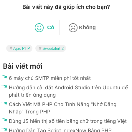
<
label
for
=
"
n
		        type
:
"GET"
,
Bài viết này đã giúp ích cho bạn?
tên
</
label
>
		        url
:
'delete.php'
,
<
input
class
=
		        data
:
{
employee_id
:
em
type
=
"
text
"
name
=
"
name
"
>
beforeSend
:
function
Có
Không
</
div
>
<
div
class
=
"
form-
}
,
<
label
success
:
function
(
re
Ajax PHP
Sweetalert 2
for
=
"
salary
"
>
Lương
</
label
>
all
(
)
;
<
input
class
=
Bài viết mới
type
=
"
text
"
name
=
"
salary
"
>
Swal
.
fire
(
'Thành 
</
div
>
response
,
'success'
)
6 máy chủ SMTP miễn phí tốt nhất
<
div
class
=
"
form-
}
Hướng dẫn cài đặt Android Studio trên Ubuntu để
<
label
for
=
"
a
}
)
;
phát triển ứng dụng
chỉ
</
label
>
<
textarea
cla
Cách Viết Mã PHP Cho Tính Năng "Nhớ Đăng
control
"
type
=
"
text
"
name
=
"
address
"
r
Nhập" Trong PHP
}
else
if
(
result
.
isDenied
)
</
textarea
>
Swal
.
fire
(
'Thay đổi không
Dùng JS hiển thị số tiền bằng chữ trong tiếng Việt
</
div
>
'info'
)
Hướng Dẫn Tạo Script IndexNow Bằng PHP
<
button
type
=
"
but