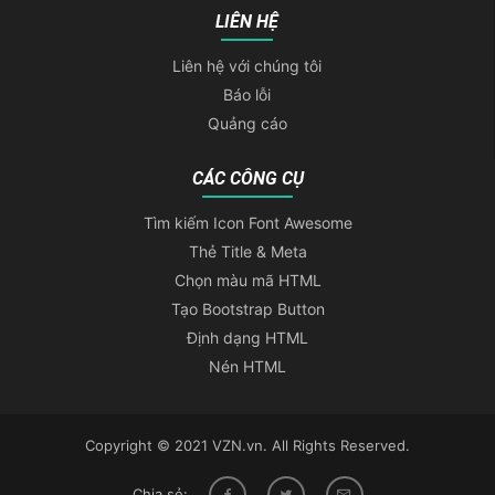
	$
.
ajax
(
{
LIÊN HỆ
        type
:
"GET"
,
//Phương thức nh
Liên hệ với chúng tôi
máy chủ
        url
:
'all.php'
,
// địa chỉ nh
Báo lỗi
success
:
function
(
response
)
Quảng cáo
trả về tại đây
CÁC CÔNG CỤ
// Phân giải kết quả Json
Tìm kiếm Icon Font Awesome
        	response 
=
JSON
.
parse
(
res
Thẻ Title & Meta
var
 html 
=
""
;
Chọn màu mã HTML
// Kiểm tra xem có kết qu
Tạo Bootstrap Button
if
(
response
.
length
)
{
Định dạng HTML
            	html 
+=
'<div class="
Nén HTML
// Tạo vòng lặp kết q
	            $
.
each
(
response
,
func
{
Copyright © 2021 VZN.vn. All Rights Reserved.
// Danh sách nhân
					html 
+=
'<a href=
Chia sẻ: