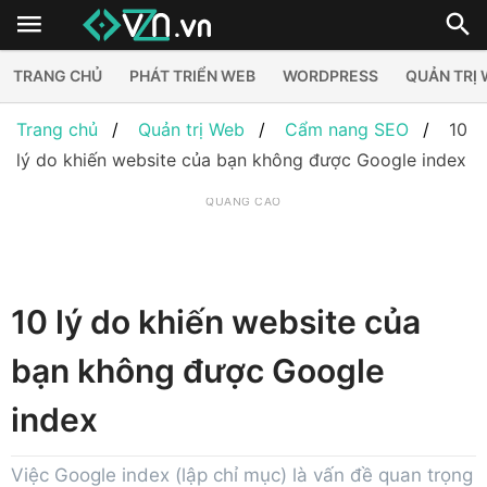
TRANG CHỦ
PHÁT TRIỂN WEB
WORDPRESS
QUẢN TRỊ
Trang chủ
Quản trị Web
Cẩm nang SEO
10
lý do khiến website của bạn không được Google index
QUẢNG CÁO
10 lý do khiến website của
bạn không được Google
index
Việc Google index (lập chỉ mục) là vấn đề quan trọng