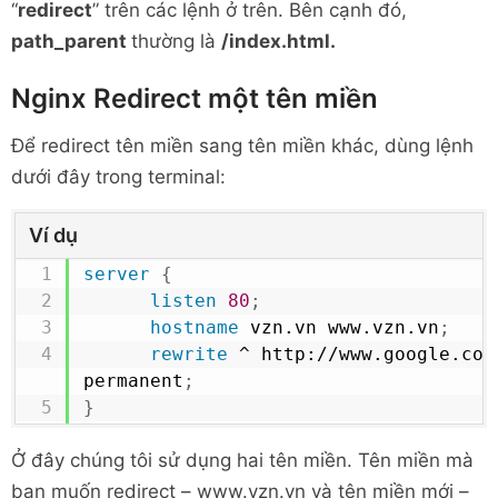
“
redirect
” trên các lệnh ở trên. Bên cạnh đó,
path_parent
thường là
/index.html.
Nginx Redirect một tên miền
Để redirect tên miền sang tên miền khác, dùng lệnh
dưới đây trong terminal:
Ví dụ
server
{
listen
80
;
hostname
 vzn.vn www.vzn.vn
;
rewrite
 ^ http://www.google.com
permanent
;
}
Ở đây chúng tôi sử dụng hai tên miền. Tên miền mà
bạn muốn redirect – www.vzn.vn và tên miền mới –