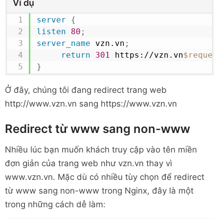
Ví dụ
server
{
listen
80
;
server_name
 vzn.vn
;
return
301
 https://vzn.vn
$reques
}
Ở đây, chúng tôi đang redirect trang web
http://www.vzn.vn sang https://www.vzn.vn
Redirect từ www sang non-www
Nhiều lúc bạn muốn khách truy cập vào tên miền
đơn giản của trang web như vzn.vn thay vì
www.vzn.vn. Mặc dù có nhiều tùy chọn để redirect
từ www sang non-www trong Nginx, đây là một
trong những cách dễ làm: