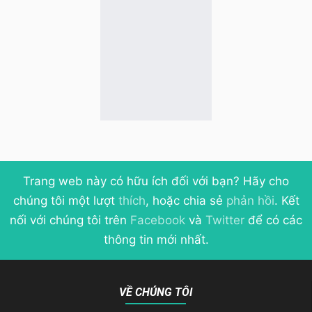
Trang web này có hữu ích đối với bạn? Hãy cho
chúng tôi một lượt
thích
, hoặc chia sẻ
phản hồi
. Kết
nối với chúng tôi trên
Facebook
và
Twitter
để có các
thông tin mới nhất.
VỀ CHÚNG TÔI