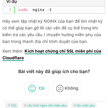
Ví dụ
fastcgi_connect_timeout
300
;
fastcgi_send_timeout
300
;
sudo
  nginx -t
fastcgi_read_timeout
300
;
fastcgi_buffer_size
32k
;
Hãy xem tệp nhật ký NGINX của bạn để tìm nhật ký
fastcgi_buffers
8
16k
;
có thể giúp bạn gỡ lỗi các vấn đề cụ thể trong khi
fastcgi_busy_buffers_size
32k
kiểm tra các yêu cầu / chuyển hướng miền phụ của
fastcgi_temp_file_write_size
bạn trong thanh địa chỉ trình duyệt của bạn.
fastcgi_intercept_errors
on
;
fastcgi_param
 SCRIPT_FILEN
Xem thêm:
Kích hoạt chứng chỉ SSL miễn phí của
/home/exampledomain.vn/public_html
$fa
Cloudflare
e
;
}
Bài viết này đã giúp ích cho bạn?
# Disable .htaccess and other hid
location
 ~ /\.(?!well-known).*
{
Có
Không
deny
 all
;
access_log
off
;
log_not_found
off
;
SSL
cấu hình nginx tên miền phụ
tên miền phụ
}