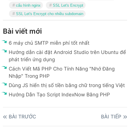
cấu hình nginx
SSL Let's Encrypt
location
 = /favicon.ico
{
SSL Let's Encrypt cho nhiều subdomain
log_not_found
off
;
access_log
off
;
Bài viết mới
}
6 máy chủ SMTP miễn phí tốt nhất
location
 = /robots.txt
{
Hướng dẫn cài đặt Android Studio trên Ubuntu để
allow
 all
;
phát triển ứng dụng
log_not_found
off
;
Cách Viết Mã PHP Cho Tính Năng "Nhớ Đăng
access_log
off
;
}
Nhập" Trong PHP
Dùng JS hiển thị số tiền bằng chữ trong tiếng Việt
location
 ~* \.
Hướng Dẫn Tạo Script IndexNow Bằng PHP
(3gp|gif|jpg|jpeg|png|ico|wmv|avi|asf
4|pls|mp3|mid|wav|swf|flv|exe|zip|tar
uha|7z|doc|docx|xls|xlsx|pdf|iso|eot|
BÀI TRƯỚC
BÀI TIẾP
gzip_static
off
;
add_header
 Pragma public
;