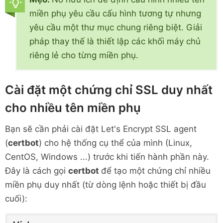
}
miền phụ yêu cầu cấu hình tương tự nhưng
server
{
yêu cầu một thư mục chung riêng biệt. Giải
server_name
"~^(?
pháp thay thế là thiết lập các khối máy chủ
<subdomain>\w+)\.exampledomain\.vn$"
;
riêng lẻ cho từng miền phụ.
if
 (
$https
 != 
'on'
)
{
return
301
https://
$subdomain
.exampledomain.vn
$r
Cài đặt một chứng chỉ SSL duy nhất
}
cho nhiều tên miền phụ
set
$checkfoldersubdomain
"/
$
set
$foldersubdomain
"/
$subdo
Bạn sẽ cần phải cài đặt Let's Encrypt SSL agent
if
 (
$checkfoldersubdomain
 = 
'
{
(
certbot
) cho hệ thống cụ thể của mình (Linux,
set
$foldersubdomain
""
;
CentOS, Windows ...) trước khi tiến hành phần này.
}
Đây là cách gọi
certbot
để tạo một chứng chỉ nhiều
root
miền phụ duy nhất (từ dòng lệnh hoặc thiết bị đầu
/home/exampledomain.vn/public_html
$fo
cuối):
index
 index.php index.html in
location
 /
{