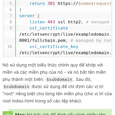
return
301
 https://
$name
$request_
}
server
{
listen
443
 ssl http2
;
# managed b
ssl_certificate
/etc/letsencrypt/live/exampledomain.v
0001/fullchain.pem
;
# managed by Cert
ssl_certificate_key
/etc/letsencrypt/live/exampledomain.v
0001/privkey.pem
;
# managed by Certbo
Nó sử dụng một biểu thức chính quy để khớp với
include
 /etc/letsencrypt/options-
# managed by Certbot
miền và các miền phụ của nó - và nó bắt tên miền
ssl_dhparam
 /etc/letsencrypt/ssl-
phụ thành một biến:
. Sau đó,
$subdomain
managed by Certbot
được sử dụng để chỉ định các vị trí
$subdomain
add_header
 Strict-Transport-Secur
"root" riêng biệt cho từng tên miền phụ (cho vị trí của
age=31536000; includeSubDomains"
 alwa
root index.html trong số các tệp khác).
server_name
 ~^www\.(?<name>(.+\.)
exampledomain\.vn)$
;
return
301
 https://
$name
$request_
Mẹo:
Nó hữu ích để định cấu hình nhiều tên