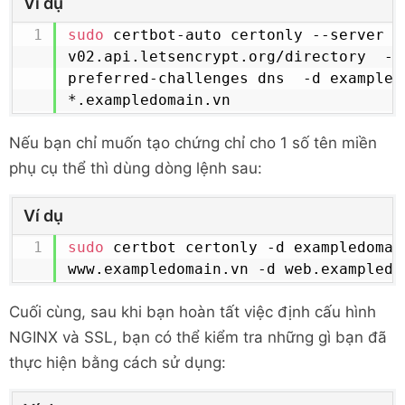
Ví dụ
try_files
$uri
$uri
/ 
$args
;
sudo
 certbot-auto certonly --server h
#return 200 $document
v02.api.letsencrypt.org/directory  --
}
preferred-challenges dns  -d exampledo
# access_log off;
*.exampledomain.vn
access_log
/home/exampledomain.vn/logs/access.lo
Nếu bạn chỉ muốn tạo chứng chỉ cho 1 số tên miền
# error_log off;
phụ cụ thể thì dùng dòng lệnh sau:
error_log
/home/exampledomain.vn/logs/error.log
Ví dụ
# Custom configuration
include
sudo
 certbot certonly -d exampledomain
/home/exampledomain.vn/public_html/*.
www.exampledomain.vn -d web.exampledo
location
 ~ \.php$
{
Cuối cùng, sau khi bạn hoàn tất việc định cấu hình
fastcgi_split_path_info
 ^(.+\
NGINX và SSL, bạn có thể kiểm tra những gì bạn đã
include
 /etc/nginx/fastcg
thực hiện bằng cách sử dụng:
fastcgi_pass
 127.0.0.1:90
fastcgi_index
 index.php
;