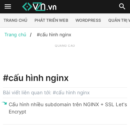
TRANG CHỦ
PHÁT TRIỂN WEB
WORDPRESS
QUẢN TRỊ
Trang chủ
#cấu hình nginx
QUẢNG CÁO
#cấu hình nginx
Bài viết liên quan tới: #cấu hình nginx
Cấu hình nhiều subdomain trên NGINX + SSL Let's
Encrypt