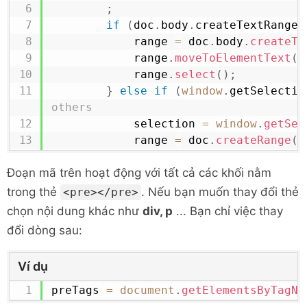
;
if
(
doc
.
body
.
createTextRange
)
            range 
=
 doc
.
body
.
createTe
            range
.
moveToElementText
(
t
            range
.
select
(
)
;
}
else
if
(
window
.
getSelectio
others
            selection 
=
window
.
getSel
            range 
=
 doc
.
createRange
(
)
            range
.
selectNodeContents
(
Đoạn mã trên hoạt động với tất cả các khối nằm
            selection
.
removeAllRanges
            selection
.
addRange
(
range
)
trong thẻ
. Nếu bạn muốn thay đổi thẻ
<pre></pre>
}
chọn nội dung khác như
div, p
... Bạn chỉ việc thay
}
đổi dòng sau:
    preTags 
=
document
.
getElementsByT
for
(
var
 i
=
0
;
i
<
preTags
.
length
;
i
++
)
Ví dụ
        preTags
[
i
]
.
onclick
=
function
{
selectText
(
this
)
}
;
preTags 
=
document
.
getElementsByTagNa
}