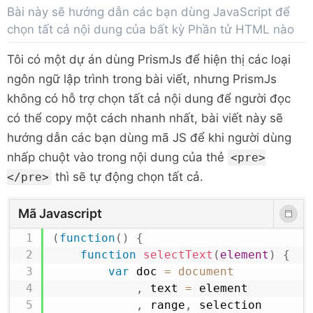
Bài này sẽ hướng dẫn các bạn dùng JavaScript để
chọn tất cả nội dung của bất kỳ Phần tử HTML nào
Tôi có một dự án dùng
PrismJs để hiện thị các loại
ngôn ngữ lập trình trong bài viết, nhưng PrismJs
không có hỗ trợ chọn tất cả nội dung để người đọc
có thể copy một cách nhanh nhất, bài viết này sẽ
hướng dẫn các bạn dùng mã JS để khi người dùng
nhấp chuột vào trong nội dung của thẻ
<pre>
thì sẽ tự động chọn tất cả.
</pre>
Mã Javascript
(
function
(
)
{
function
selectText
(
element
)
{
var
 doc 
=
document
,
 text 
=
 element

,
 range
,
 selection
