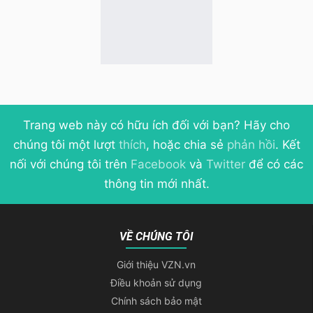
Trang web này có hữu ích đối với bạn? Hãy cho
chúng tôi một lượt
thích
, hoặc chia sẻ
phản hồi
. Kết
nối với chúng tôi trên
Facebook
và
Twitter
để có các
thông tin mới nhất.
VỀ CHÚNG TÔI
Giới thiệu VZN.vn
Điều khoản sử dụng
Chính sách bảo mật