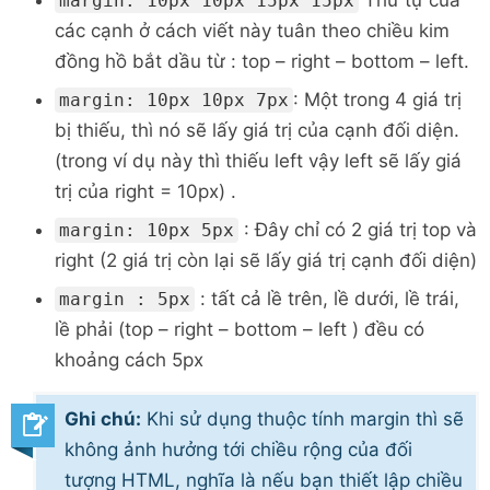
margin: 10px 10px 15px 15px
các cạnh ở cách viết này tuân theo chiều kim
đồng hồ bắt dầu từ : top – right – bottom – left.
: Một trong 4 giá trị
margin: 10px 10px 7px
bị thiếu, thì nó sẽ lấy giá trị của cạnh đối diện.
(trong ví dụ này thì thiếu left vậy left sẽ lấy giá
trị của right = 10px) .
: Đây chỉ có 2 giá trị top và
margin: 10px 5px
right (2 giá trị còn lại sẽ lấy giá trị cạnh đối diện)
: tất cả lề trên, lề dưới, lề trái,
margin : 5px
lề phải (top – right – bottom – left ) đều có
khoảng cách 5px
Ghi chú:
Khi sử dụng thuộc tính margin thì sẽ
không ảnh hưởng tới chiều rộng của đối
tượng HTML, nghĩa là nếu bạn thiết lập chiều