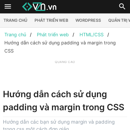
TRANG CHỦ
PHÁT TRIỂN WEB
WORDPRESS
QUẢN TRỊ
Trang chủ
Phát triển web
HTML/CSS
Hướng dẫn cách sử dụng padding và margin trong
CSS
QUẢNG CÁO
Hướng dẫn cách sử dụng
padding và margin trong CSS
Hướng dẫn các bạn sử dụng margin và padding
trong css một cách đơn giản