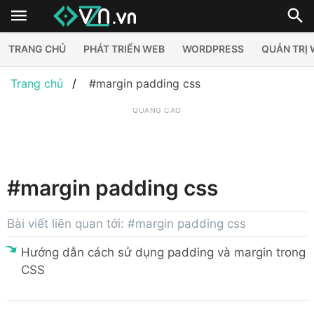
TRANG CHỦ
PHÁT TRIỂN WEB
WORDPRESS
QUẢN TRỊ
Trang chủ
#margin padding css
QUẢNG CÁO
#margin padding css
Bài viết liên quan tới: #margin padding css
Hướng dẫn cách sử dụng padding và margin trong
CSS