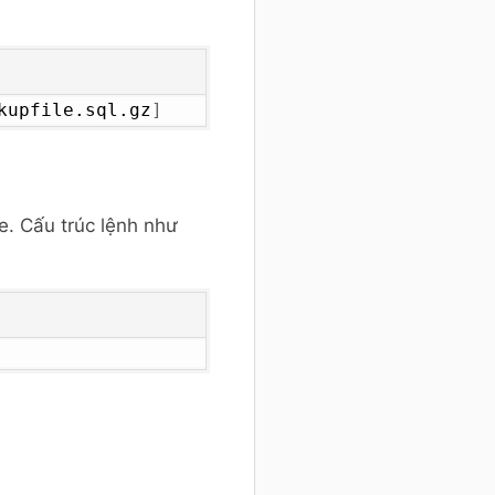
kupfile.sql.gz
]
re. Cấu trúc lệnh như