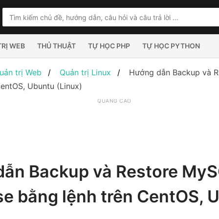
TRỊ WEB
THỦ THUẬT
TỰ HỌC PHP
TỰ HỌC PYTHON
uản trị Web
Quản trị Linux
Hướng dẫn Backup và R
CentOS, Ubuntu (Linux)
QUẢNG CÁO
dẫn Backup và Restore My
e bằng lệnh trên CentOS, 