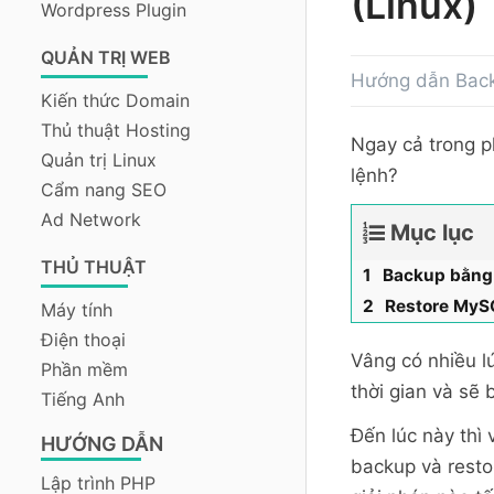
(Linux)
Wordpress Plugin
QUẢN TRỊ WEB
Hướng dẫn Back
Kiến thức Domain
Thủ thuật Hosting
Ngay cả trong p
Quản trị Linux
lệnh?
Cẩm nang SEO
Ad Network
Mục lục
THỦ THUẬT
Backup bằng
Restore MyS
Máy tính
Điện thoại
Vâng có nhiều l
Phần mềm
thời gian và sẽ 
Tiếng Anh
Đến lúc này thì 
HƯỚNG DẪN
backup và resto
Lập trình PHP