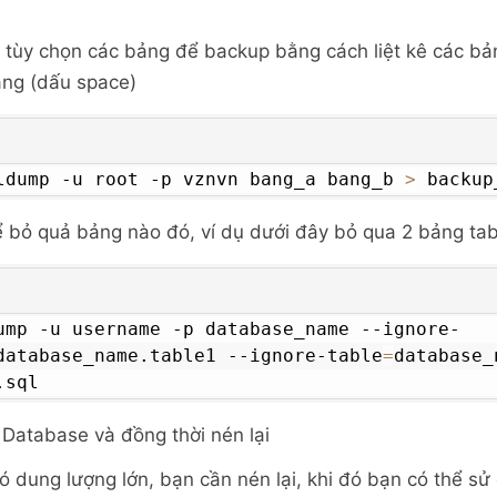
 tùy chọn các bảng để backup bằng cách liệt kê các b
ắng (dấu space)
ldump -u root -p vznvn bang_a bang_b 
>
 backup
 bỏ quả bảng nào đó, ví dụ dưới đây bỏ qua 2 bảng tab
ump -u username -p database_name --ignore-
database_name.table1 --ignore-table
=
database_
.sql
Database và đồng thời nén lại
 dung lượng lớn, bạn cần nén lại, khi đó bạn có thể sử