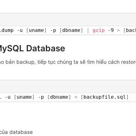
ldump -u 
[
uname
]
 -p 
[
dbname
]
|
gzip
 -9 
>
[
bac
MySQL Database
ạo bản backup, tiếp tục chúng ta sẽ tìm hiểu cách resto
l -u 
[
uname
]
 -p 
[
dbname
]
<
[
backupfile.sql
]
 của database