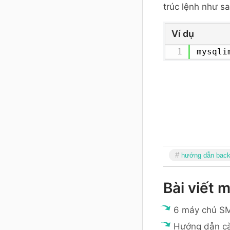
trúc lệnh như sa
Ví dụ
mysqli
hướng dẫn back
Bài viết m
6 máy chủ SM
Hướng dẫn cà