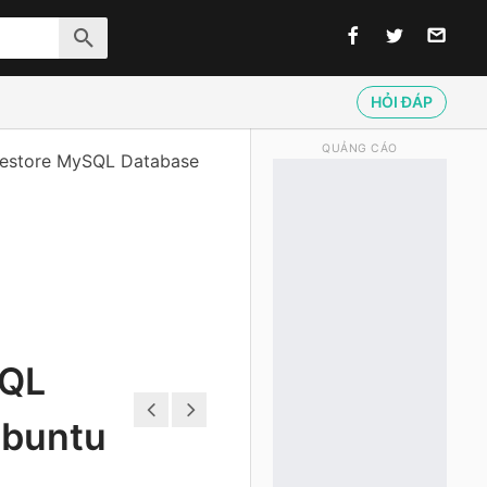
HỎI ĐÁP
QUẢNG CÁO
estore MySQL Database
SQL
Ubuntu