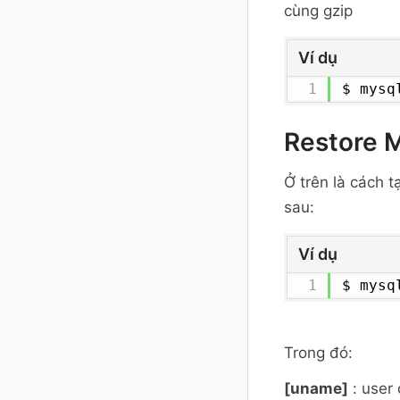
cùng gzip
Ví dụ
$ mysq
Restore 
Ở trên là cách t
sau:
Ví dụ
$ mysq
Trong đó:
[uname]
: user