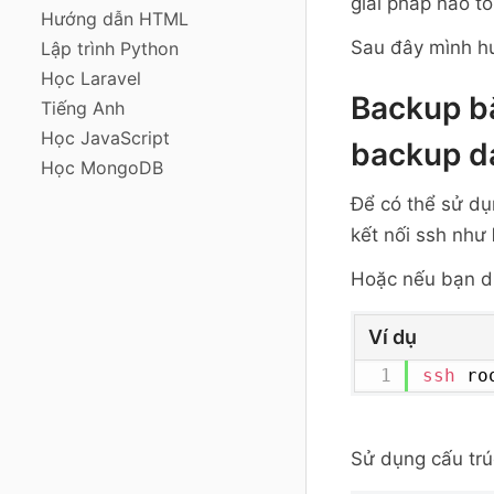
giải pháp nào tố
Hướng dẫn HTML
Sau đây mình h
Lập trình Python
Học Laravel
Backup b
Tiếng Anh
Học JavaScript
backup d
Học MongoDB
Để có thể sử dụ
kết nối ssh như
Hoặc nếu bạn dù
Ví dụ
ssh
 ro
Sử dụng cấu tr