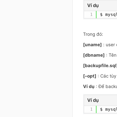
Ví dụ
$ mysq
Trong đó:
[uname]
: user
[dbname]
: Tên
[backupfile.sql
[–opt]
: Các tù
Ví dụ
: Để back
Ví dụ
$ mysq