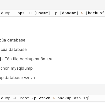
ldump --opt -u 
[
uname
]
 -p 
[
dbname
]
>
[
backupf
 của database
 của database
]
: Tên file backup muốn lưu
y chọn mysqldump
up database vznvn
ldump -u root -p vznvn 
>
 backup_vzn.sql