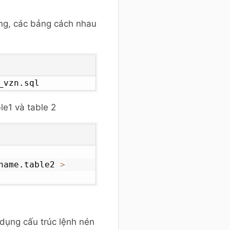
ảng, các bảng cách nhau
_vzn.sql
le1 và table 2
name.table2 
>
 dụng cấu trúc lệnh nén