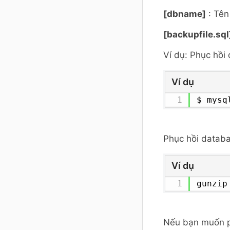
[dbname]
: Tên
[backupfile.sq
Ví dụ: Phục hồi
Ví dụ
$ mysq
Phục hồi datab
Ví dụ
gunzip
Nếu bạn muốn ph