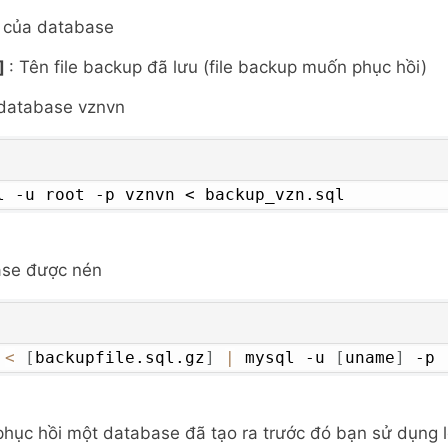
 của database
l]
: Tên file backup đã lưu (file backup muốn phục hồi)
 database vznvn
l -u root -p vznvn < backup_vzn.sql
ase được nén
 
<
[
backupfile.sql.gz
]
|
 mysql -u 
[
uname
]
 -p 
ục hồi một database đã tạo ra trước đó bạn sử dụng 