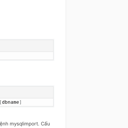
[
dbname
]
lệnh mysqlimport. Cấu