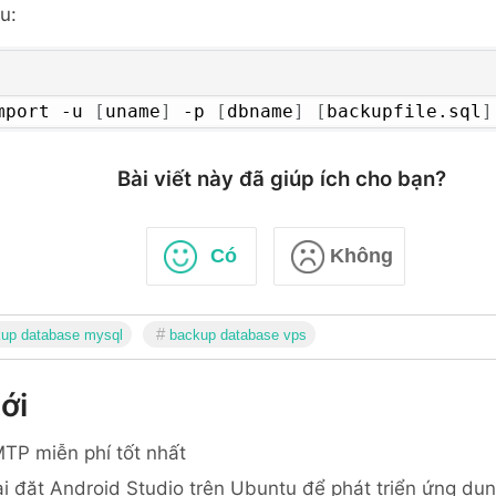
u:
mport -u 
[
uname
]
 -p 
[
dbname
]
[
backupfile.sql
]
Bài viết này đã giúp ích cho bạn?
Có
Không
up database mysql
backup database vps
ới
TP miễn phí tốt nhất
i đặt Android Studio trên Ubuntu để phát triển ứng dụ