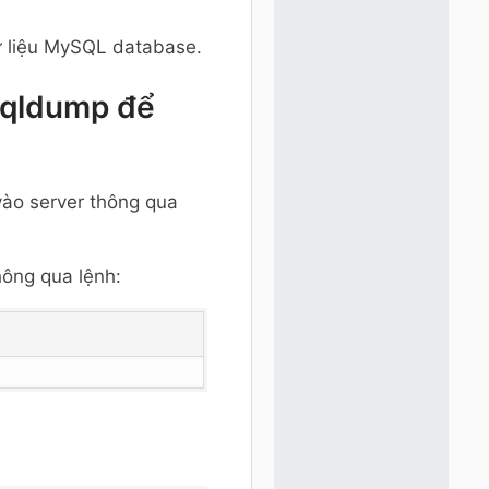
ữ liệu MySQL database.
sqldump để
vào server thông qua
hông qua lệnh: