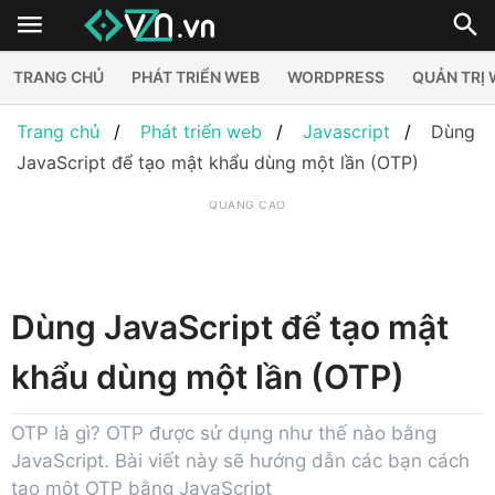
TRANG CHỦ
PHÁT TRIỂN WEB
WORDPRESS
QUẢN TRỊ
Trang chủ
Phát triển web
Javascript
Dùng
JavaScript để tạo mật khẩu dùng một lần (OTP)
QUẢNG CÁO
Dùng JavaScript để tạo mật
khẩu dùng một lần (OTP)
OTP là gì? OTP được sử dụng như thế nào bằng
JavaScript. Bài viết này sẽ hướng dẫn các bạn cách
tạo một OTP bằng JavaScript