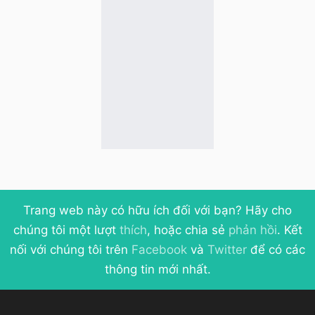
Trang web này có hữu ích đối với bạn? Hãy cho
chúng tôi một lượt
thích
, hoặc chia sẻ
phản hồi
. Kết
nối với chúng tôi trên
Facebook
và
Twitter
để có các
thông tin mới nhất.