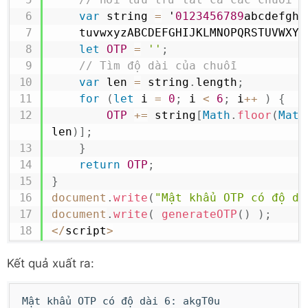
var
 string 
=
 '
0123456789
abcdefghi
    tuvwxyzABCDEFGHIJKLMNOPQRSTUVWXYZ
let
OTP
=
''
;
// Tìm độ dài của chuỗi
var
 len 
=
 string
.
length
;
for
(
let
 i 
=
0
;
 i 
<
6
;
 i
++
)
{
OTP
+=
 string
[
Math
.
floor
(
Math
len
)
]
;
}
return
OTP
;
}
document
.
write
(
"Mật khẩu OTP có độ dà
document
.
write
(
generateOTP
(
)
)
;
<
/
script
>
Kết quả xuất ra:
Mật khẩu OTP có độ dài 6: akgT0u