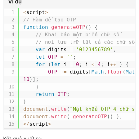
Ví dụ
<
script
>
// Hàm để tạo OTP
function
generateOTP
(
)
{
// Khai báo một biến chữ số
// nơi lưu trữ tất cả các chữ số
var
 digits 
=
'0123456789'
;
let
OTP
=
''
;
for
(
let
 i 
=
0
;
 i 
<
4
;
 i
++
)
{
OTP
+=
 digits
[
Math
.
floor
(
Math
10
)
]
;
}
return
OTP
;
}
document
.
write
(
"Mật khẩu OTP 4 chữ số
document
.
write
(
generateOTP
(
)
)
;
<
/
script
>
Kết quả xuất ra: