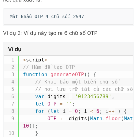
Mật khẩu OTP 4 chữ số: 2947
Ví dụ 2: Ví dụ này tạo ra 6 chữ số OTP
Ví dụ
<
script
>
// Hàm để tạo OTP
function
generateOTP
(
)
{
// Khai báo một biến chữ số
// nơi lưu trữ tất cả các chữ số
var
 digits 
=
'0123456789'
;
let
OTP
=
''
;
for
(
let
 i 
=
0
;
 i 
<
6
;
 i
++
)
{
OTP
+=
 digits
[
Math
.
floor
(
Math
10
)
]
;
}