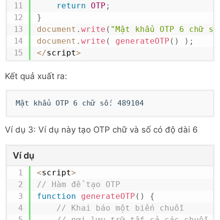
return
OTP
;
}
document
.
write
(
"Mật khẩu OTP 6 chữ số
document
.
write
(
generateOTP
(
)
)
;
<
/
script
>
Kết quả xuất ra:
Mật khẩu OTP 6 chữ số: 489104
Ví dụ 3: Ví dụ này tạo OTP chữ và số có độ dài 6
Ví dụ
<
script
>
// Hàm để tạo OTP
function
generateOTP
(
)
{
// Khai báo một biến chuỗi
// nơi lưu trữ tất cả các chuỗi