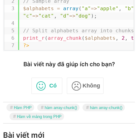
// Sample array
$alphabets
=
array
(
"a"
=>
"apple"
,
"b"
=
"c"
=>
"cat"
,
"d"
=>
"dog"
)
;
// Split alphabets array into chunks
print_r
(
array_chunk
(
$alphabets
,
2
,
tr
?>
Bài viết này đã giúp ích cho bạn?
Có
Không
Hàm PHP
hàm array-chunk()
hàm array-chunk()
Hàm về mảng trong PHP
Bài viết mới