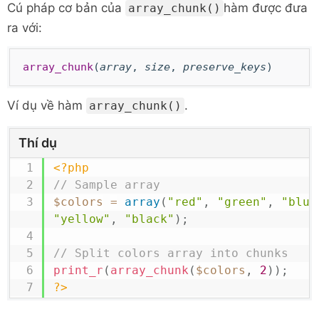
Cú pháp cơ bản của
hàm được đưa
array_chunk()
ra với:
array_chunk
(
array
,
size
,
preserve_keys
)
Ví dụ về hàm
.
array_chunk()
Thí dụ
<?php
// Sample array
$colors
=
array
(
"red"
,
"green"
,
"blue
"yellow"
,
"black"
)
;
// Split colors array into chunks
print_r
(
array_chunk
(
$colors
,
2
)
)
;
?>