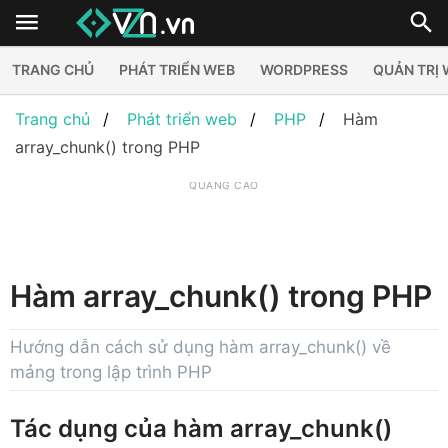
TRANG CHỦ
PHÁT TRIỂN WEB
WORDPRESS
QUẢN TRỊ
Trang chủ
Phát triển web
PHP
Hàm
array_chunk() trong PHP
QUẢNG CÁO
Hàm array_chunk() trong PHP
Hướng dẫn cách sử dụng hàm array_chunk() về
mảng trong lập trình PHP
Tác dụng của hàm array_chunk()