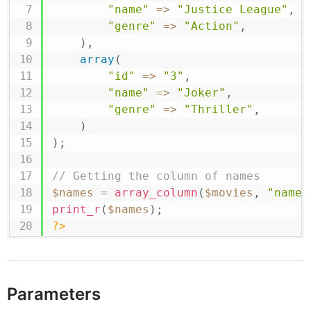
"name"
=>
"Justice League"
,
"genre"
=>
"Action"
,
)
,
array
(
"id"
=>
"3"
,
"name"
=>
"Joker"
,
"genre"
=>
"Thriller"
,
)
)
;
// Getting the column of names
$names
=
array_column
(
$movies
,
"name"
print_r
(
$names
)
;
?>
Parameters