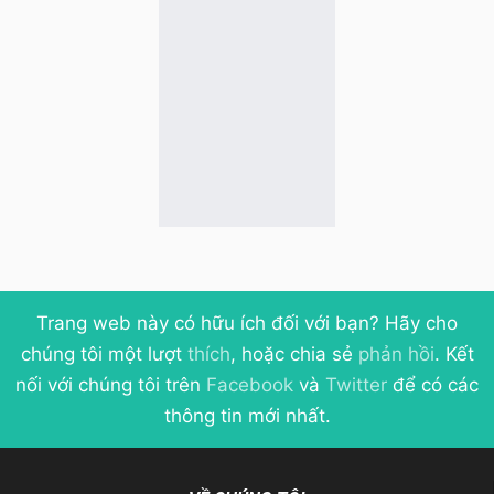
Trang web này có hữu ích đối với bạn? Hãy cho
chúng tôi một lượt
thích
, hoặc chia sẻ
phản hồi
. Kết
nối với chúng tôi trên
Facebook
và
Twitter
để có các
thông tin mới nhất.