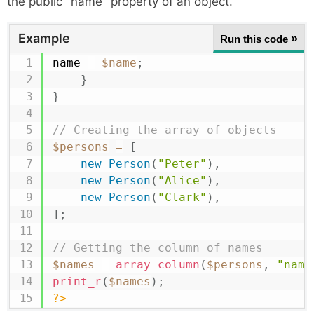
the public "name" property of an object.
Example
»
Run this code
name 
=
$name
;
}
}
// Creating the array of objects
$persons
=
[
new
Person
(
"Peter"
)
,
new
Person
(
"Alice"
)
,
new
Person
(
"Clark"
)
,
]
;
// Getting the column of names
$names
=
array_column
(
$persons
,
"name
print_r
(
$names
)
;
?>