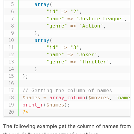
array
(
"id"
=>
"2"
,
"name"
=>
"Justice League"
,
"genre"
=>
"Action"
,
)
,
array
(
"id"
=>
"3"
,
"name"
=>
"Joker"
,
"genre"
=>
"Thriller"
,
)
)
;
// Getting the column of names
$names
=
array_column
(
$movies
,
"name"
print_r
(
$names
)
;
?>
The following example get the column of names from