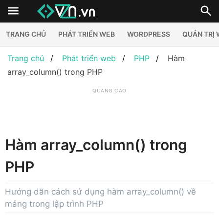
TRANG CHỦ
PHÁT TRIỂN WEB
WORDPRESS
QUẢN TRỊ
Trang chủ
Phát triển web
PHP
Hàm
array_column() trong PHP
QUẢNG CÁO
Hàm array_column() trong
PHP
Hướng dẫn cách sử dụng hàm array_column() về
mảng trong lập trình PHP