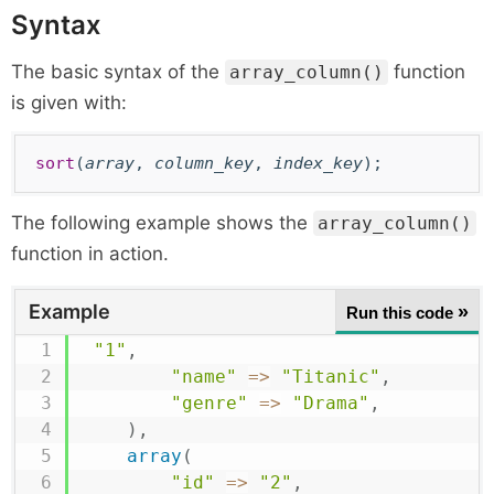
Syntax
The basic syntax of the
function
array_column()
is given with:
sort
(
array
,
column_key
,
index_key
);
The following example shows the
array_column()
function in action.
Example
»
Run this code
"1"
,
"name"
=>
"Titanic"
,
"genre"
=>
"Drama"
,
)
,
array
(
"id"
=>
"2"
,