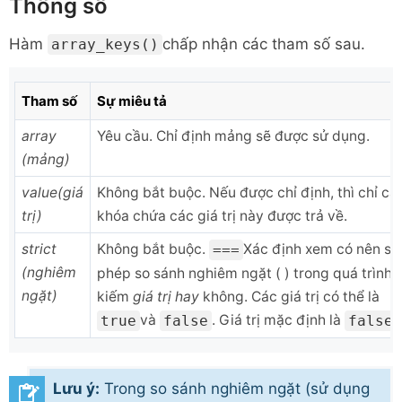
Thông số
Hàm
chấp nhận các tham số sau.
array_keys()
Tham số
Sự miêu tả
array
Yêu cầu. Chỉ định mảng sẽ được sử dụng.
(mảng)
value(giá
Không bắt buộc. Nếu được chỉ định, thì chỉ cá
trị)
khóa chứa các giá trị này được trả về.
strict
Không bắt buộc.
Xác định xem có nên sử
===
(nghiêm
phép so sánh nghiêm ngặt ( ) trong quá trình 
ngặt)
kiếm
giá trị hay
không. Các giá trị có thể là
và
. Giá trị mặc định là
.
true
false
false
Lưu ý:
Trong so sánh nghiêm ngặt (sử dụng