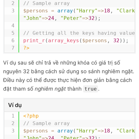
// Sample array
$persons
=
array
(
"Harry"
=>
18
,
"Clark"
"John"
=>
24
,
"Peter"
=>
32
)
;
// Getting all the keys having value 
print_r
(
array_keys
(
$persons
,
32
)
)
;
?>
Ví dụ sau sẽ chỉ trả về những khóa có giá trị số
nguyên 32 bằng cách sử dụng so sánh nghiêm ngặt.
Điều này có thể được thực hiện đơn giản bằng cách
đặt tham số
nghiêm ngặt
thành
.
true
Ví dụ
<?php
// Sample array
$persons
=
array
(
"Harry"
=>
18
,
"Clark"
"John"
=>
24
,
"Peter"
=>
32
)
;