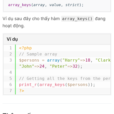
array_keys
(
array
,
value
,
strict
);
Ví dụ sau đây cho thấy
hàm
đang
array_keys()
hoạt động.
Ví dụ
<?php
// Sample array
$persons
=
array
(
"Harry"
=>
18
,
"Clark"
"John"
=>
24
,
"Peter"
=>
32
)
;
// Getting all the keys from the pers
print_r
(
array_keys
(
$persons
)
)
;
?>