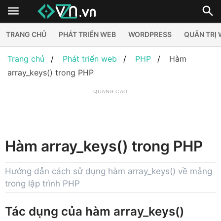
TRANG CHỦ
PHÁT TRIỂN WEB
WORDPRESS
QUẢN TRỊ
Trang chủ
Phát triển web
PHP
Hàm
array_keys() trong PHP
QUẢNG CÁO
Hàm array_keys() trong PHP
Hướng dẫn cách sử dụng hàm array_keys() về mảng
trong lập trình PHP
Tác dụng của hàm array_keys()