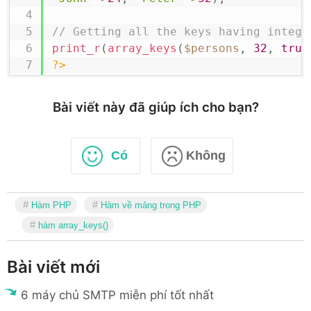
// Getting all the keys having intege
print_r
(
array_keys
(
$persons
,
32
,
true
?>
Bài viết này đã giúp ích cho bạn?
Có
Không
Hàm PHP
Hàm về mảng trong PHP
hàm array_keys()
Bài viết mới
6 máy chủ SMTP miễn phí tốt nhất