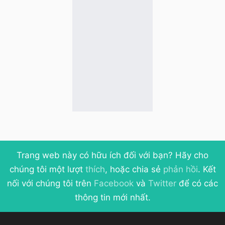
Trang web này có hữu ích đối với bạn? Hãy cho
chúng tôi một lượt
thích
, hoặc chia sẻ
phản hồi
. Kết
nối với chúng tôi trên
Facebook
và
Twitter
để có các
thông tin mới nhất.