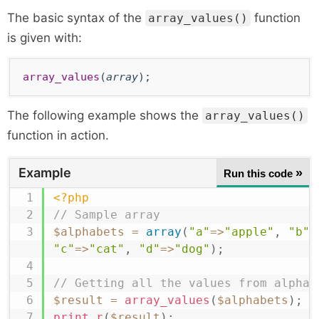
The basic syntax of the
function
array_values()
is given with:
array_values
(
array
);
The following example shows the
array_values()
function in action.
Example
»
Run this code
<?php
// Sample array
$alphabets
=
array
(
"a"
=>
"apple"
,
"b"
=
"c"
=>
"cat"
,
"d"
=>
"dog"
)
;
// Getting all the values from alphab
$result
=
array_values
(
$alphabets
)
;
print_r
(
$result
)
;