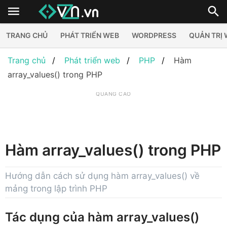
TRANG CHỦ
PHÁT TRIỂN WEB
WORDPRESS
QUẢN TRỊ
Trang chủ
Phát triển web
PHP
Hàm
array_values() trong PHP
QUẢNG CÁO
Hàm array_values() trong PHP
Hướng dẫn cách sử dụng hàm array_values() về
mảng trong lập trình PHP
Tác dụng của hàm array_values()