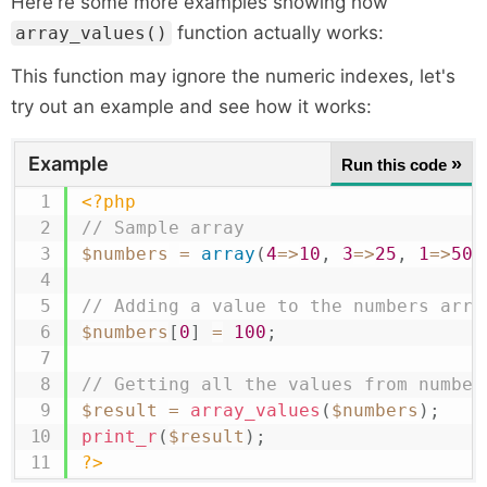
Here're some more examples showing how
function actually works:
array_values()
This function may ignore the numeric indexes, let's
try out an example and see how it works:
Example
»
Run this code
<?php
// Sample array
$numbers
=
array
(
4
=>
10
,
3
=>
25
,
1
=>
50
,
// Adding a value to the numbers arra
$numbers
[
0
]
=
100
;
// Getting all the values from number
$result
=
array_values
(
$numbers
)
;
print_r
(
$result
)
;
?>