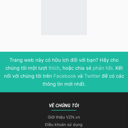
Trang web này có hữu ích đối với bạn? Hãy cho
chúng tôi một lượt
thích
, hoặc chia sẻ
phản hồi
. Kết
nối với chúng tôi trên
Facebook
và
Twitter
để có các
thông tin mới nhất.
VỀ CHÚNG TÔI
Giới thiệu VZN.vn
Điều khoản sử dụng