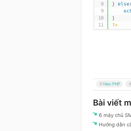
}
else
ec
}
?>
Hàm PHP
Bài viết m
6 máy chủ SM
Hướng dẫn cà