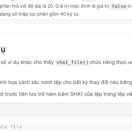
phân thô với độ dài là 20. Giá trị mặc định là giá trị
t
false
dạng số thập lục phân gồm 40 ký tự.
dụ
 số ví dụ khác cho thấy
chức năng thực s
sha1_file()
inh họa cách xác minh tệp cho bất kỳ thay đổi nào bằn
 trước tiên lưu trữ hàm băm SHA1 của tệp trong tệp vă
ple file