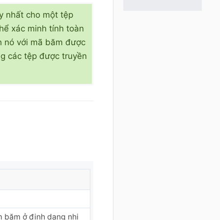
 nhất cho một tệp
thể xác minh tính toàn
h nó với mã băm được
ng các tệp được truyền
àm băm ở định dạng nhị