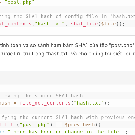
=
"post.php"
;
ring the SHA1 hash of config file in "hash.tx
ut_contents
(
"hash.txt"
,
sha1_file
(
$file
)
)
;
tính toán và so sánh hàm băm SHA1 của tệp "post.php
ược lưu trữ trong "hash.txt" và cho chúng tôi biết liệu
rieving the stored SHA1 hash
hash
=
file_get_contents
(
"hash.txt"
)
;
ifying the current SHA1 hash with previous on
1_file
(
"post.php"
)
==
$prev_hash
)
{
ho
"There has been no change in the file."
;