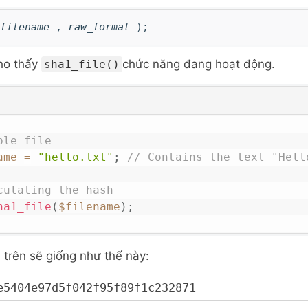
filename
,
raw_format
);
ho thấy
chức năng đang hoạt động.
sha1_file()
ple file
ame
=
"hello.txt"
;
// Contains the text "Hell
culating the hash
ha1_file
(
$filename
)
;
 trên sẽ giống như thế này:
e5404e97d5f042f95f89f1c232871