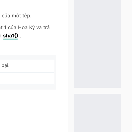
 của một tệp.
 1 của Hoa Kỳ và trả
àm
sha1()
.
 bại.