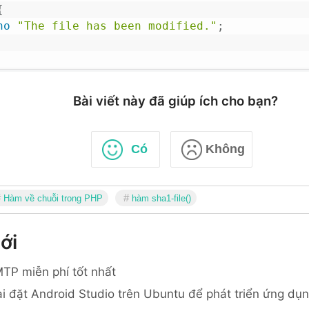
{
ho
"The file has been modified."
;
Bài viết này đã giúp ích cho bạn?
Có
Không
Hàm về chuỗi trong PHP
hàm sha1-file()
ới
TP miễn phí tốt nhất
i đặt Android Studio trên Ubuntu để phát triển ứng dụ