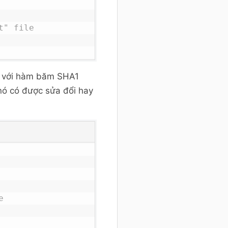
t" file
" với hàm băm SHA1
 nó có được sửa đổi hay
e