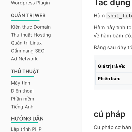
Tác dụng 
Wordpress Plugin
QUẢN TRỊ WEB
Hàm
sha1_fil
Kiến thức Domain
Hàm này tính t
Thủ thuật Hosting
về hàm băm đó.
Quản trị Linux
Bảng sau đây tó
Cẩm nang SEO
Ad Network
Giá trị trả về:
THỦ THUẬT
Phiên bản:
Máy tính
Điện thoại
Phần mềm
Tiếng Anh
cú pháp
HƯỚNG DẪN
Cú pháp cơ bản
Lập trình PHP