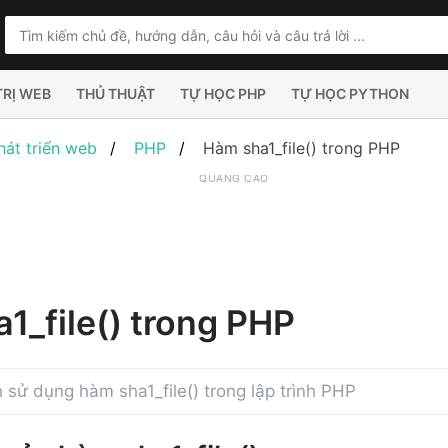
TRỊ WEB
THỦ THUẬT
TỰ HỌC PHP
TỰ HỌC PYTHON
hát triển web
PHP
Hàm sha1_file() trong PHP
QUẢNG CÁO
1_file() trong PHP
sử dụng hàm sha1_file() trong lập trình PHP