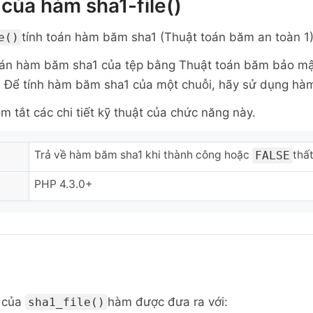
của hàm sha1-file()
tính toán hàm băm sha1 (Thuật toán băm an toàn 1)
e()
oán hàm băm sha1 của tệp bằng Thuật toán băm bảo mật
 Để tính hàm băm sha1 của một chuỗi, hãy sử dụng h
m tắt các chi tiết kỹ thuật của chức năng này.
Trả về hàm băm sha1 khi thành công hoặc
thất
FALSE
PHP 4.3.0+
 của
hàm được đưa ra với:
sha1_file()