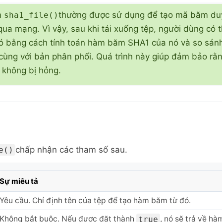
m
thường được sử dụng để tạo mã băm duy
sha1_file()
qua mạng. Vì vậy, sau khi tải xuống tệp, người dùng có 
ó bằng cách tính toán hàm băm SHA1 của nó và so sán
cùng với bản phân phối. Quá trình này giúp đảm bảo rằ
không bị hỏng.
chấp nhận các tham số sau.
e()
Sự miêu tả
Yêu cầu. Chỉ định tên của tệp để tạo hàm băm từ đó.
Không bắt buộc. Nếu được đặt thành
, nó sẽ trả về h
true