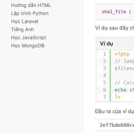
Hướng dẫn HTML
sha1_file
(
Lập trình Python
Học Laravel
Ví dụ sau đây c
Tiếng Anh
Học JavaScript
Ví dụ
Học MongoDB
<?php
// Sam
$filen
// Cal
echo
s
?>
Đầu ra của ví dụ
2ef7bde608c