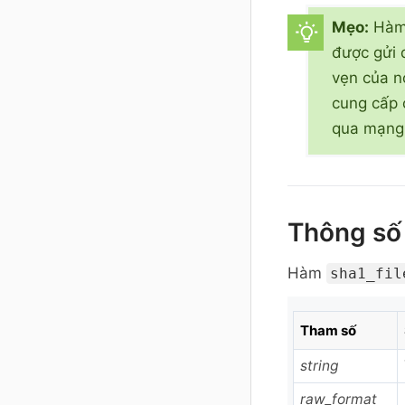
Mẹo:
Hà
được gửi 
vẹn của n
cung cấp 
qua mạng 
Thông số
Hàm
sha1_fil
Tham số
string
raw_format