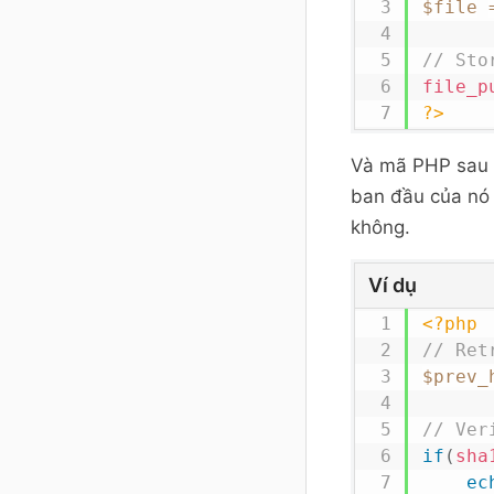
$file
// Sto
file_p
?>
Và mã PHP sau 
ban đầu của nó đ
không.
Ví dụ
<?php
// Ret
$prev_
// Ver
if
(
sha
ec