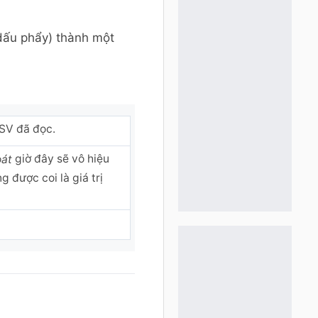
 dấu phẩy) thành một
SV đã đọc.
giờ đây sẽ vô hiệu
oát
 được coi là giá trị