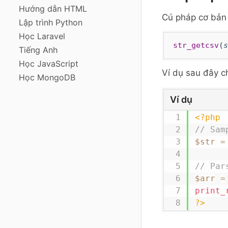
Hướng dẫn HTML
Cú pháp cơ bản
Lập trình Python
Học Laravel
str_getcsv
(
s
Tiếng Anh
Học JavaScript
Ví dụ sau đây c
Học MongoDB
Ví dụ
<?php
// Sam
$str
=
// Par
$arr
=
print_
?>