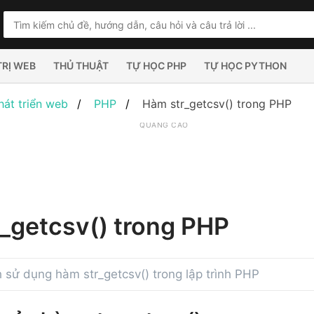
TRỊ WEB
THỦ THUẬT
TỰ HỌC PHP
TỰ HỌC PYTHON
hát triển web
PHP
Hàm str_getcsv() trong PHP
QUẢNG CÁO
_getcsv() trong PHP
sử dụng hàm str_getcsv() trong lập trình PHP