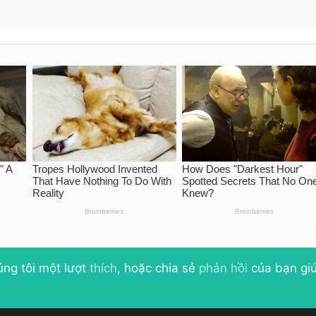
úng tôi một lượt
thích
, hoặc chia sẻ
phản hồi
của bạn giú