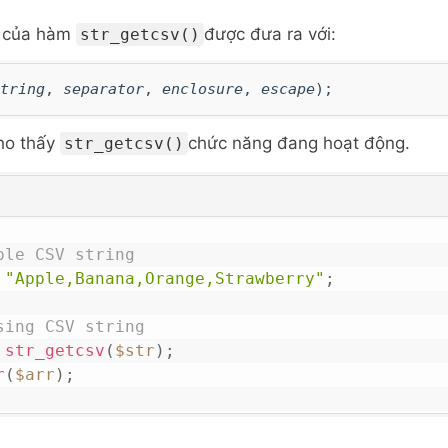
 của
hàm
được đưa ra với:
str_getcsv()
tring
,
separator
,
enclosure
,
escape
);
ho thấy
chức năng đang hoạt động.
str_getcsv()
ple CSV string
"Apple,Banana,Orange,Strawberry"
;
sing CSV string
str_getcsv
(
$str
)
;
r
(
$arr
)
;