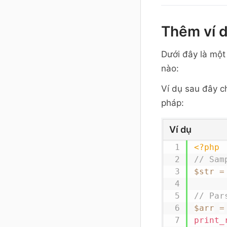
Thêm ví 
Dưới đây là một
nào:
Ví dụ sau đây c
pháp:
Ví dụ
<?php
// Sam
$str
=
// Par
$arr
=
print_