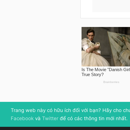
Trang web này có hữu ích đối với bạn? Hãy cho ch
Facebook
và
Twitter
để có các thông tin mới nhất.