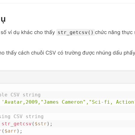
dụ
 số ví dụ khác cho thấy
chức năng thực 
str_getcsv()
ho thấy cách chuỗi CSV có trường được nhúng dấu phẩy
ple CSV string
'Avatar,2009,"James Cameron","Sci-fi, Action
sing CSV string
str_getcsv
(
$str
)
;
r
(
$arr
)
;