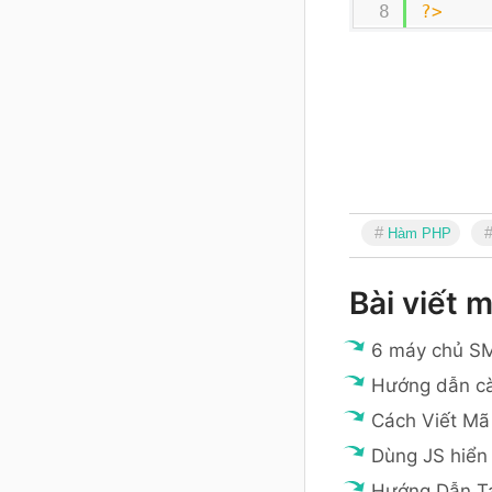
?>
Hàm PHP
Bài viết m
6 máy chủ SM
Hướng dẫn cà
Cách Viết Mã
Dùng JS hiển 
Hướng Dẫn T