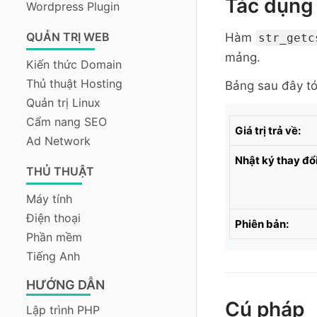
Tác dụng 
Wordpress Plugin
QUẢN TRỊ WEB
Hàm
str_getc
mảng.
Kiến thức Domain
Thủ thuật Hosting
Bảng sau đây tó
Quản trị Linux
Cẩm nang SEO
Giá trị trả về:
Ad Network
Nhật ký thay đổi
THỦ THUẬT
Máy tính
Điện thoại
Phiên bản:
Phần mềm
Tiếng Anh
HƯỚNG DẪN
Cú pháp
Lập trình PHP