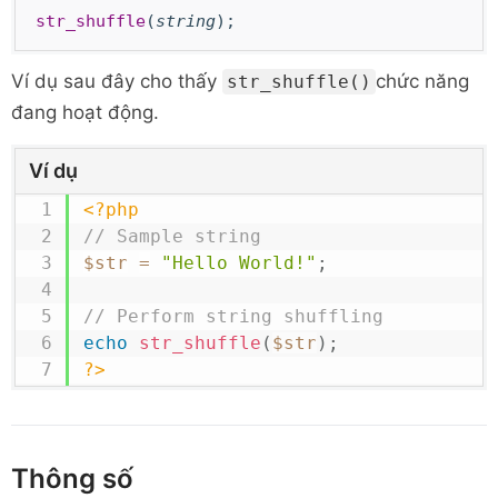
str_shuffle
(
string
);
Ví dụ sau đây cho thấy
chức năng
str_shuffle()
đang hoạt động.
Ví dụ
<?php
// Sample string
$str
=
"Hello World!"
;
// Perform string shuffling
echo
str_shuffle
(
$str
)
;
?>
Thông số