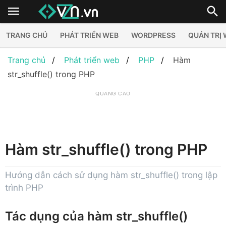
TRANG CHỦ
PHÁT TRIỂN WEB
WORDPRESS
QUẢN TRỊ
Trang chủ
Phát triển web
PHP
Hàm
str_shuffle() trong PHP
QUẢNG CÁO
Hàm str_shuffle() trong PHP
Hướng dẫn cách sử dụng hàm str_shuffle() trong lập
trình PHP
Tác dụng của hàm str_shuffle()