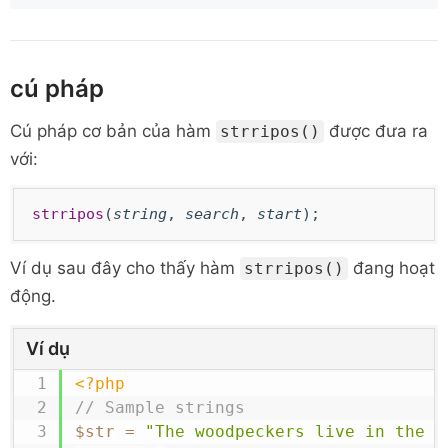
cú pháp
Cú pháp cơ bản của hàm
được đưa ra
strripos()
với:
strripos
(
string
,
search
,
start
);
Ví dụ sau đây cho thấy hàm
đang hoạt
strripos()
động.
Ví dụ
<?php
// Sample strings
$str
=
"The woodpeckers live in the w