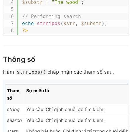
$substr
=
"The wood"
;
// Performing search
echo
strripos
(
$str
,
$substr
)
;
?>
Thông số
Hàm
chấp nhận các tham số sau.
strripos()
Tham
Sự miêu tả
số
string
Yêu cầu. Chỉ định chuỗi để tìm kiếm.
search
Yêu cầu. Chỉ định chuỗi để tìm kiếm.
start
Không bắt buộc. Chỉ định vị trí trong chuỗi để bắ