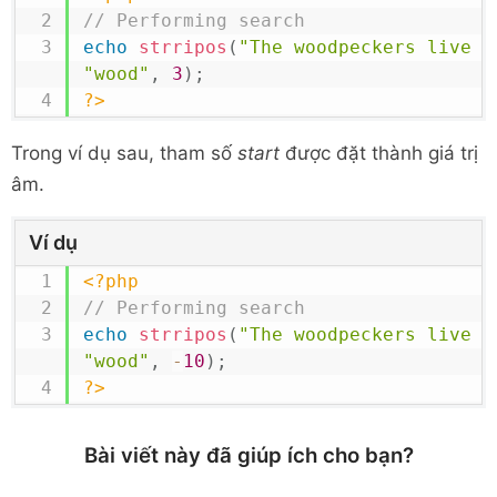
// Performing search
echo
strripos
(
"The woodpeckers live i
"wood"
,
3
)
;
?>
Trong ví dụ sau, tham số
start
được đặt thành giá trị
âm.
Ví dụ
<?php
// Performing search
echo
strripos
(
"The woodpeckers live i
"wood"
,
-
10
)
;
?>
Bài viết này đã giúp ích cho bạn?