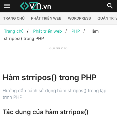
TRANG CHỦ
PHÁT TRIỂN WEB
WORDPRESS
QUẢN TRỊ
Trang chủ
Phát triển web
PHP
Hàm
strripos() trong PHP
QUẢNG CÁO
Hàm strripos() trong PHP
Hướng dẫn cách sử dụng hàm strripos() trong lập
trình PHP
Tác dụng của hàm strripos()