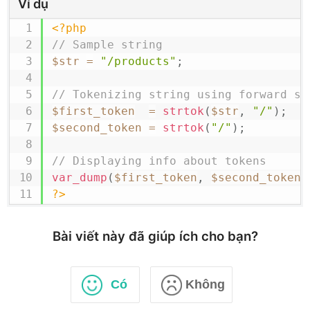
Ví dụ
<?php
// Sample string
$str
=
"/products"
;
// Tokenizing string using forward sl
$first_token
=
strtok
(
$str
,
"/"
)
;
$second_token
=
strtok
(
"/"
)
;
// Displaying info about tokens
var_dump
(
$first_token
,
$second_token
)
?>
Bài viết này đã giúp ích cho bạn?
Có
Không