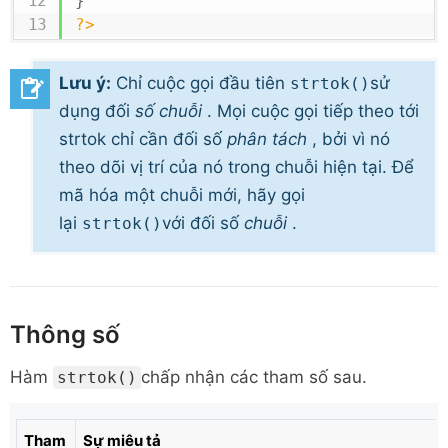
}
?>
Lưu ý:
Chỉ cuộc gọi đầu tiên
sử
strtok()
dụng đối
số chuỗi
. Mọi cuộc gọi tiếp theo tới
strtok chỉ cần đối số
phân tách
, bởi vì nó
theo dõi vị trí của nó trong chuỗi hiện tại. Để
mã hóa một chuỗi mới, hãy gọi
lại
với đối số
chuỗi
.
strtok()
Thông số
Hàm
chấp nhận các tham số sau.
strtok()
Tham
Sự miêu tả