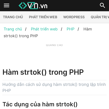
TRANG CHỦ
PHÁT TRIỂN WEB
WORDPRESS
QUẢN TRỊ
Trang chủ
Phát triển web
PHP
Hàm
strtok() trong PHP
QUẢNG CÁO
Hàm strtok() trong PHP
Hướng dẫn cách sử dụng hàm strtok() trong lập trình
PHP
Tác dụng của hàm strtok()