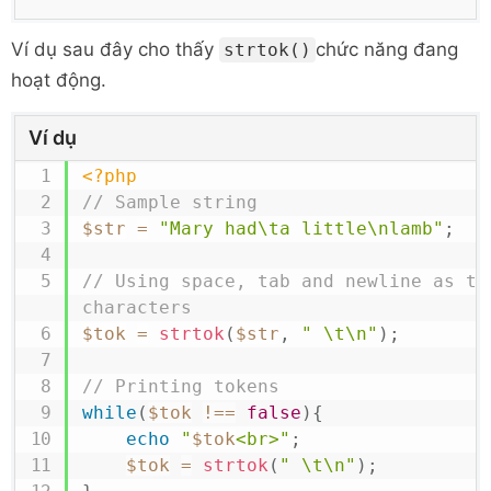
Ví dụ sau đây cho thấy
chức năng đang
strtok()
hoạt động.
Ví dụ
<?php
// Sample string
$str
=
"Mary had\ta little\nlamb"
;
// Using space, tab and newline as tok
characters
$tok
=
strtok
(
$str
,
" \t\n"
)
;
// Printing tokens
while
(
$tok
!==
false
)
{
echo
"
$tok
<br>"
;
$tok
=
strtok
(
" \t\n"
)
;