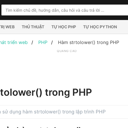
TRỊ WEB
THỦ THUẬT
TỰ HỌC PHP
TỰ HỌC PYTHON
hát triển web
PHP
Hàm strtolower() trong PHP
QUẢNG CÁO
tolower() trong PHP
sử dụng hàm strtolower() trong lập trình PHP