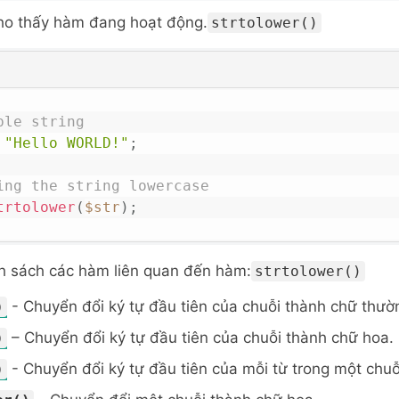
ho thấy hàm đang hoạt động.
strtolower()
ple string
"Hello WORLD!"
;
ing the string lowercase
trtolower
(
$str
)
;
h sách các hàm liên quan đến hàm:
strtolower()
- Chuyển đổi ký tự đầu tiên của chuỗi thành chữ thườ
)
– Chuyển đổi ký tự đầu tiên của chuỗi thành chữ hoa.
)
- Chuyển đổi ký tự đầu tiên của mỗi từ trong một chu
)