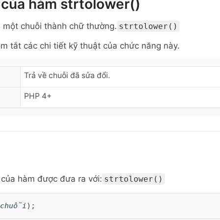
của hàm strtolower()
 một chuỗi thành chữ thường.
strtolower()
m tắt các chi tiết kỹ thuật của chức năng này.
Trả về chuỗi đã sửa đổi.
PHP 4+
của hàm được đưa ra với:
strtolower()
chuỗi
);