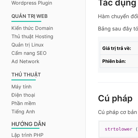
Tác dụng 
Wordpress Plugin
QUẢN TRỊ WEB
Hàm chuyển đổi
Kiến thức Domain
Bảng sau đây tó
Thủ thuật Hosting
Quản trị Linux
Giá trị trả về:
Cẩm nang SEO
Ad Network
Phiên bản:
THỦ THUẬT
Máy tính
Điện thoại
Cú pháp
Phần mềm
Tiếng Anh
Cú pháp cơ bản 
HƯỚNG DẪN
strtolower
(
Lập trình PHP