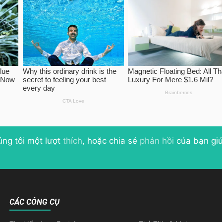
úng tôi một lượt
thích
, hoặc chia sẻ
phản hồi
của bạn giú
CÁC CÔNG CỤ