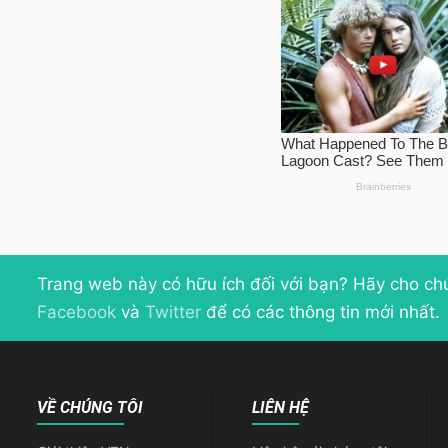
Trang web này có hữu ích đối với bạn? Hãy cho ch
Facebook
và
Twitter
để có các thông tin mới nhất.
VỀ CHÚNG TÔI
LIÊN HỆ