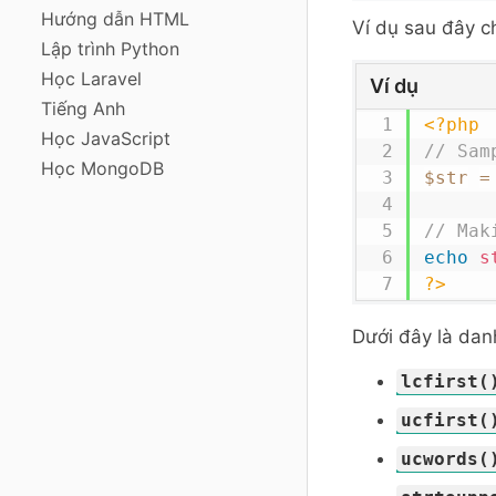
Hướng dẫn HTML
Ví dụ sau đây c
Lập trình Python
Học Laravel
Ví dụ
Tiếng Anh
<?php
Học JavaScript
// Sam
Học MongoDB
$str
=
// Mak
echo
s
?>
Dưới đây là dan
lcfirst(
ucfirst(
ucwords(