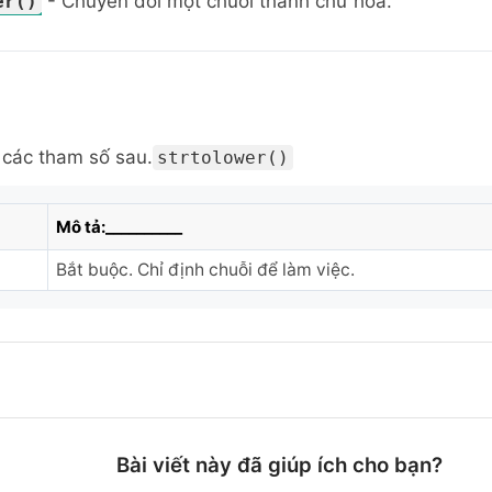
- Chuyển đổi một chuỗi thành chữ hoa.
er()
các tham số sau.
strtolower()
Mô tả:__________
Bắt buộc. Chỉ định chuỗi để làm việc.
Bài viết này đã giúp ích cho bạn?