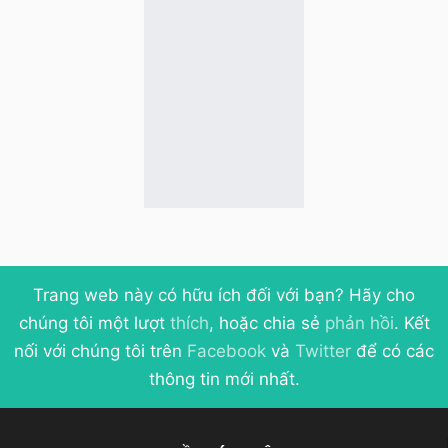
Trang web này có hữu ích đối với bạn? Hãy cho
chúng tôi một lượt
thích
, hoặc chia sẻ
phản hồi
. Kết
nối với chúng tôi trên
Facebook
và
Twitter
để có các
thông tin mới nhất.