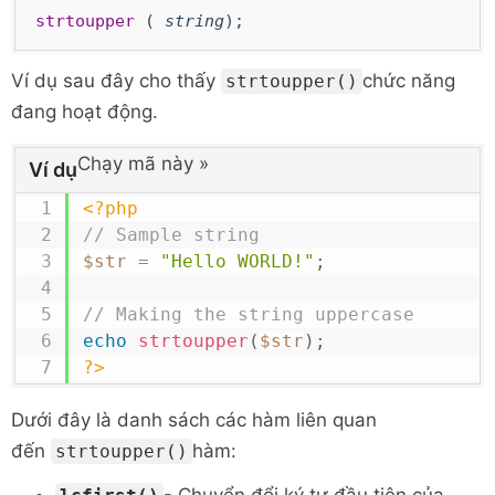
strtoupper
(
string
);
Ví dụ sau đây cho thấy
chức năng
strtoupper()
đang hoạt động.
Chạy mã này
»
Ví dụ
<?php
// Sample string
$str
=
"Hello WORLD!"
;
// Making the string uppercase
echo
strtoupper
(
$str
)
;
?>
Dưới đây là danh sách các hàm liên quan
đến
hàm:
strtoupper()