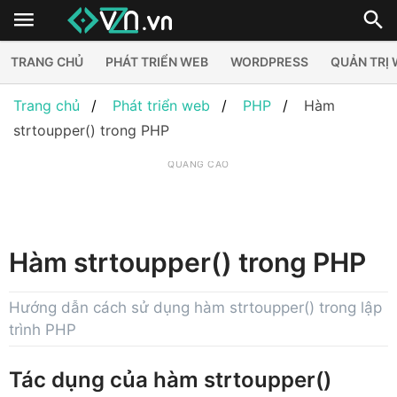
TRANG CHỦ
PHÁT TRIỂN WEB
WORDPRESS
QUẢN TRỊ
Trang chủ
Phát triển web
PHP
Hàm
strtoupper() trong PHP
QUẢNG CÁO
Hàm strtoupper() trong PHP
Hướng dẫn cách sử dụng hàm strtoupper() trong lập
trình PHP
Tác dụng của hàm strtoupper()