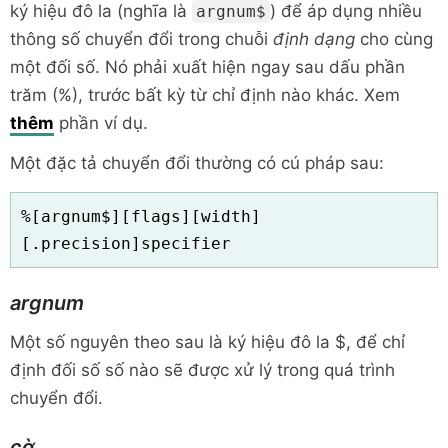
ký hiệu đô la (nghĩa là
) để áp dụng nhiều
argnum$
thông số chuyển đổi trong chuỗi
định dạng
cho cùng
một đối số. Nó phải xuất hiện ngay sau dấu phần
trăm (%), trước bất kỳ từ chỉ định nào khác. Xem
thêm
phần ví dụ.
Một đặc tả chuyển đổi thường có cú pháp sau:
%[argnum$][flags][width]
[.precision]specifier
argnum
Một số nguyên theo sau là ký hiệu đô la $, để chỉ
định đối số số nào sẽ được xử lý trong quá trình
chuyển đổi.
cờ