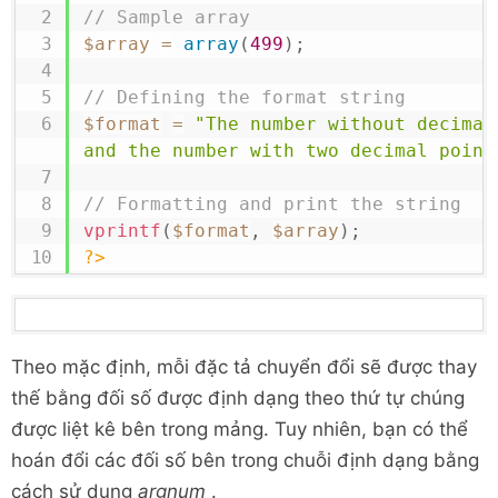
// Sample array
$array
=
array
(
499
)
;
// Defining the format string
$format
=
"The number without decimal
and the number with two decimal point
// Formatting and print the string
vprintf
(
$format
,
$array
)
;
?>
Theo mặc định, mỗi đặc tả chuyển đổi sẽ được thay
thế bằng đối số được định dạng theo thứ tự chúng
được liệt kê bên trong mảng. Tuy nhiên, bạn có thể
hoán đổi các đối số bên trong chuỗi định dạng bằng
cách sử dụng
argnum
.