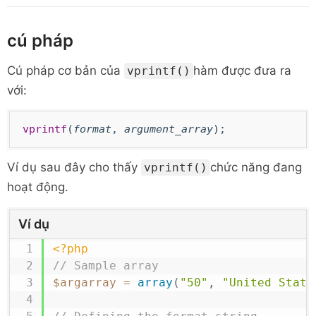
cú pháp
Cú pháp cơ bản của
hàm được đưa ra
vprintf()
với:
vprintf
(
format
,
argument_array
);
Ví dụ sau đây cho thấy
chức năng đang
vprintf()
hoạt động.
Ví dụ
<?php
// Sample array
$argarray
=
array
(
"50"
,
"United State