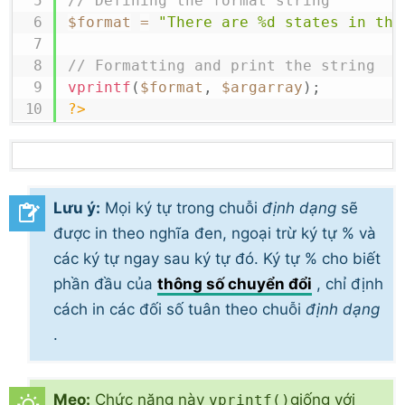
// Defining the format string
$format
=
"There are %d states in the
// Formatting and print the string
vprintf
(
$format
,
$argarray
)
;
?>
Lưu ý:
Mọi ký tự trong chuỗi
định dạng
sẽ
được in theo nghĩa đen, ngoại trừ ký tự % và
các ký tự ngay sau ký tự đó. Ký tự % cho biết
phần đầu của
thông số chuyển đổi
, chỉ định
cách in các đối số tuân theo chuỗi
định dạng
.
Mẹo:
Chức năng này
giống với
vprintf()