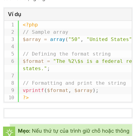
Ví dụ
<?php
// Sample array
$array
=
array
(
"50"
,
"United States"
)
// Defining the format string
$format
=
"The %2\$s is a federal rep
states."
;
// Formatting and print the string
vprintf
(
$format
,
$array
)
;
?>
Mẹo:
Nếu thứ tự của trình giữ chỗ hoặc thông