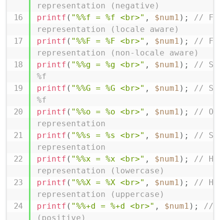
representation (negative)
printf
(
"%%f = %f <br>"
,
$num1
)
;
// Fl
representation (locale aware)
printf
(
"%%F = %F <br>"
,
$num1
)
;
// Fl
representation (non-locale aware)
printf
(
"%%g = %g <br>"
,
$num1
)
;
// Sh
%f
printf
(
"%%G = %G <br>"
,
$num1
)
;
// Sh
%f
printf
(
"%%o = %o <br>"
,
$num1
)
;
// Oc
representation
printf
(
"%%s = %s <br>"
,
$num1
)
;
// St
representation
printf
(
"%%x = %x <br>"
,
$num1
)
;
// He
representation (lowercase)
printf
(
"%%X = %X <br>"
,
$num1
)
;
// He
representation (uppercase)
printf
(
"%%+d = %+d <br>"
,
$num1
)
;
// 
(positive)