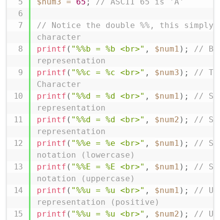
$num3
=
65
;
// ASCII 65 is 'A'
// Notice the double %%, this simply p
character
printf
(
"%%b = %b <br>"
,
$num1
)
;
// Bi
representation
printf
(
"%%c = %c <br>"
,
$num3
)
;
// Th
Character
printf
(
"%%d = %d <br>"
,
$num1
)
;
// St
representation
printf
(
"%%d = %d <br>"
,
$num2
)
;
// St
representation
printf
(
"%%e = %e <br>"
,
$num1
)
;
// Sc
notation (lowercase)
printf
(
"%%E = %E <br>"
,
$num1
)
;
// Sc
notation (uppercase)
printf
(
"%%u = %u <br>"
,
$num1
)
;
// Un
representation (positive)
printf
(
"%%u = %u <br>"
,
$num2
)
;
// Un