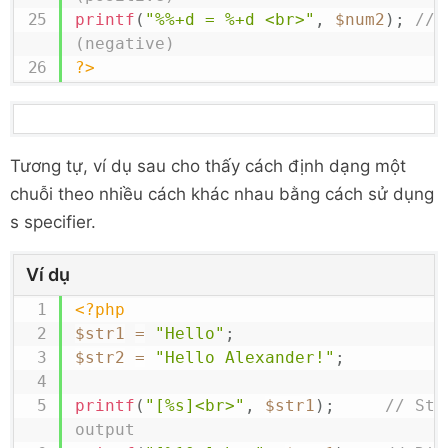
printf
(
"%%+d = %+d <br>"
,
$num2
)
;
// 
(negative)
?>
Tương tự, ví dụ sau cho thấy cách định dạng một
chuỗi theo nhiều cách khác nhau bằng cách sử dụng
s specifier.
Ví dụ
<?php
$str1
=
"Hello"
;
$str2
=
"Hello Alexander!"
;
printf
(
"[%s]<br>"
,
$str1
)
;
// Sta
output