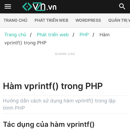
TRANG CHỦ
PHÁT TRIỂN WEB
WORDPRESS
QUẢN TRỊ
Trang chủ
Phát triển web
PHP
Hàm
vprintf() trong PHP
QUẢNG CÁO
Hàm vprintf() trong PHP
Hướng dẫn cách sử dụng hàm vprintf() trong lập
trình PHP
Tác dụng của hàm vprintf()