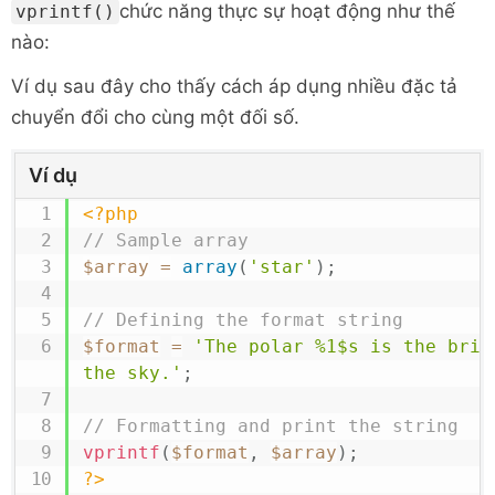
chức năng thực sự hoạt động như thế
vprintf()
nào:
Ví dụ sau đây cho thấy cách áp dụng nhiều đặc tả
chuyển đổi cho cùng một đối số.
Ví dụ
<?php
// Sample array
$array
=
array
(
'star'
)
;
// Defining the format string
$format
=
'The polar %1$s is the brigh
the sky.'
;
// Formatting and print the string
vprintf
(
$format
,
$array
)
;
?>