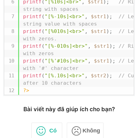
printf
(
"[%10s]<br>"
,
$str1
)
;
// Rig
string with spaces
printf
(
"[%-10s]<br>"
,
$str1
)
;
// Lef
string value with spaces
printf
(
"[%010s]<br>"
,
$str1
)
;
// Lef
with zeros.
printf
(
"[%-010s]<br>"
,
$str1
)
;
// Rig
with zeros
printf
(
"[%'#10s]<br>"
,
$str1
)
;
// Lef
with '
#' character
printf
(
"[%.10s]<br>"
,
$str2
)
;
// Cut
after 10 characters
?>
Bài viết này đã giúp ích cho bạn?
Có
Không