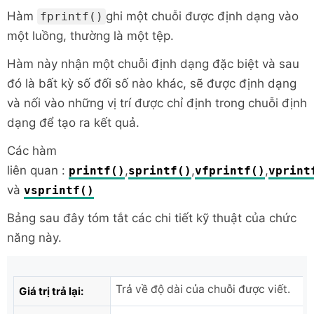
Hàm
ghi một chuỗi được định dạng vào
fprintf()
một luồng, thường là một tệp.
Hàm này nhận một chuỗi định dạng đặc biệt và sau
đó là bất kỳ số đối số nào khác, sẽ được định dạng
và nối vào những vị trí được chỉ định trong chuỗi định
dạng để tạo ra kết quả.
Các hàm
liên quan :
,
,
,
printf()
sprintf()
vfprintf()
vprint
và
vsprintf()
Bảng sau đây tóm tắt các chi tiết kỹ thuật của chức
năng này.
Trả về độ dài của chuỗi được viết.
Giá trị trả lại: