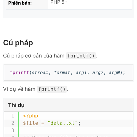
PHP 5+
Phiên bản:
Cú pháp
Cú pháp cơ bản của hàm
:
fprintf()
fprintf
(
stream
,
format
,
arg1
,
arg2
,
argN
);
Ví dụ về hàm
.
fprintf()
Thí dụ
<?php
$file
=
"data.txt"
;