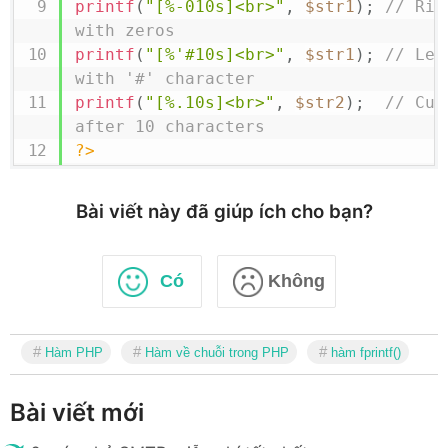
printf
(
"[%-010s]<br>"
,
$str1
)
;
// Rig
with zeros
printf
(
"[%'#10s]<br>"
,
$str1
)
;
// Lef
with '
#' character
printf
(
"[%.10s]<br>"
,
$str2
)
;
// Cut
after 10 characters
?>
Bài viết này đã giúp ích cho bạn?
Có
Không
Hàm PHP
Hàm về chuỗi trong PHP
hàm fprintf()
Bài viết mới