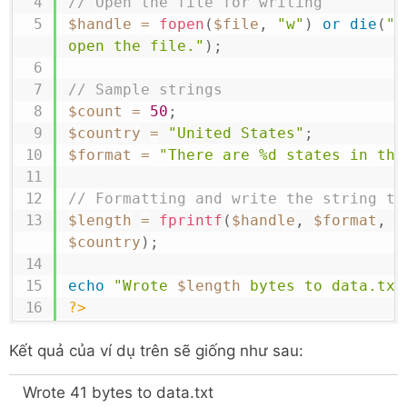
// Open the file for writing
$handle
=
fopen
(
$file
,
"w"
)
or
die
(
"E
open the file."
)
;
// Sample strings
$count
=
50
;
$country
=
"United States"
;
$format
=
"There are %d states in the
// Formatting and write the string to
$length
=
fprintf
(
$handle
,
$format
,
$
$country
)
;
echo
"Wrote 
$length
 bytes to data.txt
?>
Kết quả của ví dụ trên sẽ giống như sau:
Wrote 41 bytes to data.txt