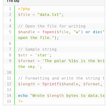
Thí dụ
<?php
$file
=
"data.txt"
;
// Open the file for writing
$handle
=
fopen
(
$file
,
"w"
)
or
die
(
"E
open the file."
)
;
// Sample string
$str
=
'star'
;
$format
=
'The polar %1$s is the brigh
the sky.'
;
// Formatting and write the string to
$length
=
fprintf
(
$handle
,
$format
,
$
echo
"Wrote 
$length
 bytes to data.txt
?>