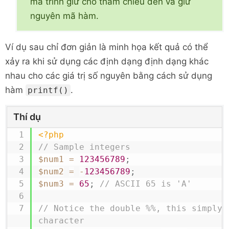
mà trình giữ chỗ tham chiếu đến và giữ
nguyên mã hàm.
Ví dụ sau chỉ đơn giản là minh họa kết quả có thể
xảy ra khi sử dụng các định dạng định dạng khác
nhau cho các giá trị số nguyên bằng cách sử dụng
hàm
.
printf()
Thí dụ
<?php
// Sample integers
$num1
=
123456789
;
$num2
=
-
123456789
;
$num3
=
65
;
// ASCII 65 is 'A'
// Notice the double %%, this simply p
character