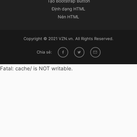
Tạo Bootstrap Button
Định dạng HTML
Nén HTML
Copyright © 2021 VZN.vn. All Rights Reserved.
Chia sẻ:
Fatal: cache/ is NOT writable.