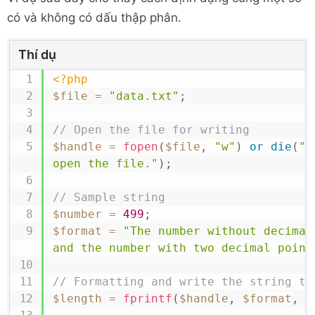
có và không có dấu thập phân.
Thí dụ
<?php
$file
=
"data.txt"
;
// Open the file for writing
$handle
=
fopen
(
$file
,
"w"
)
or
die
(
"E
open the file."
)
;
// Sample string
$number
=
499
;
$format
=
"The number without decimal
and the number with two decimal point
// Formatting and write the string to
$length
=
fprintf
(
$handle
,
$format
,
$