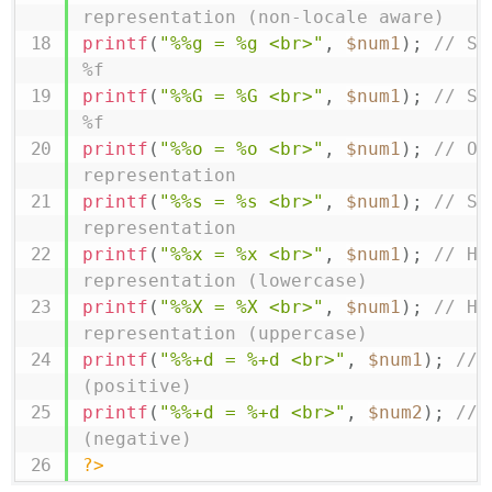
representation (non-locale aware)
printf
(
"%%g = %g <br>"
,
$num1
)
;
// Sh
%f
printf
(
"%%G = %G <br>"
,
$num1
)
;
// Sh
%f
printf
(
"%%o = %o <br>"
,
$num1
)
;
// Oc
representation
printf
(
"%%s = %s <br>"
,
$num1
)
;
// St
representation
printf
(
"%%x = %x <br>"
,
$num1
)
;
// He
representation (lowercase)
printf
(
"%%X = %X <br>"
,
$num1
)
;
// He
representation (uppercase)
printf
(
"%%+d = %+d <br>"
,
$num1
)
;
// 
(positive)
printf
(
"%%+d = %+d <br>"
,
$num2
)
;
// 
(negative)
?>