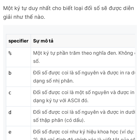
Một ký tự duy nhất cho biết loại đối số sẽ được diễn
giải như thế nào.
specifier
Sự mô tả
Một ký tự phần trăm theo nghĩa đen. Không cầ
%
số.
Đối số được coi là số nguyên và được in ra dướ
b
dạng số nhị phân.
Đối số được coi là một số nguyên và được in d
c
dạng ký tự với ASCII đó.
Đối số được coi là số nguyên và được in dưới 
d
số thập phân (có dấu).
Đối số được coi như ký hiệu khoa học (ví dụ: 1.
e
2). Bộ chỉ định độ chính xác là viết tắt của số 