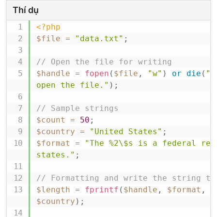
Thí dụ
<?php
$file
=
"data.txt"
;
// Open the file for writing
$handle
=
fopen
(
$file
,
"w"
)
or
die
(
"E
open the file."
)
;
// Sample strings
$count
=
50
;
$country
=
"United States"
;
$format
=
"The %2\$s is a federal rep
states."
;
// Formatting and write the string to
$length
=
fprintf
(
$handle
,
$format
,
$
$country
)
;