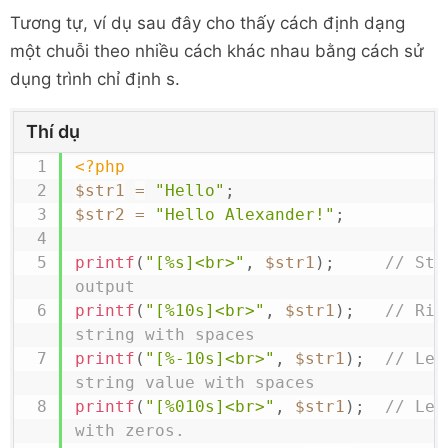
Tương tự, ví dụ sau đây cho thấy cách định dạng
một chuỗi theo nhiều cách khác nhau bằng cách sử
dụng trình chỉ định s.
Thí dụ
<?php
$str1
=
"Hello"
;
$str2
=
"Hello Alexander!"
;
printf
(
"[%s]<br>"
,
$str1
)
;
// Sta
output
printf
(
"[%10s]<br>"
,
$str1
)
;
// Rig
string with spaces
printf
(
"[%-10s]<br>"
,
$str1
)
;
// Lef
string value with spaces
printf
(
"[%010s]<br>"
,
$str1
)
;
// Lef
with zeros.