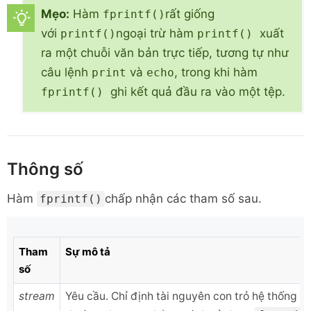
Mẹo:
Hàm
rất giống
fprintf()
với
ngoại trừ hàm
xuất
printf()
printf()
ra một chuỗi văn bản trực tiếp, tương tự như
câu lệnh
và
, trong khi hàm
print
echo
ghi kết quả đầu ra vào một tệp.
fprintf()
Thông số
Hàm
chấp nhận các tham số sau.
fprintf()
Tham
Sự mô tả
số
stream
Yêu cầu. Chỉ định tài nguyên con trỏ hệ thống t