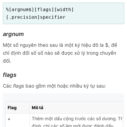
%[argnum$][flags][width]
[.precision]specifier
argnum
Một số nguyên theo sau là một ký hiệu đô la $, để
chỉ định đối số số nào sẽ được xử lý trong chuyển
đổi.
flags
Các
flags
bao gồm một hoặc nhiều ký tự sau:
Flag
Mô tả
Thêm một dấu cộng trước các số dương. Th
+
định, chỉ các số âm mới được đánh dấu.