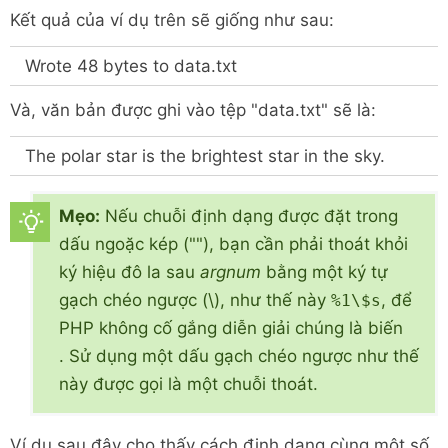
Kết quả của ví dụ trên sẽ giống như sau:
Wrote 48 bytes to data.txt
Và, văn bản được ghi vào tệp "data.txt" sẽ là:
The polar star is the brightest star in the sky.
Mẹo:
Nếu chuỗi định dạng được đặt trong
dấu ngoặc kép (""), bạn cần phải thoát khỏi
ký hiệu đô la sau
argnum
bằng một ký tự
gạch chéo ngược (\), như thế này
, để
%1\$s
PHP không cố gắng diễn giải chúng là biến
. Sử dụng một dấu gạch chéo ngược như thế
này được gọi là một chuỗi thoát.
Ví dụ sau đây cho thấy cách định dạng cùng một số