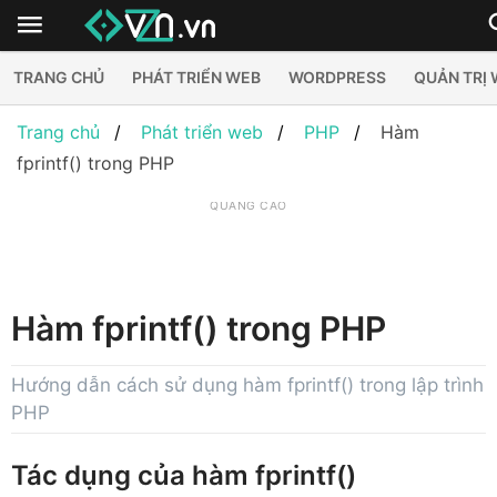
TRANG CHỦ
PHÁT TRIỂN WEB
WORDPRESS
QUẢN TRỊ
Trang chủ
Phát triển web
PHP
Hàm
fprintf() trong PHP
QUẢNG CÁO
Hàm fprintf() trong PHP
Hướng dẫn cách sử dụng hàm fprintf() trong lập trình
PHP
Tác dụng của hàm fprintf()