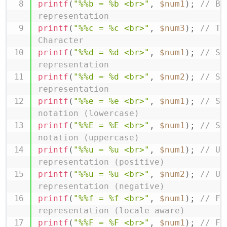
printf
(
"%%b = %b <br>"
,
$num1
)
;
// Bi
representation
printf
(
"%%c = %c <br>"
,
$num3
)
;
// Th
Character
printf
(
"%%d = %d <br>"
,
$num1
)
;
// St
representation
printf
(
"%%d = %d <br>"
,
$num2
)
;
// St
representation
printf
(
"%%e = %e <br>"
,
$num1
)
;
// Sc
notation (lowercase)
printf
(
"%%E = %E <br>"
,
$num1
)
;
// Sc
notation (uppercase)
printf
(
"%%u = %u <br>"
,
$num1
)
;
// Un
representation (positive)
printf
(
"%%u = %u <br>"
,
$num2
)
;
// Un
representation (negative)
printf
(
"%%f = %f <br>"
,
$num1
)
;
// Fl
representation (locale aware)
printf
(
"%%F = %F <br>"
,
$num1
)
;
// Fl