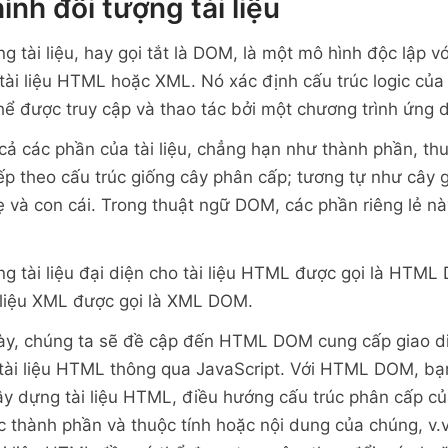
ình đối tượng tài liệu
g tài liệu, hay gọi tắt là DOM, là một mô hình độc lập 
tài liệu HTML hoặc XML. Nó xác định cấu trúc logic của 
hể được truy cập và thao tác bởi một chương trình ứng 
ả các phần của tài liệu, chẳng hạn như thành phần, thuộ
p theo cấu trúc giống cây phân cấp; tương tự như cây g
và con cái. Trong thuật ngữ DOM, các phần riêng lẻ này
ng tài liệu đại diện cho tài liệu HTML được gọi là HT
i liệu XML được gọi là XML DOM.
ày, chúng ta sẽ đề cập đến HTML DOM cung cấp giao di
 tài liệu HTML thông qua JavaScript. Với HTML DOM, bạ
ây dựng tài liệu HTML, điều hướng cấu trúc phân cấp c
c thành phần và thuộc tính hoặc nội dung của chúng, v.