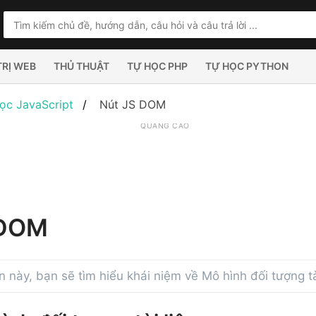
TRỊ WEB
THỦ THUẬT
TỰ HỌC PHP
TỰ HỌC PYTHON
ọc JavaScript
Nút JS DOM
QUẢNG CÁO
 DOM
 này, bạn sẽ tìm hiểu khái niệm về Mô hình đối tượng t