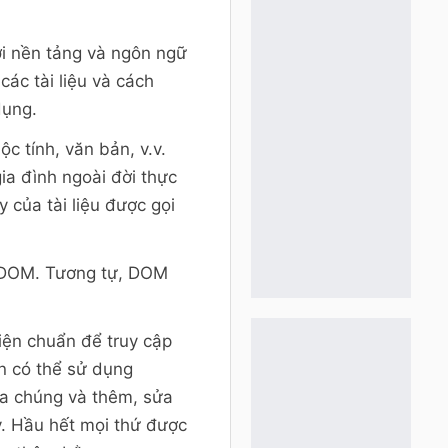
với nền tảng và ngôn ngữ
các tài liệu và cách
dụng.
c tính, văn bản, v.v.
ia đình ngoài đời thực
 của tài liệu được gọi
ML DOM. Tương tự, DOM
ện chuẩn để truy cập
n có thể sử dụng
ủa chúng và thêm, sửa
v. Hầu hết mọi thứ được