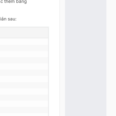
oặc thêm bằng
iản sau: