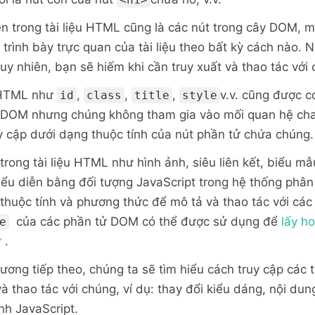
n trong tài liệu HTML cũng là các nút trong cây DOM, 
rình bày trực quan của tài liệu theo bất kỳ cách nào. N
 tuy nhiên, bạn sẽ hiếm khi cần truy xuất và thao tác với
 HTML như
,
,
,
v.v. cũng được co
id
class
title
style
 DOM nhưng chúng không tham gia vào mối quan hệ cha
 cập dưới dạng thuộc tính của nút phần tử chứa chúng.
rong tài liệu HTML như hình ảnh, siêu liên kết, biểu mẫu
biểu diễn bằng đối tượng JavaScript trong hệ thống phâ
thuộc tính và phương thức để mô tả và thao tác với các 
của các phần tử DOM có thể được sử dụng để
lấy ho
e
ử
.
ơng tiếp theo, chúng ta sẽ tìm hiểu cách truy cập các t
 thao tác với chúng, ví dụ: thay đổi kiểu dáng, nội dun
nh JavaScript.