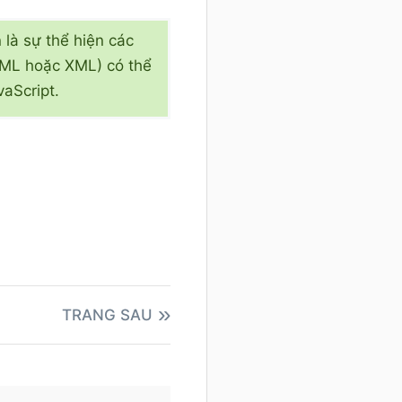
 là sự thể hiện các
HTML hoặc XML) có thể
aScript.
TRANG SAU