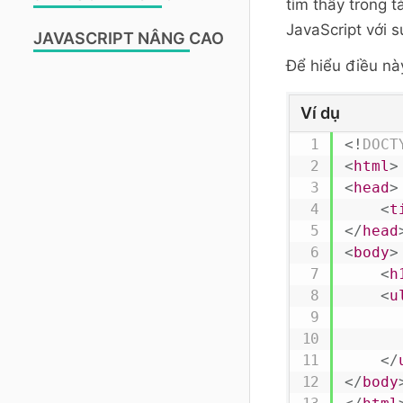
tìm thấy trong 
JavaScript với 
JAVASCRIPT NÂNG CAO
Để hiểu điều nà
Ví dụ
<!
DOCT
<
html
>
<
head
>
<
t
</
head
<
body
>
<
h
<
u
</
</
body