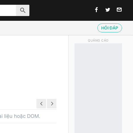
HỎI ĐÁP
QUẢNG CÁO
ài liệu hoặc DOM.