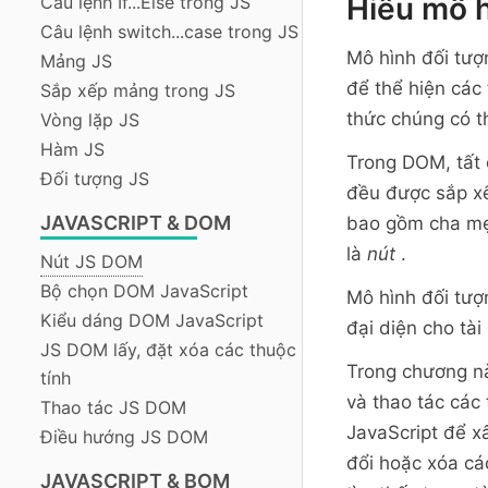
Hiểu mô h
Câu lệnh If...Else trong JS
Câu lệnh switch...case trong JS
Mô hình đối tượn
Mảng JS
để thể hiện các 
Sắp xếp mảng trong JS
thức chúng có t
Vòng lặp JS
Hàm JS
Trong DOM, tất c
Đối tượng JS
đều được sắp xế
JAVASCRIPT & DOM
bao gồm cha mẹ 
là
nút
.
Nút JS DOM
Bộ chọn DOM JavaScript
Mô hình đối tượ
Kiểu dáng DOM JavaScript
đại diện cho tà
JS DOM lấy, đặt xóa các thuộc
Trong chương n
tính
và thao tác các
Thao tác JS DOM
JavaScript để x
Điều hướng JS DOM
đổi hoặc xóa cá
JAVASCRIPT & BOM