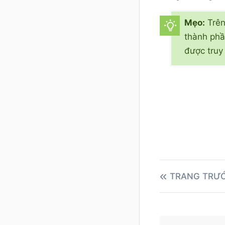
Mẹo:
Trên
thành phầ
được truy
TRANG TRƯ