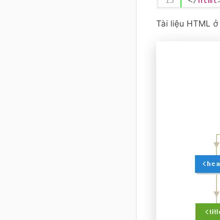
</
html
Tài liệu HTML ở