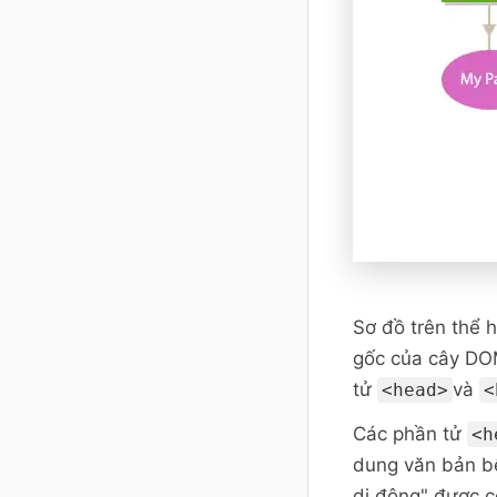
Sơ đồ trên thể h
gốc của cây DO
tử
và
<head>
<
Các phần tử
<h
dung văn bản bê
di động" được c