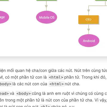
iện mối quan hệ cha/con giữa các nút. Nút trên cùng tức l
M, có một phần tử con là
phần tử. Trong khi đó
<html>
là các nút con của
nút cha.
body>
<html>
và
cũng là anh em ruột vì chúng có cùng 
ead>
<body>
n trong một phần tử là nút con của phần tử cha. Vì vậy,
oi là nút con của nút
chứa nó, v.v.
<h1>