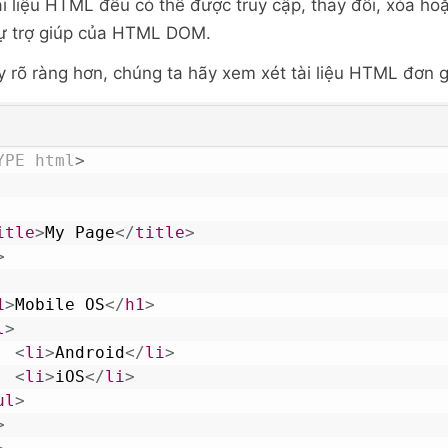
tài liệu HTML đều có thể được truy cập, thay đổi, xóa h
sự trợ giúp của HTML DOM.
y rõ ràng hơn, chúng ta hãy xem xét tài liệu HTML đơn g
YPE
html
>
itle
>
My Page
</
title
>
>
1
>
Mobile OS
</
h1
>
l
>
<
li
>
Android
</
li
>
<
li
>
iOS
</
li
>
ul
>
>