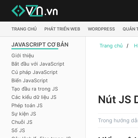
TRANG CHỦ
PHÁT TRIỂN WEB
WORDPRESS
QUẢN 
JAVASCRIPT CƠ BẢN
Trang chủ
H
Giới thiệu
Bắt đầu với JavaScript
Cú pháp JavaScript
Biến JavaScript
Tạo đầu ra trong JS
Nút JS
Các kiểu dữ liệu JS
Phép toán JS
Sự kiện JS
Trong hướng dẫn
Chuỗi JS
Số JS