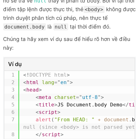
nó sẽ trả về
thay vì phần tử body. Bởi vì tại thời
null
điểm tập lệnh được thực thi, thẻ
không được
<body>
trình duyệt phân tích cú pháp, nên thực tế
là
tại thời điểm đó.
document.body
null
Chúng ta hãy xem ví dụ sau để hiểu rõ hơn về điều
này:
Ví dụ
<!
DOCTYPE
html
>
<
html
lang
=
"
en
"
>
<
head
>
<
meta
charset
=
"
utf-8
"
>
<
title
>
JS Document.body Demo
</
tit
<
script
>
alert
(
"From HEAD: "
+
document
.
bo
null (since <body> is not parsed yet)
</
script
>