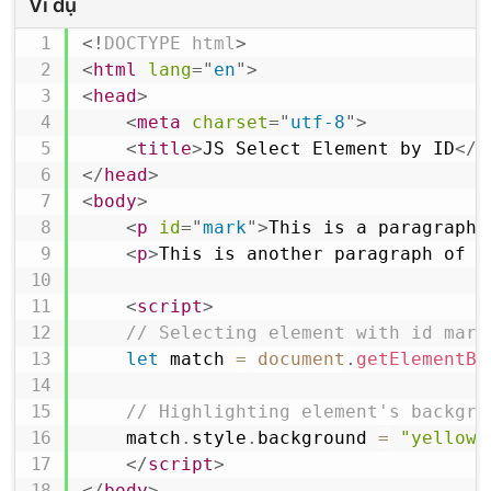
Ví dụ
<!
DOCTYPE
html
>
<
html
lang
=
"
en
"
>
<
head
>
<
meta
charset
=
"
utf-8
"
>
<
title
>
JS Select Element by ID
</
t
</
head
>
<
body
>
<
p
id
=
"
mark
"
>
This is a paragraph 
<
p
>
This is another paragraph of t
<
script
>
// Selecting element with id mark
let
 match 
=
document
.
getElementBy
// Highlighting element's backgro
    match
.
style
.
background
=
"yellow"
</
script
>
</
body
>