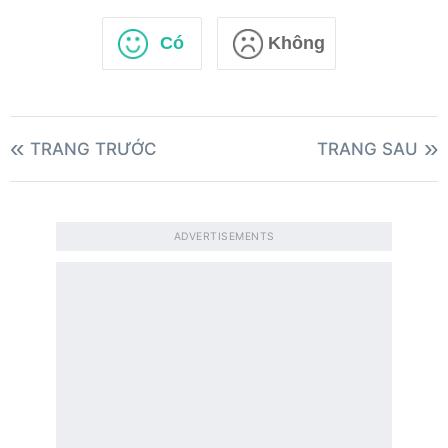
// Applying line through style to 
element with class tick
Có
Không
    matches 
=
document
.
querySelectorA
li.tick"
)
;
    matches
[
0
]
.
style
.
textDecoration
=
</
script
>
TRANG TRƯỚC
TRANG SAU
</
body
>
</
html
>
ADVERTISEMENTS