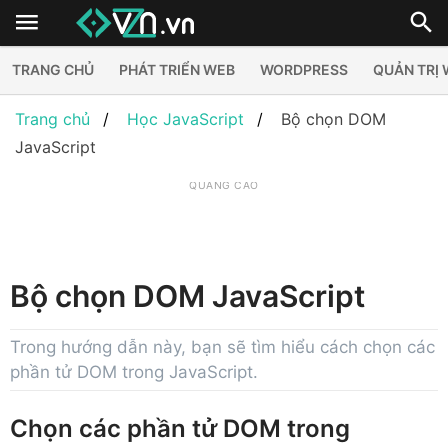
TRANG CHỦ
PHÁT TRIỂN WEB
WORDPRESS
QUẢN TRỊ
Trang chủ
Học JavaScript
Bộ chọn DOM
JavaScript
QUẢNG CÁO
Bộ chọn DOM JavaScript
Trong hướng dẫn này, bạn sẽ tìm hiểu cách chọn các
phần tử DOM trong JavaScript.
Chọn các phần tử DOM trong