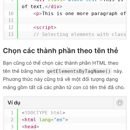
of text.
</
div
>
<
p
>
This is one more paragraph of 
<
script
>
// Selecting elements with class 
let
 matches 
=
document
.
getElementsByClassName
(
"test
Chọn các thành phần theo tên thẻ
// Displaying the selected elemen
Bạn cũng có thể chọn các thành phần HTML theo
document
.
write
(
"Number of selecte
tên thẻ bằng hàm
này.
getElementsByTagName()
matches
.
length
)
;
Phương thức này cũng trả về một đối tượng dạng
mảng gồm tất cả các phần tử con có tên thẻ đã cho.
// Applying bold style to first el
selection
Ví dụ
    matches
[
0
]
.
style
.
fontWeight
=
"bo
<!
DOCTYPE
html
>
// Applying italic style to last e
<
html
lang
=
"
en
"
>
selection
<
head
>