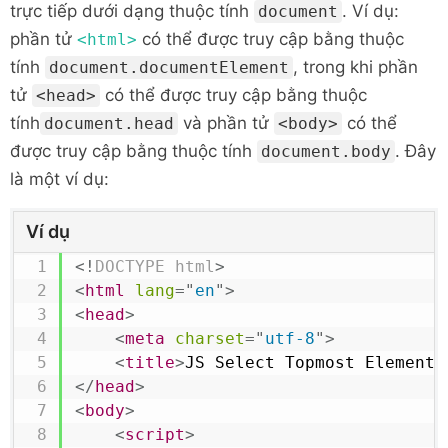
trực tiếp dưới dạng thuộc tính
. Ví dụ:
document
phần tử
có thể được truy cập bằng thuộc
<html>
tính
, trong khi phần
document.documentElement
tử
có thể được truy cập bằng thuộc
<head>
tính
và phần tử
có thể
document.head
<body>
được truy cập bằng thuộc tính
. Đây
document.body
là một ví dụ:
Ví dụ
<!
DOCTYPE
html
>
<
html
lang
=
"
en
"
>
<
head
>
<
meta
charset
=
"
utf-8
"
>
<
title
>
JS Select Topmost Elements
</
head
>
<
body
>
<
script
>