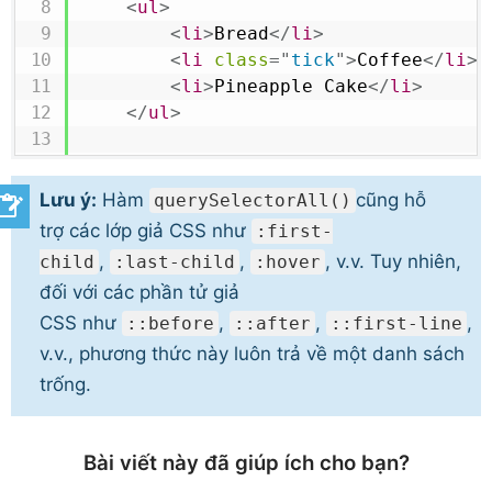
<
ul
>
<
li
>
Bread
</
li
>
<
li
class
=
"
tick
"
>
Coffee
</
li
>
<
li
>
Pineapple Cake
</
li
>
</
ul
>
<
script
>
// Selecting all li elements
Lưu ý:
Hàm
cũng hỗ
querySelectorAll()
let
 matches 
=
document
.
querySelec
trợ
các lớp giả CSS
như
:first-
,
,
, v.v. Tuy nhiên,
child
:last-child
:hover
// Printing the number of selecte
đối với
các phần tử giả
document
.
write
(
"Number of selecte
CSS
như
,
,
,
matches
::before
.
length
::after
+
"<hr>"
::first-line
)
v.v., phương thức này luôn trả về một danh sách
// Printing the content of select
trống.
for
(
let
 elem 
of
 matches
)
{
document
.
write
(
elem
.
innerHTML
}
Bài viết này đã giúp ích cho bạn?