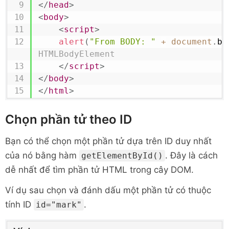
</
head
>
<
body
>
<
script
>
alert
(
"From BODY: "
+
document
.
bo
HTMLBodyElement
</
script
>
</
body
>
</
html
>
Chọn phần tử theo ID
Bạn có thể chọn một phần tử dựa trên ID duy nhất
của nó bằng hàm
. Đây là cách
getElementById()
dễ nhất để tìm phần tử HTML trong cây DOM.
Ví dụ sau chọn và đánh dấu một phần tử có thuộc
tính ID
.
id="mark"