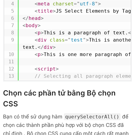
    matches
[
matches
.
length
-
1
]
.
style
<
meta
charset
=
"
utf-8
"
>
"italic"
;
<
title
>
JS Select Elements by Tag 
</
head
>
// Highlighting each element's bac
<
body
>
loop
<
p
>
This is a paragraph of text.
</
for
(
let
 elem 
in
 matches
)
{
<
div
class
=
"
test
"
>
This is another
        matches
[
elem
]
.
style
.
backgroun
text.
</
div
>
}
<
p
>
This is one more paragraph of 
</
script
>
</
body
>
<
script
>
</
html
>
// Selecting all paragraph elemen
let
 matches 
=
document
.
getElement
Chọn các phần tử bằng Bộ chọn
// Printing the number of selecte
CSS
document
.
write
(
"Number of selecte
matches
.
length
)
;
Bạn có thể sử dụng hàm
để
querySelectorAll()
chọn các thành phần phù hợp với
bộ chọn CSS
đã
// Highlighting each paragraph's b
chỉ định . Bộ chọn CSS cung cấp một cách rất mạnh
through loop