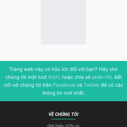
Trang web này có hữu ích đối với bạn? Hãy cho
chúng tôi một lượt
thích
, hoặc chia sẻ
phản hồi
. Kết
nối với chúng tôi trên
Facebook
và
Twitter
để có các
thông tin mới nhất.
VỀ CHÚNG TÔI
Giới thiệu VZN.vn