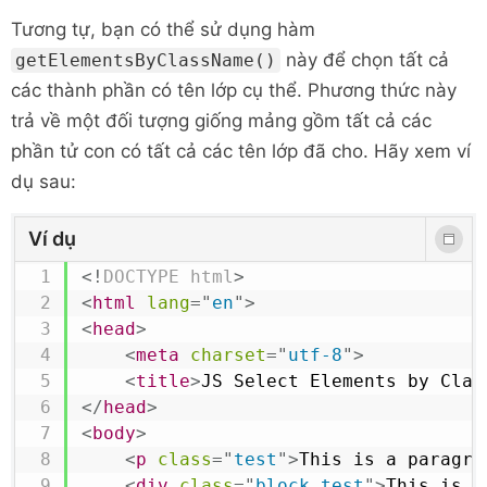
Tương tự, bạn có thể sử dụng hàm
này để chọn tất cả
getElementsByClassName()
các thành phần có tên lớp cụ thể. Phương thức này
trả về một đối tượng giống mảng gồm tất cả các
phần tử con có tất cả các tên lớp đã cho. Hãy xem ví
dụ sau:
Ví dụ
<!
DOCTYPE
html
>
<
html
lang
=
"
en
"
>
<
head
>
<
meta
charset
=
"
utf-8
"
>
<
title
>
JS Select Elements by Clas
</
head
>
<
body
>
<
p
class
=
"
test
"
>
This is a paragra
<
div
class
=
"
block test
"
>
This is a