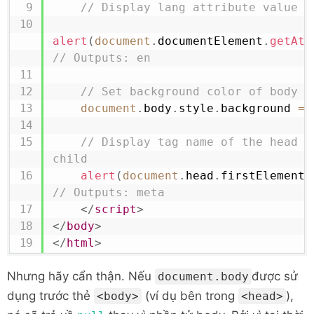
// Display lang attribute value o
alert
(
document
.
documentElement
.
getAtt
// Outputs: en
// Set background color of body e
document
.
body
.
style
.
background
=
// Display tag name of the head el
child
alert
(
document
.
head
.
firstElementC
// Outputs: meta
</
script
>
</
body
>
</
html
>
Nhưng hãy cẩn thận. Nếu
được sử
document.body
dụng trước thẻ
(ví dụ bên trong
),
<body>
<head>