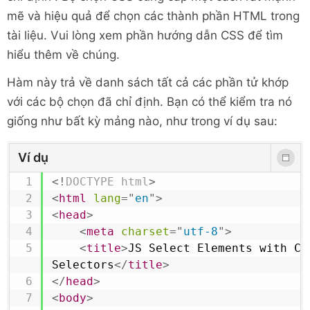
for
(
let
 elem 
in
 matches
)
{
mẽ và hiệu quả để chọn các thành phần HTML trong
        matches
[
elem
]
.
style
.
backgroun
tài liệu. Vui lòng xem phần hướng dẫn CSS để tìm
}
hiểu thêm về chúng.
</
script
>
</
body
>
Hàm này trả về danh sách tất cả các phần tử khớp
</
html
>
với các bộ chọn đã chỉ định. Bạn có thể kiểm tra nó
giống như bất kỳ mảng nào, như trong ví dụ sau:
Ví dụ
<!
DOCTYPE
html
>
<
html
lang
=
"
en
"
>
<
head
>
<
meta
charset
=
"
utf-8
"
>
<
title
>
JS Select Elements with CSS
Selectors
</
title
>
</
head
>
<
body
>