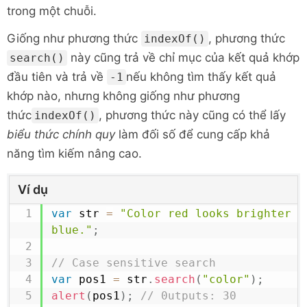
trong một chuỗi.
Giống như phương thức
, phương thức
indexOf()
này cũng trả về chỉ mục của kết quả khớp
search()
đầu tiên và trả về
nếu không tìm thấy kết quả
-1
khớp nào, nhưng không giống như
phương
thức
, phương thức này cũng có thể lấy
indexOf()
biểu thức chính quy
làm đối số để cung cấp khả
năng tìm kiếm nâng cao.
Ví dụ
var
 str 
=
"Color red looks brighter th
blue."
;
// Case sensitive search
var
 pos1 
=
 str
.
search
(
"color"
)
;
alert
(
pos1
)
;
// 0utputs: 30