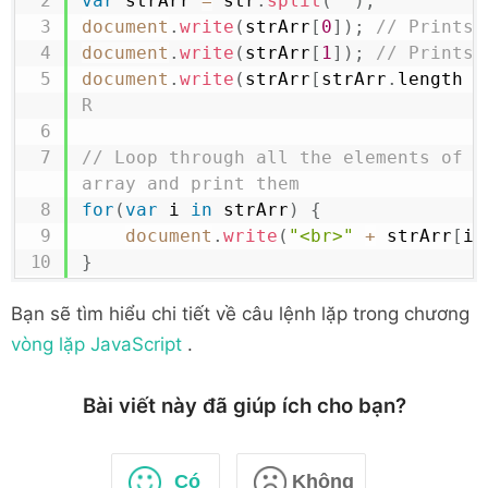
var
 strArr 
=
 str
.
split
(
""
)
;
document
.
write
(
strArr
[
0
]
)
;
// Prints:
document
.
write
(
strArr
[
1
]
)
;
// Prints:
document
.
write
(
strArr
[
strArr
.
length
-
R
// Loop through all the elements of th
array and print them
for
(
var
 i 
in
 strArr
)
{
document
.
write
(
"<br>"
+
 strArr
[
i
]
}
Bạn sẽ tìm hiểu chi tiết về câu lệnh lặp trong chương
vòng lặp JavaScript
.
Bài viết này đã giúp ích cho bạn?
Có
Không