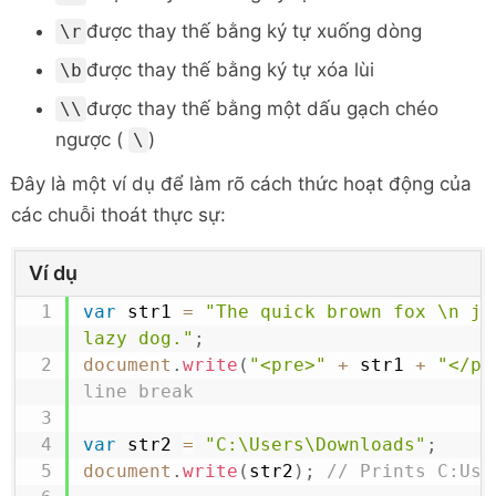
được thay thế bằng ký tự xuống dòng
\r
được thay thế bằng ký tự xóa lùi
\b
được thay thế bằng một dấu gạch chéo
\\
ngược (
)
\
Đây là một ví dụ để làm rõ cách thức hoạt động của
các chuỗi thoát thực sự:
Ví dụ
var
 str1 
=
"The quick brown fox \n jum
lazy dog."
;
document
.
write
(
"<pre>"
+
 str1 
+
"</pr
line break
var
 str2 
=
"C:\Users\Downloads"
;
document
.
write
(
str2
)
;
// Prints C:Use