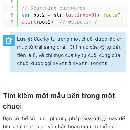
// Searching backwards
var
 pos2 
=
 str
.
lastIndexOf
(
"facts"
,
2
alert
(
pos2
)
;
// 0utputs: 7
Lưu ý:
Các ký tự trong một chuỗi được lập chỉ
mục từ trái sang phải. Chỉ mục của ký tự đầu
tiên là
, và chỉ mục của ký tự cuối cùng của
0
chuỗi được gọi
là
.
myStr
myStr.length - 1
Tìm kiếm một mẫu bên trong một
chuỗi
Bạn có thể sử dụng phương pháp
này để
search()
tìm kiếm một đoạn văn bản hoặc mẫu cụ thể bên