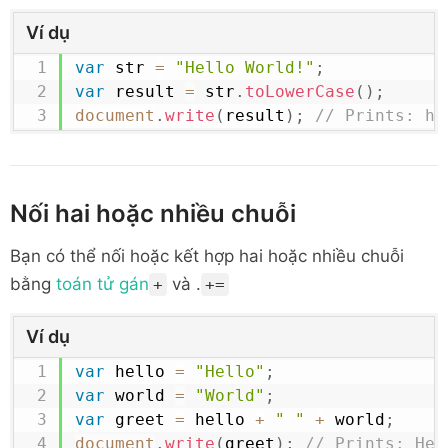
Ví dụ
var
 str 
=
"Hello World!"
;
var
 result 
=
 str
.
toLowerCase
(
)
;
document
.
write
(
result
)
;
// Prints: he
Nối hai hoặc nhiều chuỗi
Bạn có thể nối hoặc kết hợp hai hoặc nhiều chuỗi
bằng
toán tử gán
và .
+
+=
Ví dụ
var
 hello 
=
"Hello"
;
var
 world 
=
"World"
;
var
 greet 
=
 hello 
+
" "
+
 world
;
document
.
write
(
greet
)
;
// Prints: Hel