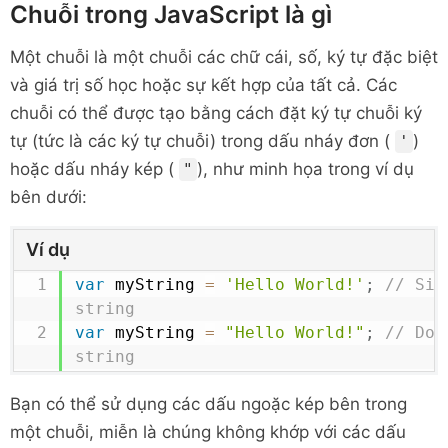
Chuỗi trong JavaScript là gì
Một chuỗi là một chuỗi các chữ cái, số, ký tự đặc biệt
và giá trị số học hoặc sự kết hợp của tất cả. Các
chuỗi có thể được tạo bằng cách đặt ký tự chuỗi ký
tự (tức là các ký tự chuỗi) trong dấu nháy đơn (
)
'
hoặc dấu nháy kép (
), như minh họa trong ví dụ
"
bên dưới:
Ví dụ
var
 myString 
=
'Hello World!'
;
// Sin
string
var
 myString 
=
"Hello World!"
;
// Dou
string
Bạn có thể sử dụng các dấu ngoặc kép bên trong
một chuỗi, miễn là chúng không khớp với các dấu