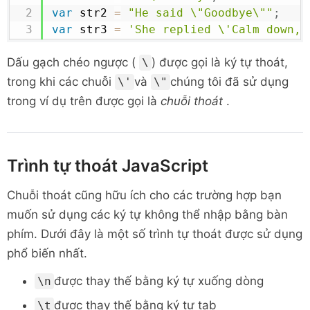
var
 str2 
=
"He said \"Goodbye\""
;
var
 str3 
=
'She replied \'Calm down, 
Dấu gạch chéo ngược (
) được gọi là ký tự thoát,
\
trong khi các chuỗi
và
chúng tôi đã sử dụng
\'
\"
trong ví dụ trên được gọi là
chuỗi thoát
.
Trình tự thoát JavaScript
Chuỗi thoát cũng hữu ích cho các trường hợp bạn
muốn sử dụng các ký tự không thể nhập bằng bàn
phím. Dưới đây là một số trình tự thoát được sử dụng
phổ biến nhất.
được thay thế bằng ký tự xuống dòng
\n
được thay thế bằng ký tự tab
\t