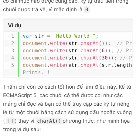
có chỉ mục nào được cung cấp, ký tự đầu tiên trong
chuỗi được trả về, vì mặc định là
.
0
Ví dụ
var
 str 
=
"Hello World!"
;
document
.
write
(
str
.
charAt
(
)
)
;
// Pri
document
.
write
(
str
.
charAt
(
6
)
)
;
// Pri
document
.
write
(
str
.
charAt
(
30
)
)
;
// Pr
document
.
write
(
str
.
charAt
(
str
.
length
Prints: !
Thậm chí còn có cách tốt hơn để làm điều này. Kể từ
ECMAScript 5, các chuỗi có thể được coi như các
mảng chỉ đọc và bạn có thể truy cập các ký tự riêng
lẻ từ một chuỗi bằng cách sử dụng dấu ngoặc vuông
(
) thay vì
phương thức, như minh họa
[]
charAt()
trong ví dụ sau: