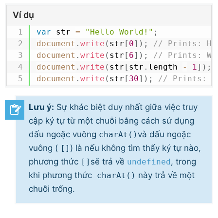
Ví dụ
var
 str 
=
"Hello World!"
;
document
.
write
(
str
[
0
]
)
;
// Prints: H
document
.
write
(
str
[
6
]
)
;
// Prints: W
document
.
write
(
str
[
str
.
length
-
1
]
)
;
document
.
write
(
str
[
30
]
)
;
// Prints: u
Lưu ý:
Sự khác biệt duy nhất giữa việc truy
cập ký tự từ một chuỗi bằng cách sử dụng
dấu ngoặc vuông
và dấu ngoặc
charAt()
vuông (
) là nếu không tìm thấy ký tự nào,
[]
phương thức
sẽ trả về
, trong
[]
undefined
khi phương thức
này trả về một
charAt()
chuỗi trống.