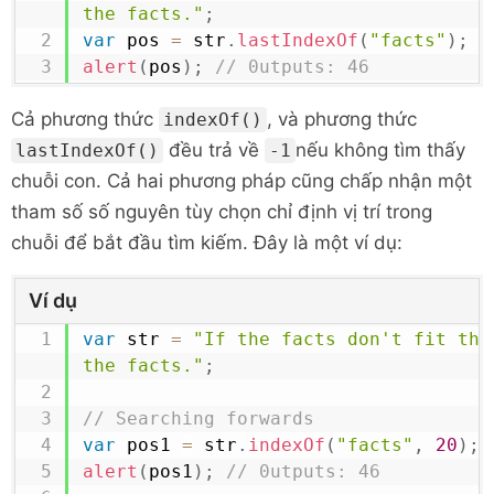
the facts."
;
var
 pos 
=
 str
.
lastIndexOf
(
"facts"
)
;
alert
(
pos
)
;
// 0utputs: 46
Cả phương thức
, và phương thức
indexOf()
đều trả về
nếu không tìm thấy
lastIndexOf()
-1
chuỗi con. Cả hai phương pháp cũng chấp nhận một
tham số số nguyên tùy chọn chỉ định vị trí trong
chuỗi để bắt đầu tìm kiếm. Đây là một ví dụ:
Ví dụ
var
 str 
=
"If the facts don't fit the
the facts."
;
// Searching forwards
var
 pos1 
=
 str
.
indexOf
(
"facts"
,
20
)
;
alert
(
pos1
)
;
// 0utputs: 46