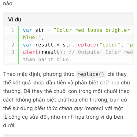
nào:
Ví dụ
var
 str 
=
"Color red looks brighter th
blue."
;
var
 result 
=
 str
.
replace
(
"color"
,
"pa
alert
(
result
)
;
// 0utputs: Color red 
than paint blue.
Theo mặc định, phương thức
chỉ thay
replace()
thế kết quả khớp đầu tiên và phân biệt chữ hoa chữ
thường. Để thay thế chuỗi con trong một chuỗi theo
cách không phân biệt chữ hoa chữ thường, bạn có
thể sử dụng
biểu thức chính quy (regrec)
với một
công cụ sửa đổi, như minh họa trong ví dụ bên
i
dưới: