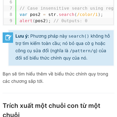
// Case insensitive search using rege
var
 pos2 
=
 str
.
search
(
/
color
/
i
)
;
alert
(
pos2
)
;
// 0utputs: 0
Lưu ý:
Phương pháp này
không hỗ
search()
trợ tìm kiếm toàn cầu; nó bỏ qua cờ
hoặc
g
công cụ sửa đổi (nghĩa là
) của
/pattern/g
đối số biểu thức chính quy của nó.
Bạn sẽ tìm hiểu thêm về biểu thức chính quy trong
các chương sắp tới.
Trích xuất một chuỗi con từ một
chuỗi