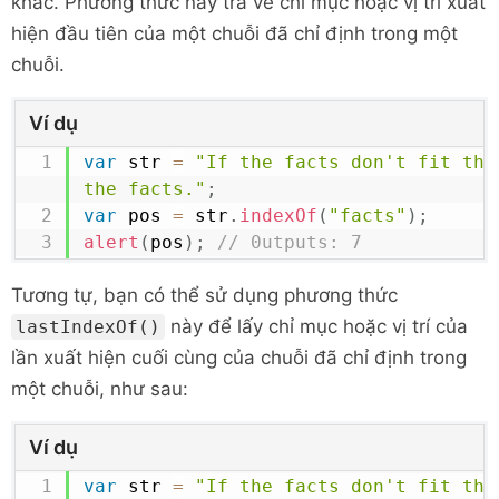
khác. Phương thức này trả về chỉ mục hoặc vị trí xuất
hiện đầu tiên của một chuỗi đã chỉ định trong một
chuỗi.
Ví dụ
var
 str 
=
"If the facts don't fit the
the facts."
;
var
 pos 
=
 str
.
indexOf
(
"facts"
)
;
alert
(
pos
)
;
// 0utputs: 7
Tương tự, bạn có thể sử dụng phương thức
này để lấy chỉ mục hoặc vị trí của
lastIndexOf()
lần xuất hiện cuối cùng của chuỗi đã chỉ định trong
một chuỗi, như sau:
Ví dụ
var
 str 
=
"If the facts don't fit the