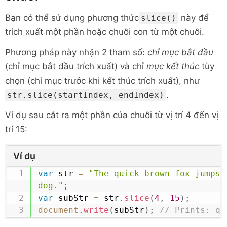
Bạn có thể sử dụng
phương thức
này để
slice()
trích xuất một phần hoặc chuỗi con từ một chuỗi.
Phương pháp này nhận 2 tham số:
chỉ mục bắt đầu
(chỉ mục bắt đầu trích xuất) và chỉ
mục kết thúc
tùy
chọn (chỉ mục trước khi kết thúc trích xuất), như
.
str.slice(startIndex, endIndex)
Ví dụ sau cắt ra một phần của chuỗi từ vị trí 4 đến vị
trí 15:
Ví dụ
var
 str 
=
"The quick brown fox jumps o
dog."
;
var
 subStr 
=
 str
.
slice
(
4
,
15
)
;
document
.
write
(
subStr
)
;
// Prints: qu