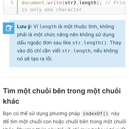
document
.
write
(
str2
.
length
)
;
// Print
is only one character
Lưu ý:
Vì
là một thuộc tính, không
length
phải là một chức năng nên không sử dụng
dấu ngoặc đơn sau like
. Thay
str.length()
vào đó chỉ cần viết
, nếu không
str.length
nó sẽ tạo ra lỗi.
Tìm một chuỗi bên trong một chuỗi
khác
Bạn có thể sử dụng
phương pháp
này
indexOf()
để tìm một chuỗi con hoặc chuỗi bên trong một chuỗi