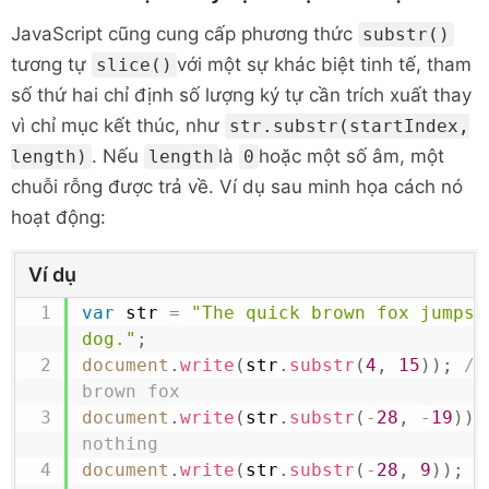
JavaScript cũng cung cấp phương thức
substr()
tương tự
với một sự khác biệt tinh tế, tham
slice()
số thứ hai chỉ định số lượng ký tự cần trích xuất thay
vì chỉ mục kết thúc, như
str.substr(startIndex,
. Nếu
là
hoặc một số âm, một
length)
length
0
chuỗi rỗng được trả về. Ví dụ sau minh họa cách nó
hoạt động:
Ví dụ
var
 str 
=
"The quick brown fox jumps o
dog."
;
document
.
write
(
str
.
substr
(
4
,
15
)
)
;
//
brown fox
document
.
write
(
str
.
substr
(
-
28
,
-
19
)
)
;
nothing
document
.
write
(
str
.
substr
(
-
28
,
9
)
)
;
/