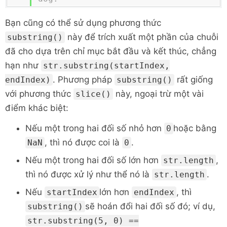
Bạn cũng có thể sử dụng phương thức
này để trích xuất một phần của chuỗi
substring()
đã cho dựa trên chỉ mục bắt đầu và kết thúc, chẳng
hạn như
str.substring(startIndex,
. Phương pháp
rất giống
endIndex)
substring()
với phương thức
này, ngoại trừ một vài
slice()
điểm khác biệt:
Nếu một trong hai đối số nhỏ hơn
hoặc bằng
0
, thì nó được coi là
.
NaN
0
Nếu một trong hai đối số lớn hơn
,
str.length
thì nó được xử lý như thể nó là
.
str.length
Nếu
lớn hơn
, thì
startIndex
endIndex
sẽ hoán đổi hai đối số đó; ví dụ,
substring()
str.substring(5, 0) ==