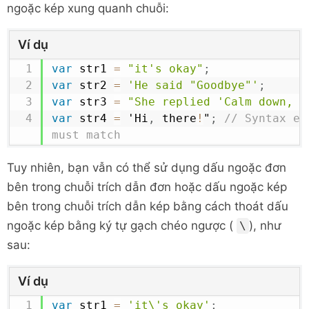
ngoặc kép xung quanh chuỗi:
Ví dụ
var
 str1 
=
"it's okay"
;
var
 str2 
=
'He said "Goodbye"'
;
var
 str3 
=
"She replied 'Calm down, p
var
 str4 
=
 '
Hi
,
 there
!
"
;
// Syntax er
must match
Tuy nhiên, bạn vẫn có thể sử dụng dấu ngoặc đơn
bên trong chuỗi trích dẫn đơn hoặc dấu ngoặc kép
bên trong chuỗi trích dẫn kép bằng cách thoát dấu
ngoặc kép bằng ký tự gạch chéo ngược (
), như
\
sau:
Ví dụ
var
 str1 
=
'it\'s okay'
;