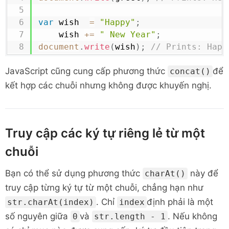
var
 wish  
=
"Happy"
;
    wish 
+=
" New Year"
;
document
.
write
(
wish
)
;
// Prints: Happ
JavaScript cũng cung cấp
phương thức
để
concat()
kết hợp các chuỗi nhưng không được khuyến nghị.
Truy cập các ký tự riêng lẻ từ một
chuỗi
Bạn có thể sử dụng phương thức
này để
charAt()
truy cập từng ký tự từ một chuỗi, chẳng hạn như
. Chỉ
định phải là một
str.charAt(index)
index
số nguyên giữa
và
. Nếu không
0
str.length - 1