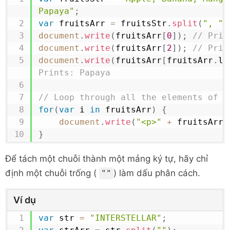
Papaya"
;
var
 fruitsArr 
=
 fruitsStr
.
split
(
", "
)
document
.
write
(
fruitsArr
[
0
]
)
;
// Prin
document
.
write
(
fruitsArr
[
2
]
)
;
// Prin
document
.
write
(
fruitsArr
[
fruitsArr
.
le
Prints: Papaya
// Loop through all the elements of t
for
(
var
 i 
in
 fruitsArr
)
{
document
.
write
(
"<p>"
+
 fruitsArr
[
}
Để tách một chuỗi thành một mảng ký tự, hãy chỉ
định một chuỗi trống (
) làm dấu phân cách.
""
Ví dụ
var
 str 
=
"INTERSTELLAR"
;