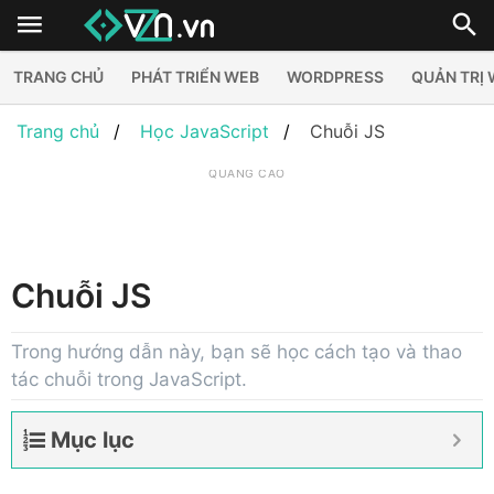
TRANG CHỦ
PHÁT TRIỂN WEB
WORDPRESS
QUẢN TRỊ
Trang chủ
Học JavaScript
Chuỗi JS
QUẢNG CÁO
Chuỗi JS
Trong hướng dẫn này, bạn sẽ học cách tạo và thao
tác chuỗi trong JavaScript.
Mục lục