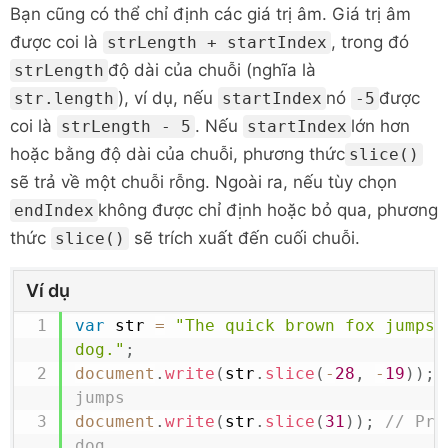
Bạn cũng có thể chỉ định các giá trị âm. Giá trị âm
được coi là
, trong đó
strLength + startIndex
độ dài của chuỗi (nghĩa là
strLength
), ví dụ, nếu
nó
được
str.length
startIndex
-5
coi là
. Nếu
lớn hơn
strLength - 5
startIndex
hoặc bằng độ dài của chuỗi, phương thức
slice()
sẽ trả về một chuỗi rỗng. Ngoài ra, nếu tùy chọn
không được chỉ định hoặc bỏ qua, phương
endIndex
thức
sẽ trích xuất đến cuối chuỗi.
slice()
Ví dụ
var
 str 
=
"The quick brown fox jumps o
dog."
;
document
.
write
(
str
.
slice
(
-
28
,
-
19
)
)
;
jumps
document
.
write
(
str
.
slice
(
31
)
)
;
// Pri
dog.