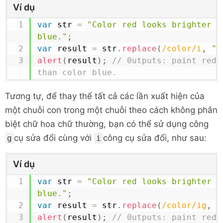
Ví dụ
var
 str 
=
"Color red looks brighter th
blue."
;
var
 result 
=
 str
.
replace
(
/
color
/
i
,
"p
alert
(
result
)
;
// 0utputs: paint red 
than color blue.
Tương tự, để thay thế tất cả các lần xuất hiện của
một chuỗi con trong một chuỗi theo cách không phân
biệt chữ hoa chữ thường, bạn có thể sử dụng công
cụ sửa đổi cùng với
công cụ sửa đổi, như sau:
g
i
Ví dụ
var
 str 
=
"Color red looks brighter th
blue."
;
var
 result 
=
 str
.
replace
(
/
color
/
ig
,
"
alert
(
result
)
;
// 0utputs: paint red 