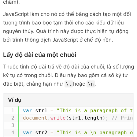
chấm).
JavaScript làm cho nó có thể bằng cách tạo một đối
tượng trình bao bọc tạm thời cho các kiểu dữ liệu
nguyên thủy. Quá trình này được thực hiện tự động
bởi trình thông dịch JavaScript ở chế độ nền.
Lấy độ dài của một chuỗi
Thuộc tính độ dài trả về độ dài của chuỗi, là số lượng
ký tự có trong chuỗi. Điều này bao gồm cả số ký tự
đặc biệt, chẳng hạn như
hoặc
.
\t
\n
Ví dụ
var
 str1 
=
"This is a paragraph of te
document
.
write
(
str1
.
length
)
;
// Print
var
 str2 
=
"This is a \n paragraph of