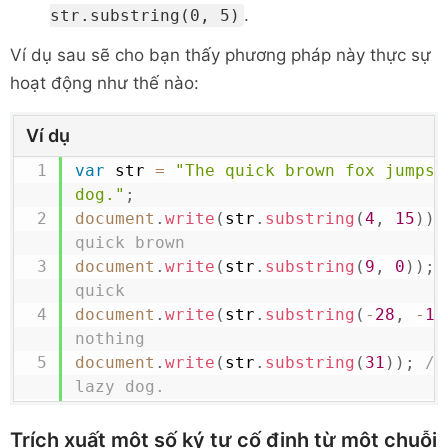
.
str.substring(0, 5)
Ví dụ sau sẽ cho bạn thấy phương pháp này thực sự
hoạt động như thế nào:
Ví dụ
var
 str 
=
"The quick brown fox jumps o
dog."
;
document
.
write
(
str
.
substring
(
4
,
15
)
)
;
quick brown
document
.
write
(
str
.
substring
(
9
,
0
)
)
;
quick
document
.
write
(
str
.
substring
(
-
28
,
-
19
nothing
document
.
write
(
str
.
substring
(
31
)
)
;
//
lazy dog.
Trích xuất một số ký tự cố định từ một chuỗi