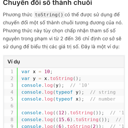
Chuyển đổi số thành chuỗi
Phương thức
có thể được sử dụng để
toString()
chuyển đổi một số thành chuỗi tương đương của nó.
Phương thức này tùy chọn chấp nhận tham số số
nguyên trong phạm vi từ 2 đến 36 chỉ định cơ sở sẽ
sử dụng để biểu thị các giá trị số. Đây là một ví dụ:
Ví dụ
var
 x 
=
10
;
var
 y 
=
 x
.
toString
(
)
;
console
.
log
(
y
)
;
// '10'
console
.
log
(
typeof
 y
)
;
// string
console
.
log
(
typeof
 x
)
;
// number
console
.
log
(
(
12
)
.
toString
(
)
)
;
// '12
console
.
log
(
(
15.6
)
.
toString
(
)
)
;
// '
console
.
log
(
(
6
)
.
toString
(
2
)
)
;
// '11