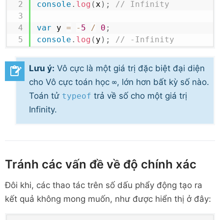
console
.
log
(
x
)
;
// Infinity
var
 y 
=
-
5
/
0
;
console
.
log
(
y
)
;
// -Infinity
Lưu ý:
Vô cực là một giá trị đặc biệt đại diện
cho Vô cực toán học
, lớn hơn bất kỳ số nào.
∞
Toán tử
trả về số cho một giá trị
typeof
Infinity.
Tránh các vấn đề về độ chính xác
Đôi khi, các thao tác trên số dấu phẩy động tạo ra
kết quả không mong muốn, như được hiển thị ở đây: