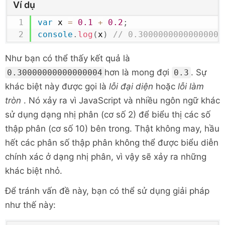
Ví dụ
var
 x 
=
0.1
+
0.2
;
console
.
log
(
x
)
// 0.30000000000000004
Như bạn có thể thấy kết quả là
hơn là mong đợi
. Sự
0.30000000000000004
0.3
khác biệt này được gọi là
lỗi đại diện
hoặc
lỗi làm
tròn
. Nó xảy ra vì JavaScript và nhiều ngôn ngữ khác
sử dụng dạng nhị phân (cơ số 2) để biểu thị các số
thập phân (cơ số 10) bên trong. Thật không may, hầu
hết các phân số thập phân không thể được biểu diễn
chính xác ở dạng nhị phân, vì vậy sẽ xảy ra những
khác biệt nhỏ.
Để tránh vấn đề này, bạn có thể sử dụng giải pháp
như thế này: