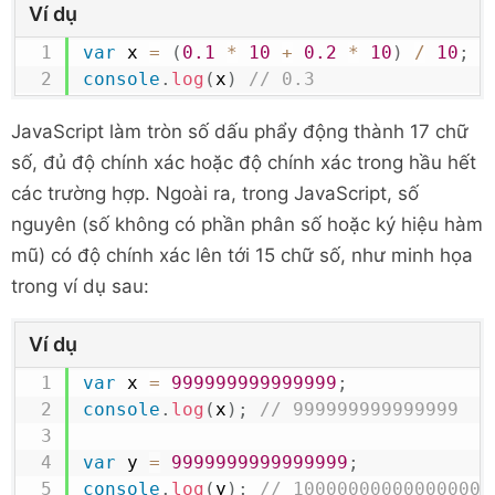
Ví dụ
var
 x 
=
(
0.1
*
10
+
0.2
*
10
)
/
10
;
console
.
log
(
x
)
// 0.3
JavaScript làm tròn số dấu phẩy động thành 17 chữ
số, đủ độ chính xác hoặc độ chính xác trong hầu hết
các trường hợp. Ngoài ra, trong JavaScript, số
nguyên (số không có phần phân số hoặc ký hiệu hàm
mũ) có độ chính xác lên tới 15 chữ số, như minh họa
trong ví dụ sau:
Ví dụ
var
 x 
=
999999999999999
;
console
.
log
(
x
)
;
// 999999999999999
var
 y 
=
9999999999999999
;
console
.
log
(
y
)
;
// 10000000000000000