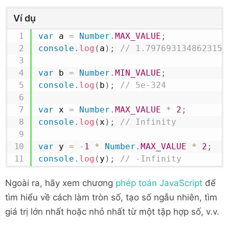
Ví dụ
var
 a 
=
Number
.
MAX_VALUE
;
console
.
log
(
a
)
;
// 1.7976931348623157
var
 b 
=
Number
.
MIN_VALUE
;
console
.
log
(
b
)
;
// 5e-324
var
 x 
=
Number
.
MAX_VALUE
*
2
;
console
.
log
(
x
)
;
// Infinity
var
 y 
=
-
1
*
Number
.
MAX_VALUE
*
2
;
console
.
log
(
y
)
;
// -Infinity
Ngoài ra, hãy xem chương
phép toán JavaScript
để
tìm hiểu về cách làm tròn số, tạo số ngẫu nhiên, tìm
giá trị lớn nhất hoặc nhỏ nhất từ ​​một tập hợp số, v.v.