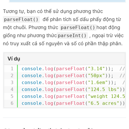
Tương tự, bạn có thể sử dụng phương thức
để phân tích số dấu phẩy động từ
parseFloat()
một chuỗi. Phương thức
hoạt động
parseFloat()
giống như phương thức
, ngoại trừ việc
parseInt()
nó truy xuất cả số nguyên và số có phần thập phân.
Ví dụ
console
.
log
(
parseFloat
(
"3.14"
)
)
;
// 
console
.
log
(
parseFloat
(
"50px"
)
)
;
// 
console
.
log
(
parseFloat
(
"1.6em"
)
)
;
//
console
.
log
(
parseFloat
(
"124.5 lbs"
)
)
;
console
.
log
(
parseFloat
(
"weight 124.5 
console
.
log
(
parseFloat
(
"6.5 acres"
)
)
;