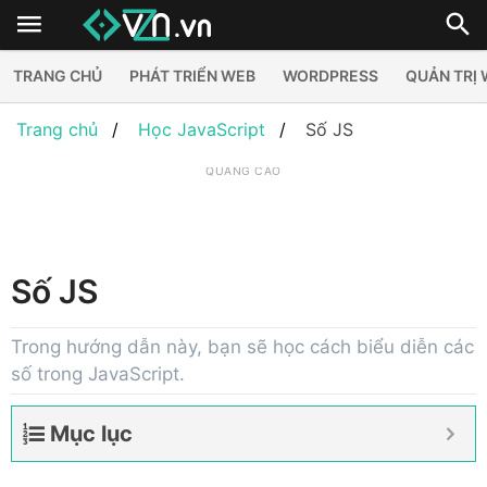
TRANG CHỦ
PHÁT TRIỂN WEB
WORDPRESS
QUẢN TRỊ
Trang chủ
Học JavaScript
Số JS
QUẢNG CÁO
Số JS
Trong hướng dẫn này, bạn sẽ học cách biểu diễn các
số trong JavaScript.
Mục lục