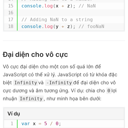
console
.
log
(
x 
+
 z
)
;
// NaN
// Adding NaN to a string 
console
.
log
(
y 
+
 z
)
;
// fooNaN
Đại diện cho vô cực
Vô cực đại diện cho một con số quá lớn để
JavaScript có thể xử lý. JavaScript có từ khóa đặc
biệt
và
để đại diện cho vô
Infinity
-Infinity
cực dương và âm tương ứng. Ví dụ: chia cho
lợi
0
nhuận
, như minh họa bên dưới:
Infinity
Ví dụ
var
 x 
=
5
/
0
;