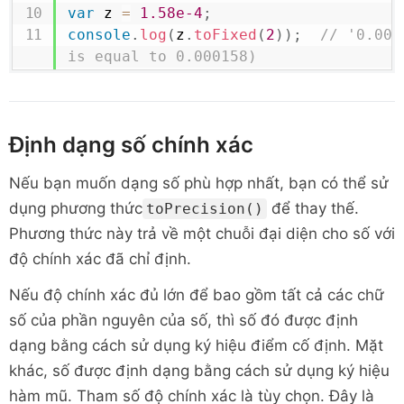
var
 z 
=
1.58e-4
;
console
.
log
(
z
.
toFixed
(
2
)
)
;
// '0.00'
is equal to 0.000158)
Định dạng số chính xác
Nếu bạn muốn dạng số phù hợp nhất, bạn có thể sử
dụng phương thức
để thay thế.
toPrecision()
Phương thức này trả về một chuỗi đại diện cho số với
độ chính xác đã chỉ định.
Nếu độ chính xác đủ lớn để bao gồm tất cả các chữ
số của phần nguyên của số, thì số đó được định
dạng bằng cách sử dụng ký hiệu điểm cố định. Mặt
khác, số được định dạng bằng cách sử dụng ký hiệu
hàm mũ. Tham số độ chính xác là tùy chọn. Đây là