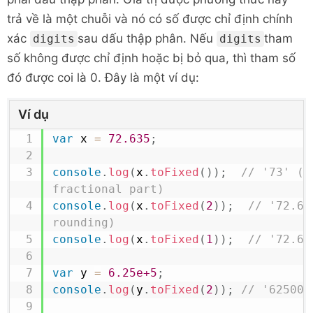
trả về là một chuỗi và nó có số được chỉ định chính
xác
sau dấu thập phân. Nếu
tham
digits
digits
số không được chỉ định hoặc bị bỏ qua, thì tham số
đó được coi là 0. Đây là một ví dụ:
Ví dụ
var
 x 
=
72.635
;
console
.
log
(
x
.
toFixed
(
)
)
;
// '73' (n
fractional part)
console
.
log
(
x
.
toFixed
(
2
)
)
;
// '72.64
rounding)
console
.
log
(
x
.
toFixed
(
1
)
)
;
// '72.6'
var
 y 
=
6.25e+5
;
console
.
log
(
y
.
toFixed
(
2
)
)
;
// '625000