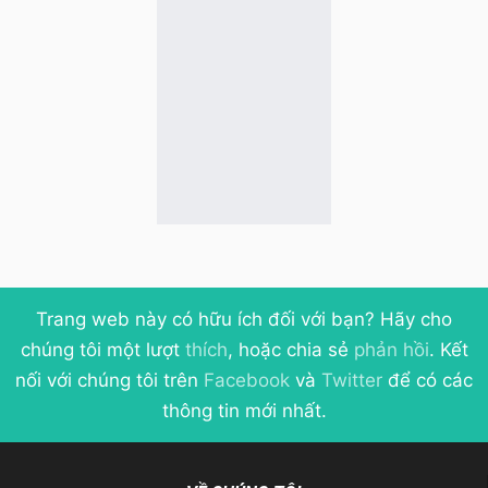
Trang web này có hữu ích đối với bạn? Hãy cho
chúng tôi một lượt
thích
, hoặc chia sẻ
phản hồi
. Kết
nối với chúng tôi trên
Facebook
và
Twitter
để có các
thông tin mới nhất.