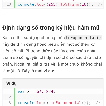
console
.
log
(
(
255
)
.
toString
(
16
)
)
;
// 
Định dạng số trong ký hiệu hàm mũ
Bạn có thể sử dụng phương thức
toExponential()
này để định dạng hoặc biểu diễn một số theo ký
hiệu số mũ. Phương thức này tùy chọn chấp nhận
tham số số nguyên chỉ định số chữ số sau dấu thập
phân. Ngoài ra, giá trị trả về là một chuỗi không phải
là một số. Đây là một ví dụ:
Ví dụ
var
 x 
=
67.1234
;
console
.
log
(
x
.
toExponential
(
)
)
;
// 6