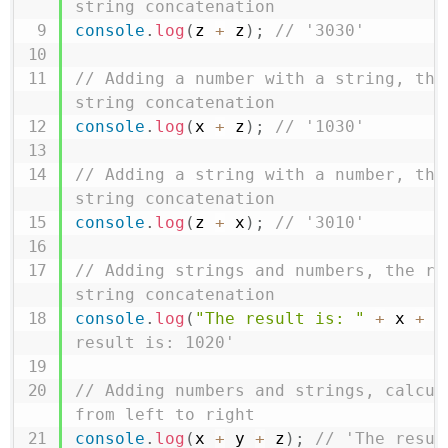
string concatenation
console
.
log
(
z 
+
 z
)
;
// '3030'
// Adding a number with a string, the 
string concatenation
console
.
log
(
x 
+
 z
)
;
// '1030'
// Adding a string with a number, the 
string concatenation
console
.
log
(
z 
+
 x
)
;
// '3010'
// Adding strings and numbers, the res
string concatenation
console
.
log
(
"The result is: "
+
 x 
+
 y
result is: 1020'
// Adding numbers and strings, calcula
from left to right
console
.
log
(
x 
+
 y 
+
 z
)
;
// 'The resul