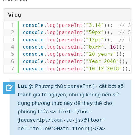
Ví dụ
console
.
log
(
parseInt
(
"3.14"
)
)
;
// 3
console
.
log
(
parseInt
(
"50px"
)
)
;
// 50
console
.
log
(
parseInt
(
"12pt"
)
)
;
// 12
console
.
log
(
parseInt
(
"0xFF"
,
16
)
)
;
/
console
.
log
(
parseInt
(
"20 years"
)
)
;
/
console
.
log
(
parseInt
(
"Year 2048"
)
)
;
console
.
log
(
parseInt
(
"10 12 2018"
)
)
;
Lưu ý:
Phương
thức
cắt bớt số
parseInt()
thành giá trị nguyên, nhưng không nên sử
dụng phương thức này để thay thế cho
phương thức
<a href="/hoc-
javascript/toan-tu-js/#floor"
.
rel="follow">Math.floor()</a>