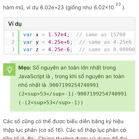
23
hàm mũ, ví dụ 6.02e+23 (giống như 6.02x10
).
Ví dụ
var
 x 
=
1.57e4
;
// same as 15700
var
 y 
=
4.25e+6
;
// same as 4.25e6 o
var
 z 
=
4.25e-6
;
// same as 0.000004
Mẹo:
Số nguyên an toàn lớn nhất trong
JavaScript là , trong khi số nguyên an toàn
nhỏ nhất là .
9007199254740991
(2<sup>53</sup>-1)
-9007199254740991
(-(2<sup>53</sup>-1))
Các số cũng có thể được biểu diễn bằng ký hiệu
thập lục phân (cơ số 16). Các số thập lục phân có
tiền tố là
. Chúng thường được sử dụng để đại
0x