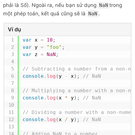
phải là Số). Ngoài ra, nếu bạn sử dụng
trong
NaN
một phép toán, kết quả cũng sẽ là
.
NaN
Ví dụ
var
 x 
=
10
;
var
 y 
=
"foo"
;
var
 z 
=
NaN
;
// Subtracting a number from a non-nu
console
.
log
(
y 
-
 x
)
;
// NaN
// Multiplying a number with a non-nu
console
.
log
(
x 
*
 y
)
;
// NaN
// Dividing a number with a non-numer
console
.
log
(
x 
/
 y
)
;
// NaN
// Adding NaN to a number 