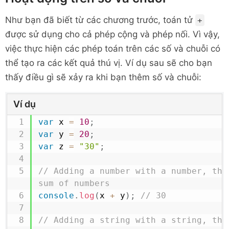
Như bạn đã biết từ các chương trước,
toán tử
+
được sử dụng cho cả phép cộng và phép nối. Vì vậy,
việc thực hiện các phép toán trên các số và chuỗi có
thể tạo ra các kết quả thú vị. Ví dụ sau sẽ cho bạn
thấy điều gì sẽ xảy ra khi bạn thêm số và chuỗi:
Ví dụ
var
 x 
=
10
;
var
 y 
=
20
;
var
 z 
=
"30"
;
// Adding a number with a number, the 
sum of numbers
console
.
log
(
x 
+
 y
)
;
// 30
// Adding a string with a string, the 