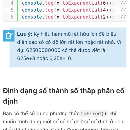
console
.
log
(
x
.
toExponential
(
6
)
)
;
// 
console
.
log
(
x
.
toExponential
(
4
)
)
;
// 
console
.
log
(
x
.
toExponential
(
2
)
)
;
// 
Lưu ý:
Ký hiệu hàm mũ rất hữu ích để biểu
diễn các số có độ lớn rất lớn hoặc rất nhỏ. Ví
dụ: 62500000000 có thể được viết là
625e+8 hoặc 6,25e+10.
Định dạng số thành số thập phân cố
định
Bạn có thể sử dụng phương thức
khi
toFixed()
muốn định dạng một số có số chữ số cố định ở bên
phải dấu thập phân. Giá trị được phương thức này