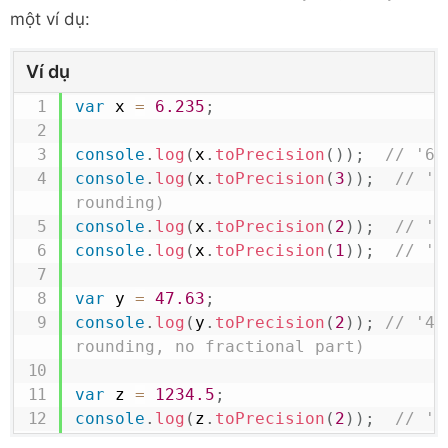
một ví dụ:
Ví dụ
var
 x 
=
6.235
;
console
.
log
(
x
.
toPrecision
(
)
)
;
// '6.
console
.
log
(
x
.
toPrecision
(
3
)
)
;
// '6
rounding)
console
.
log
(
x
.
toPrecision
(
2
)
)
;
// '6
console
.
log
(
x
.
toPrecision
(
1
)
)
;
// '6
var
 y 
=
47.63
;
console
.
log
(
y
.
toPrecision
(
2
)
)
;
// '48
rounding, no fractional part)
var
 z 
=
1234.5
;
console
.
log
(
z
.
toPrecision
(
2
)
)
;
// '1