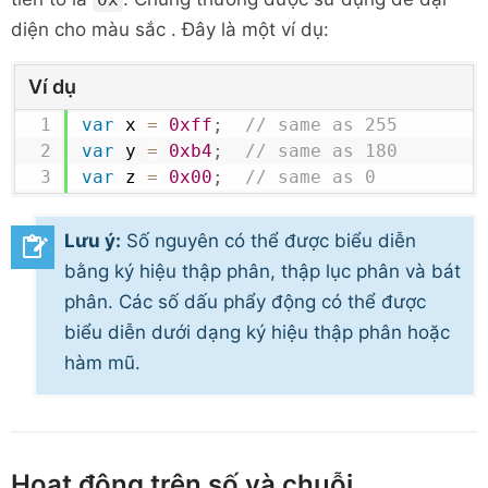
diện cho
màu sắc
. Đây là một ví dụ:
Ví dụ
var
 x 
=
0xff
;
// same as 255
var
 y 
=
0xb4
;
// same as 180
var
 z 
=
0x00
;
// same as 0
Lưu ý:
Số nguyên có thể được biểu diễn
bằng ký hiệu thập phân, thập lục phân và bát
phân. Các số dấu phẩy động có thể được
biểu diễn dưới dạng ký hiệu thập phân hoặc
hàm mũ.
Hoạt động trên số và chuỗi