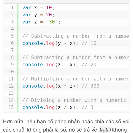
var
 x 
=
10
;
var
 y 
=
20
;
var
 z 
=
"30"
;
// Subtracting a number from a number
console
.
log
(
y 
-
 x
)
;
// 10
// Subtracting a number from a numeri
console
.
log
(
z 
-
 x
)
;
// 20
// Multiplying a number with a numeri
console
.
log
(
x 
*
 z
)
;
// 300
// Dividing a number with a numeric s
console
.
log
(
z 
/
 x
)
;
// 3
Hơn nữa, nếu bạn cố gắng nhân hoặc chia các số với
các chuỗi không phải là số, nó sẽ trả về
(Không
NaN