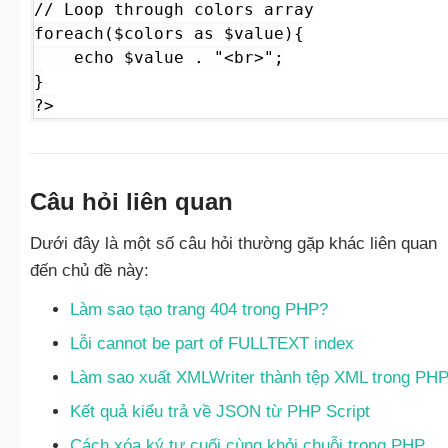
// Loop through colors array

foreach($colors as $value){

    echo $value . "<br>";

}

?>
Câu hỏi liên quan
Dưới đây là một số câu hỏi thường gặp khác liên quan
đến chủ đề này:
Làm sao tạo trang 404 trong PHP?
Lỗi cannot be part of FULLTEXT index
Làm sao xuất XMLWriter thành tệp XML trong PH
Kết quả kiểu trả về JSON từ PHP Script
Cách xóa ký tự cuối cùng khỏi chuỗi trong PHP