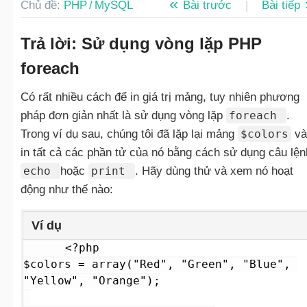
Chủ đề:
PHP / MySQL
Bài trước
|
Bài tiếp
Trả lời: Sử dụng vòng lặp PHP
foreach
Có rất nhiều cách để in giá trị mảng, tuy nhiên phương
pháp đơn giản nhất là sử dụng vòng lặp
foreach
.
Trong ví dụ sau, chúng tôi đã lặp lại mảng
$colors
và
in tất cả các phần tử của nó bằng cách sử dụng câu lện
echo
hoặc
print
. Hãy dùng thử và xem nó hoạt
động như thế nào:
Ví dụ
<?php

$colors = array("Red", "Green", "Blue", 
"Yellow", "Orange");
