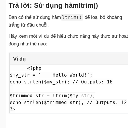
Trả lời: Sử dụng hàm
ltrim()
Bạn có thể sử dụng hàm
ltrim()
để loại bỏ khoảng
trắng từ đầu chuỗi.
Hãy xem một ví dụ để hiểu chức năng này thực sự hoạt
động như thế nào:
Ví dụ
<?php

$my_str = '    Hello World!';

echo strlen($my_str); // Outputs: 16

$trimmed_str = ltrim($my_str);

echo strlen($trimmed_str); // Outputs: 12

?>