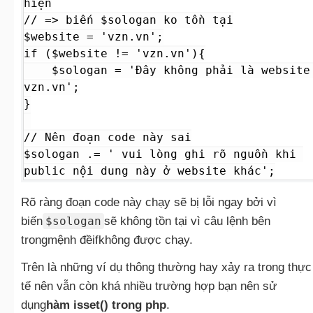
hiện

// => biến $sologan ko tồn tại

$website = 'vzn.vn';

if ($website != 'vzn.vn'){

    $sologan = 'Đây không phải là website 
vzn.vn';

}

// Nên đoạn code này sai

$sologan .= ' vui lòng ghi rõ nguồn khi 
public nội dung này ở website khác';
Rõ ràng đoạn code này chạy sẽ bị lỗi ngay bởi vì
biến
$sologan
sẽ không tồn tại vì câu lệnh bên
trongmệnh đềifkhông được chạy.
Trên là những ví dụ thông thường hay xảy ra trong thực
tế nên vẫn còn khá nhiều trường hợp bạn nên sử
dụng
hàm isset() trong php
.