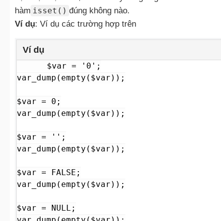
hàm
isset()
đúng không nào.
Ví dụ
: Ví dụ các trường hợp trên
Ví dụ
$var = '0';

var_dump(empty($var));

$var = 0;

var_dump(empty($var));

$var = '';

var_dump(empty($var));

$var = FALSE;

var_dump(empty($var));

$var = NULL;

var_dump(empty($var));
