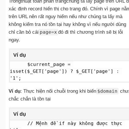
Trongthuật toán phân trangchúng ta lấy page trên URL 
xác định record hiển thị cho trang đó. Chính vì page nằ
trên URL nên rất nguy hiểm nếu như chúng ta lấy mà
không kiểm tra nó tồn tại hay không vì nếu người dùng
chỉ cần bỏ cái
page=x
đó đi thì chương trình sẽ bị lỗi
ngay.
Ví dụ
$current_page = 
isset($_GET['page']) ? $_GET['page'] : 
'1';
Ví dụ
: Thực hiện nối chuỗi trong khi biến
$domain
chư
chắc chắn là tồn tại
Ví dụ
// Mệnh đề if này không được thực 