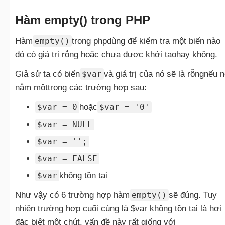
Hàm empty() trong PHP
Hàm
empty()
trong phpdùng để kiểm tra một biến nào
đó có giá trị rỗng hoặc chưa được khởi tạo
hay không.
Giả sử ta có biến
$var
và giá trị của nó sẽ là rỗngnếu 
nằm mộttrong các trường hợp sau:
$var = 0
hoặc
$var = '0'
$var = NULL
$var = '';
$var = FALSE
$var
không tồn tại
Như vậy có 6 trường hợp hàm
empty()
sẽ đúng. Tuy
nhiên trường hợp cuối cùng là $var không tồn tại là hơi
đặc biệt một chút, vấn đề này rất giống với