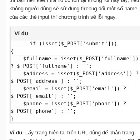
thì bạn nên kiểm tra nó có tồn tại không rồi hãy lấy, nếu
không người dùng sẽ sử dụng firebug đổi một số name
của các thẻ input thì chương trình sẽ lỗi ngay.
Ví dụ
if (isset($_POST['submit']))

{

    $fullname = isset($_POST['fullname']) 
? $_POST['fullname'] : '';

    $address = isset($_POST['address']) ? 
$_POST['address'] : '';

    $email = isset($_POST['email']) ? 
$_POST['email'] : '';

    $phone = isset($_POST['phone']) ? 
$_POST['phone'] : '';

}
Ví dụ
: Lấy trang hiện tại trên URL dùng để phân trang