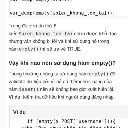
var_dump(empty($bien_khong_ton_tai));
Trong đó ở ví dụ thứ 6
biến
$bien_khong_ton_tai
chưa được khởi tạo
nhưng vẫn không bị lỗi và khi sử dụng nó trong
hàm
empty()
thì sẽ trả về TRUE.
Vậy khi nào nên sử dụng hàm empty()?
Thông thường chúng ta sử dụng hàm
empty()
để
validate dữ liệu bởi vì nó có thêmchức năng của
hàm
isset()
nên sẽ không bao giờ xuất hiện lỗi.
Vi dụ
: kiểm tra dữ liệu khi người dùng đăng nhập
Ví dụ
if (empty($_POST['username'])){
