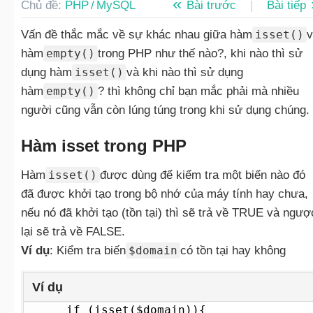
Chủ đề:
PHP / MySQL
Bài trước
|
Bài tiếp
Vấn đề thắc mắc về sự khác nhau giữa hàm
isset()
v
hàm
empty()
trong PHP như thế nào?, khi nào thì sử
dụng hàm
isset()
và khi nào thì sử dụng
hàm
empty()
? thì không chỉ bạn mắc phải mà nhiều
người cũng vẫn còn lúng túng trong khi sử dụng chúng.
Hàm isset trong PHP
Hàm
isset()
được dùng để kiểm tra một biến nào đó
đã được khởi tạo trong bộ nhớ của máy tính hay chưa,
nếu nó đã khởi tạo (tồn tại) thì sẽ trả về TRUE và ngượ
lại sẽ trả về FALSE.
Ví dụ
: Kiểm tra biến
$domain
có tồn tại hay không
Ví dụ
if (isset($domain)){
