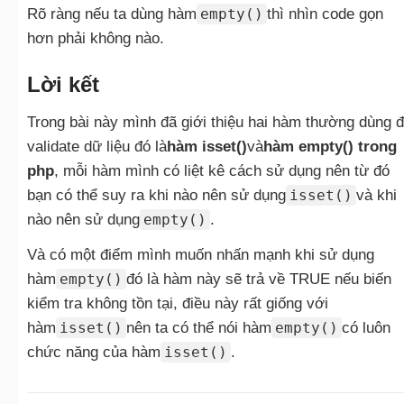
Rõ ràng nếu ta dùng hàm
empty()
thì nhìn code gọn
hơn phải không nào.
Lời kết
Trong bài này mình đã giới thiệu hai hàm thường dùng 
validate dữ liệu đó là
hàm isset()
và
hàm empty() trong
php
, mỗi hàm mình có liệt kê cách sử dụng nên từ đó
bạn có thể suy ra khi nào nên sử dụng
isset()
và khi
nào nên sử dụng
empty()
.
Và có một điểm mình muốn nhấn mạnh khi sử dụng
hàm
empty()
đó là hàm này sẽ trả về TRUE nếu biến
kiểm tra không tồn tại, điều này rất giống với
hàm
isset()
nên ta có thể nói hàm
empty()
có luôn
chức năng của hàm
isset()
.