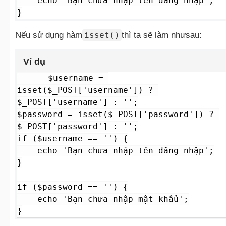
    echo 'Bạn chưa nhập tên đăng nhập';

}
Nếu sử dụng hàm
isset()
thì ta sẽ làm nhưsau:
Ví dụ
$username = 
isset($_POST['username']) ? 
$_POST['username'] : '';

$password = isset($_POST['password']) ? 
$_POST['password'] : '';

if ($username == '') {

    echo 'Bạn chưa nhập tên đăng nhập';

}

if ($password == '') {

    echo 'Bạn chưa nhập mật khẩu';

}