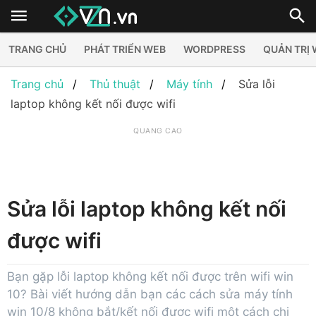
TRANG CHỦ
PHÁT TRIỂN WEB
WORDPRESS
QUẢN TRỊ
Trang chủ
Thủ thuật
Máy tính
Sửa lỗi
laptop không kết nối được wifi
QUẢNG CÁO
Sửa lỗi laptop không kết nối
được wifi
Bạn gặp lỗi laptop không kết nối được trên wifi win
10? Bài viết hướng dẫn bạn các cách sửa máy tính
win 10/8 không bắt/kết nối được wifi một cách chi