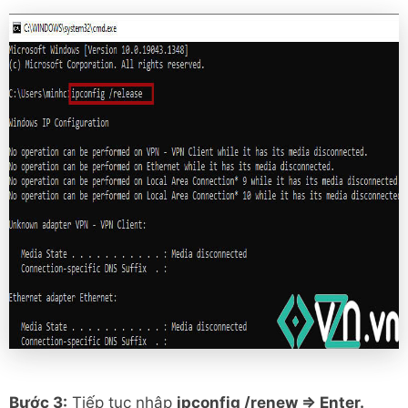
Bước 3:
Tiếp tục nhập
ipconfig /renew => Enter.