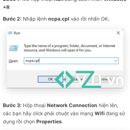
+R
Bước 2:
Nhập lệnh
ncpa.cpl
vào rồi nhấn OK
.
Bước 3:
Hộp thoại
Network Connection
hiện lên,
các bạn hãy click phải chuột vào mạng
Wifi
đang sử
dụng rồi chọn
Properties
.