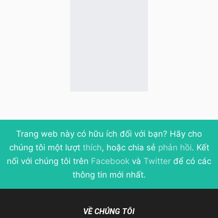
Trang web này có hữu ích đối với bạn? Hãy cho
chúng tôi một lượt
thích
, hoặc chia sẻ
phản hồi
. Kết
nối với chúng tôi trên
Facebook
và
Twitter
để có các
thông tin mới nhất.
VỀ CHÚNG TÔI