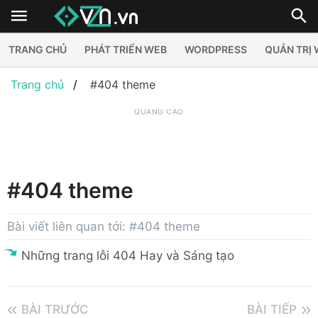
TRANG CHỦ
PHÁT TRIỂN WEB
WORDPRESS
QUẢN TRỊ
Trang chủ
#404 theme
QUẢNG CÁO
#404 theme
Bài viết liên quan tới: #404 theme
Những trang lỗi 404 Hay và Sáng tạo
BÀI TRƯỚC
BÀI TIẾP