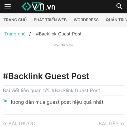
TRANG CHỦ
PHÁT TRIỂN WEB
WORDPRESS
QUẢN TRỊ
Trang chủ
#Backlink Guest Post
QUẢNG CÁO
#Backlink Guest Post
Bài viết liên quan tới: #Backlink Guest Post
Hướng dẫn mua guest post hiệu quả nhất
BÀI TRƯỚC
BÀI TIẾP