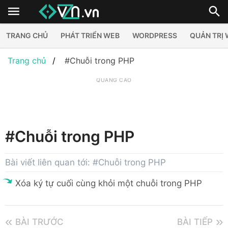
TRANG CHỦ
PHÁT TRIỂN WEB
WORDPRESS
QUẢN TRỊ
Trang chủ
#Chuỗi trong PHP
QUẢNG CÁO
#Chuỗi trong PHP
Bài viết liên quan tới: #Chuỗi trong PHP
Xóa ký tự cuối cùng khỏi một chuỗi trong PHP
BÀI TRƯỚC
BÀI TIẾP