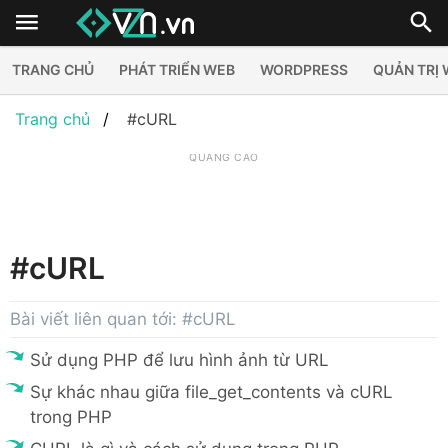
TRANG CHỦ
PHÁT TRIỂN WEB
WORDPRESS
QUẢN TRỊ
Trang chủ
#cURL
QUẢNG CÁO
#cURL
Bài viết liên quan tới: #cURL
Sử dụng PHP để lưu hình ảnh từ URL
Sự khác nhau giữa file_get_contents và cURL
trong PHP