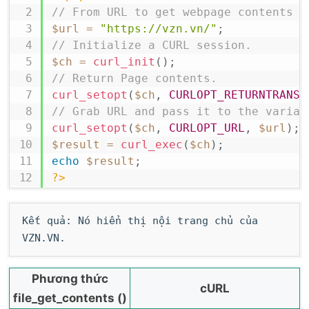
// From URL to get webpage contents
$url
=
"https://vzn.vn/"
;
// Initialize a CURL session.
$ch
=
curl_init
(
)
;
// Return Page contents.
curl_setopt
(
$ch
,
CURLOPT_RETURNTRANSF
// Grab URL and pass it to the variab
curl_setopt
(
$ch
,
CURLOPT_URL
,
$url
)
;
$result
=
curl_exec
(
$ch
)
;
echo
$result
;
?>
Kết quả: Nó hiển thị nội trang chủ của
VZN.VN.
Phương thức
cURL
file_get_contents ()