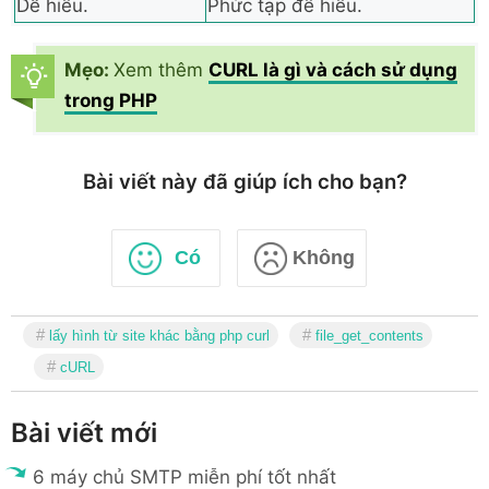
Dễ hiểu.
Phức tạp để hiểu.
Mẹo:
Xem thêm
CURL là gì và cách sử dụng
trong PHP
Bài viết này đã giúp ích cho bạn?
Có
Không
lấy hình từ site khác bằng php curl
file_get_contents
cURL
Bài viết mới
6 máy chủ SMTP miễn phí tốt nhất