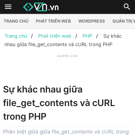
TRANG CHỦ
PHÁT TRIỂN WEB
WORDPRESS
QUẢN TRỊ
Trang chủ
Phát triển web
PHP
Sự khác
nhau giữa file_get_contents và cURL trong PHP
QUẢNG CÁO
Sự khác nhau giữa
file_get_contents và cURL
trong PHP
Phân biệt giữa giữa file_get_contents và cURL trong