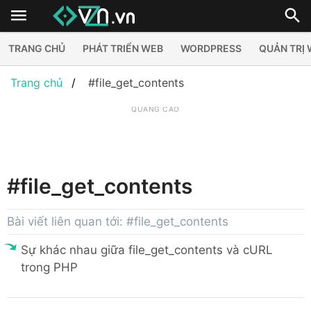
TRANG CHỦ
PHÁT TRIỂN WEB
WORDPRESS
QUẢN TRỊ
Trang chủ
#file_get_contents
QUẢNG CÁO
#file_get_contents
Bài viết liên quan tới: #file_get_contents
Sự khác nhau giữa file_get_contents và cURL
trong PHP