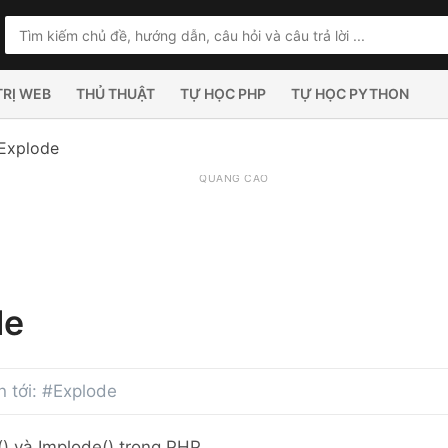
TRỊ WEB
THỦ THUẬT
TỰ HỌC PHP
TỰ HỌC PYTHON
Explode
QUẢNG CÁO
de
an tới: #Explode
) và Implode() trong PHP