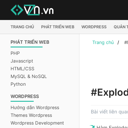
TRANG CHỦ
PHÁT TRIỂN WEB
WORDPRESS
QUẢN 
PHÁT TRIỂN WEB
Trang chủ
#
PHP
Javascript
HTML/CSS
MySQL & NoSQL
Python
#Explo
WORDPRESS
Hướng dẫn Wordpress
Bài viết liên qu
Themes Wordpress
Wordpress Development
Hàm Explode(