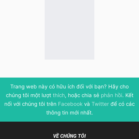
Trang web này có hữu ích đối với bạn? Hãy cho
chúng tôi một lượt
thích
, hoặc chia sẻ
phản hồi
. Kết
nối với chúng tôi trên
Facebook
và
Twitter
để có các
thông tin mới nhất.
VỀ CHÚNG TÔI