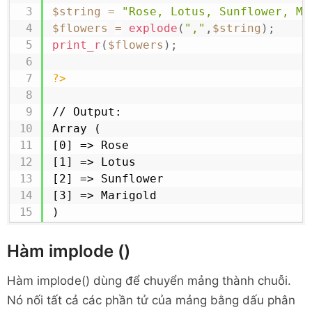
$string
=
"Rose, Lotus, Sunflower, Ma
$flowers
=
explode
(
","
,
$string
)
;
print_r
(
$flowers
)
;
?>
// Output:

Array ( 

[0] => Rose

[1] => Lotus 

[2] => Sunflower

[3] => Marigold

)
Hàm implode ()
Hàm implode() dùng để chuyển mảng thành chuỗi.
Nó nối tất cả các phần tử của mảng bằng dấu phân