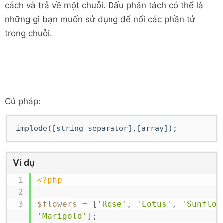
cách và trả về một chuỗi. Dấu phân tách có thể là
những gì bạn muốn sử dụng để nối các phần tử
trong chuỗi.
Cú pháp:
implode([string separator],[array]);
Ví dụ
<?php
$flowers
=
[
'Rose'
,
'Lotus'
,
'Sunflow
'Marigold'
]
;