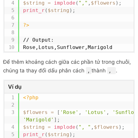
$string
=
implode
(
","
,
$flowers
)
;
print_r
(
$string
)
;
?>
// Output:

Rose,Lotus,Sunflower,Marigold
Để thêm khoảng cách giữa các phần tử trong chuỗi,
chúng ta thay đổi dấu phân cách
thành
.
,
,
Ví dụ
<?php
$flowers
=
[
'Rose'
,
'Lotus'
,
'Sunflow
'Marigold'
]
;
$string
=
implode
(
", "
,
$flowers
)
;
print_r
(
$string
)
;