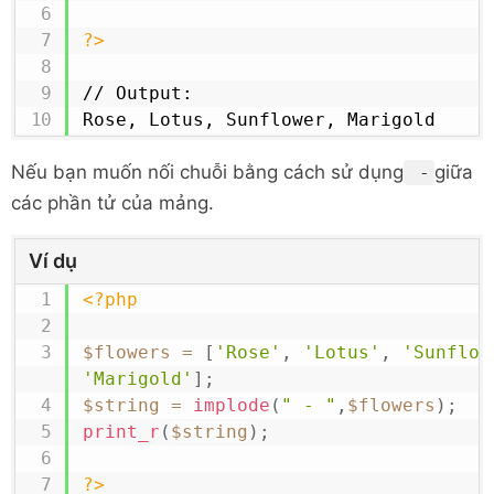
?>
// Output:

Rose, Lotus, Sunflower, Marigold
Nếu bạn muốn nối chuỗi bằng cách sử dụng
giữa
-
các phần tử của mảng.
Ví dụ
<?php
$flowers
=
[
'Rose'
,
'Lotus'
,
'Sunflow
'Marigold'
]
;
$string
=
implode
(
" - "
,
$flowers
)
;
print_r
(
$string
)
;
?>