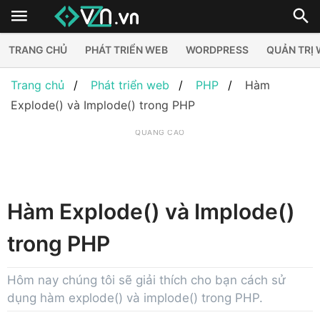
TRANG CHỦ
PHÁT TRIỂN WEB
WORDPRESS
QUẢN TRỊ
Trang chủ
Phát triển web
PHP
Hàm
Explode() và Implode() trong PHP
QUẢNG CÁO
Hàm Explode() và Implode()
trong PHP
Hôm nay chúng tôi sẽ giải thích cho bạn cách sử
dụng hàm explode() và implode() trong PHP.