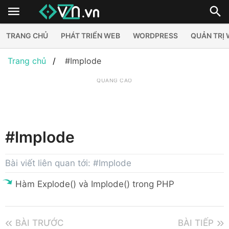
TRANG CHỦ
PHÁT TRIỂN WEB
WORDPRESS
QUẢN TRỊ
Trang chủ
#Implode
QUẢNG CÁO
#Implode
Bài viết liên quan tới: #Implode
Hàm Explode() và Implode() trong PHP
BÀI TRƯỚC
BÀI TIẾP