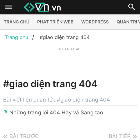
TRANG CHỦ
PHÁT TRIỂN WEB
WORDPRESS
QUẢN TRỊ
Trang chủ
#giao diện trang 404
QUẢNG CÁO
#giao diện trang 404
Bài viết liên quan tới: #giao diện trang 404
Những trang lỗi 404 Hay và Sáng tạo
BÀI TRƯỚC
BÀI TIẾP