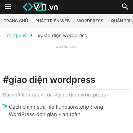
TRANG CHỦ
PHÁT TRIỂN WEB
WORDPRESS
QUẢN TRỊ
Trang chủ
#giao diện wordpress
QUẢNG CÁO
#giao diện wordpress
Bài viết liên quan tới: #giao diện wordpress
Cách chỉnh sửa file Functions.php trong
WordPress đơn giản - an toàn